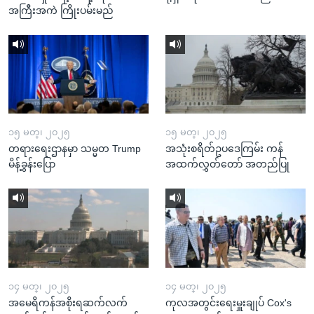
အကြီးအကဲ ကြိုးပမ်းမည်
၁၅ မတ္၊ ၂၀၂၅
၁၅ မတ္၊ ၂၀၂၅
တရားရေးဌာနမှာ သမ္မတ Trump
အသုံးစရိတ်ဥပဒေကြမ်း ကန်
မိန့်ခွန်းပြော
အထက်လွှတ်တော် အတည်ပြု
၁၄ မတ္၊ ၂၀၂၅
၁၄ မတ္၊ ၂၀၂၅
အမေရိကန်အစိုးရဆက်လက်
ကုလအတွင်းရေးမှူးချုပ် Cox's