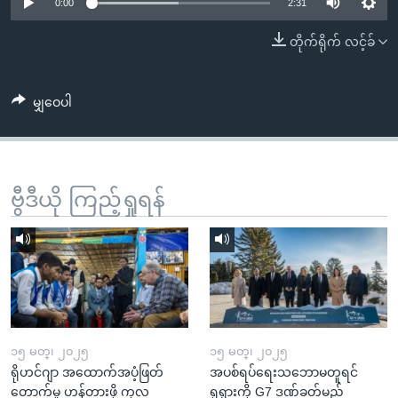
အ
0:00
2:31
သုတပဒေသာ အင်္ဂလိပ်စာ
ညွန်း
Learning English
တိုက်ရိုက် လင့်ခ်
စာမျက်နှာ
သို့
ဗွီအိုအေ လူမှုကွန်ယက်များ
ကျော်
မျှဝေပါ
ကြည့်
ရန်
ဘာသာစကားများ
ရှာဖွေ
ဗွီဒီယို ကြည့်ရှုရန်
ရန်
နေရာ
သို့
ကျော်
ရန်
၁၅ မတ္၊ ၂၀၂၅
၁၅ မတ္၊ ၂၀၂၅
ရိုဟင်ဂျာ အထောက်အပံ့ဖြတ်
အပစ်ရပ်ရေးသဘောမတူရင်
တောက်မှု ဟန့်တားဖို့ ကုလ
ရုရှားကို G7 ဒဏ်ခတ်မည်