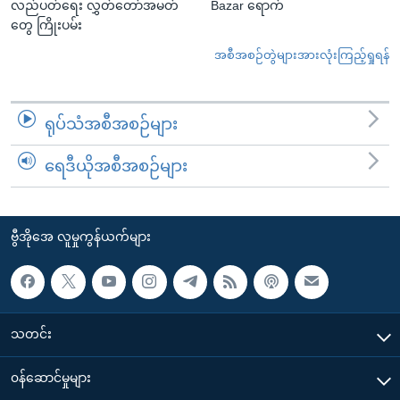
လည်ပတ်ရေး လွှတ်တော်အမတ်
Bazar ရောက်
တွေ ကြိုးပမ်း
အစီအစဉ်တွဲများအားလုံးကြည့်ရှုရန်
ရုပ်သံအစီအစဉ်များ
ရေဒီယိုအစီအစဉ်များ
ဗွီအိုအေ လူမှုကွန်ယက်များ
သတင်း
၀န်ဆောင်မှုများ