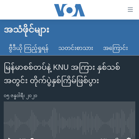
သုံး
ရ
လွယ်ကူ
အသံဖိုင်များ
မူလစာမျက်နှာ
စေ
မြန်မာ
ဗွီဒီယို ကြည့်ရှုရန်
သတင်းစာသား
အကြောင်း
သည့်
ကမ္ဘာ့သတင်းများ
Link
မြန်မာစစ်တပ်နဲ့ KNU အကြား နှစ်သစ်
ဗွီဒီယို
နိုင်ငံတကာ
များ
သတင်းလွတ်လပ်ခွင့်
အမေရိကန်
အတွင်း တိုက်ပွဲနှစ်ကြိမ်ဖြစ်ပွား
ပင်မ
ရပ်ဝန်းတခု လမ်းတခု အလွန်
တရုတ်
အကြောင်းအရာ
၀၅ ဇန္နဝါရီ၊ ၂၀၂၀
သို့
အင်္ဂလိပ်စာလေ့လာမယ်
အစ္စရေး-ပါလက်စတိုင်း
ကျော်
အပတ်စဉ်ကဏ္ဍများ
အမေရိကန်သုံးအီဒီယံ
ကြည့်
ရေဒီယိုနှင့်ရုပ်သံ အချက်အလက်များ
မကြေးမုံရဲ့ အင်္ဂလိပ်စာ
ရေဒီယို
ရန်
No media source currently available
ပင်မ
ရေဒီယို/တီဗွီအစီအစဉ်
ရုပ်ရှင်ထဲက အင်္ဂလိပ်စာ
တီဗွီ