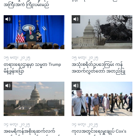
အကြီးအကဲ ကြိုးပမ်းမည်
၁၅ မတ္၊ ၂၀၂၅
၁၅ မတ္၊ ၂၀၂၅
တရားရေးဌာနမှာ သမ္မတ Trump
အသုံးစရိတ်ဥပဒေကြမ်း ကန်
မိန့်ခွန်းပြော
အထက်လွှတ်တော် အတည်ပြု
၁၄ မတ္၊ ၂၀၂၅
၁၄ မတ္၊ ၂၀၂၅
အမေရိကန်အစိုးရဆက်လက်
ကုလအတွင်းရေးမှူးချုပ် Cox's