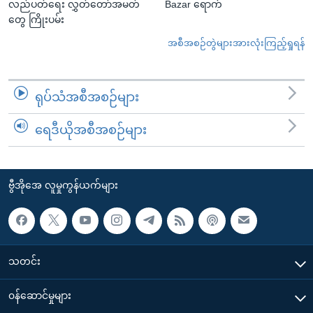
လည်ပတ်ရေး လွှတ်တော်အမတ်
Bazar ရောက်
တွေ ကြိုးပမ်း
အစီအစဉ်တွဲများအားလုံးကြည့်ရှုရန်
ရုပ်သံအစီအစဉ်များ
ရေဒီယိုအစီအစဉ်များ
ဗွီအိုအေ လူမှုကွန်ယက်များ
သတင်း
၀န်ဆောင်မှုများ