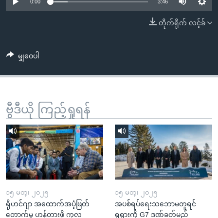
အ
0:00
3:46
သုတပဒေသာ အင်္ဂလိပ်စာ
ညွန်း
Learning English
တိုက်ရိုက် လင့်ခ်
စာမျက်နှာ
သို့
ဗွီအိုအေ လူမှုကွန်ယက်များ
ကျော်
မျှဝေပါ
ကြည့်
ရန်
ဘာသာစကားများ
ရှာဖွေ
ဗွီဒီယို ကြည့်ရှုရန်
ရန်
နေရာ
သို့
ကျော်
ရန်
၁၅ မတ္၊ ၂၀၂၅
၁၅ မတ္၊ ၂၀၂၅
ရိုဟင်ဂျာ အထောက်အပံ့ဖြတ်
အပစ်ရပ်ရေးသဘောမတူရင်
တောက်မှု ဟန့်တားဖို့ ကုလ
ရုရှားကို G7 ဒဏ်ခတ်မည်