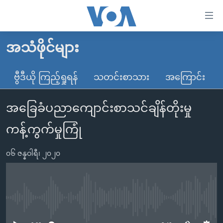
သုံး
ရ
လွယ်ကူ
အသံဖိုင်များ
မူလစာမျက်နှာ
စေ
မြန်မာ
ဗွီဒီယို ကြည့်ရှုရန်
သတင်းစာသား
အကြောင်း
သည့်
ကမ္ဘာ့သတင်းများ
Link
အခြေခံပညာကျောင်းစာသင်ချိန်တိုးမှု
ဗွီဒီယို
နိုင်ငံတကာ
များ
သတင်းလွတ်လပ်ခွင့်
အမေရိကန်
ကန့်ကွက်မှုကြုံ
ပင်မ
ရပ်ဝန်းတခု လမ်းတခု အလွန်
တရုတ်
အကြောင်းအရာ
၀၆ ဇန္နဝါရီ၊ ၂၀၂၀
သို့
အင်္ဂလိပ်စာလေ့လာမယ်
အစ္စရေး-ပါလက်စတိုင်း
ကျော်
အပတ်စဉ်ကဏ္ဍများ
အမေရိကန်သုံးအီဒီယံ
ကြည့်
ရေဒီယိုနှင့်ရုပ်သံ အချက်အလက်များ
မကြေးမုံရဲ့ အင်္ဂလိပ်စာ
ရေဒီယို
ရန်
No media source currently available
ပင်မ
ရေဒီယို/တီဗွီအစီအစဉ်
ရုပ်ရှင်ထဲက အင်္ဂလိပ်စာ
တီဗွီ