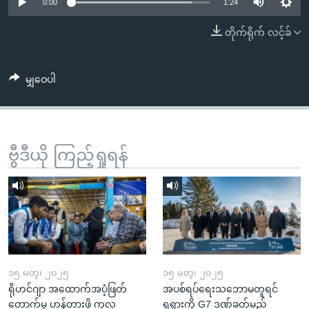
အ
0:00
1:24
သုတပဒေသာ အင်္ဂလိပ်စာ
ညွန်း
Learning English
တိုက်ရိုက် လင့်ခ်
စာမျက်နှာ
သို့
ဗွီအိုအေ လူမှုကွန်ယက်များ
ကျော်
မျှဝေပါ
ကြည့်
ရန်
ဘာသာစကားများ
ရှာဖွေ
ဗွီဒီယို ကြည့်ရှုရန်
ရန်
နေရာ
သို့
ကျော်
ရန်
၁၅ မတ္၊ ၂၀၂၅
၁၅ မတ္၊ ၂၀၂၅
ရိုဟင်ဂျာ အထောက်အပံ့ဖြတ်
အပစ်ရပ်ရေးသဘောမတူရင်
တောက်မှု ဟန့်တားဖို့ ကုလ
ရုရှားကို G7 ဒဏ်ခတ်မည်