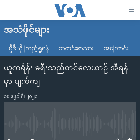
သုံး
ရ
လွယ်ကူ
အသံဖိုင်များ
မူလစာမျက်နှာ
စေ
မြန်မာ
ဗွီဒီယို ကြည့်ရှုရန်
သတင်းစာသား
အကြောင်း
သည့်
ကမ္ဘာ့သတင်းများ
Link
ယူကရိန်း ခရီးသည်တင်လေယာဉ် အီရန်
ဗွီဒီယို
နိုင်ငံတကာ
များ
သတင်းလွတ်လပ်ခွင့်
အမေရိကန်
မှာ ပျက်ကျ
ပင်မ
ရပ်ဝန်းတခု လမ်းတခု အလွန်
တရုတ်
အကြောင်းအရာ
၀၈ ဇန္နဝါရီ၊ ၂၀၂၀
သို့
အင်္ဂလိပ်စာလေ့လာမယ်
အစ္စရေး-ပါလက်စတိုင်း
ကျော်
အပတ်စဉ်ကဏ္ဍများ
အမေရိကန်သုံးအီဒီယံ
ကြည့်
ရေဒီယိုနှင့်ရုပ်သံ အချက်အလက်များ
မကြေးမုံရဲ့ အင်္ဂလိပ်စာ
ရေဒီယို
ရန်
No media source currently available
ပင်မ
ရေဒီယို/တီဗွီအစီအစဉ်
ရုပ်ရှင်ထဲက အင်္ဂလိပ်စာ
တီဗွီ