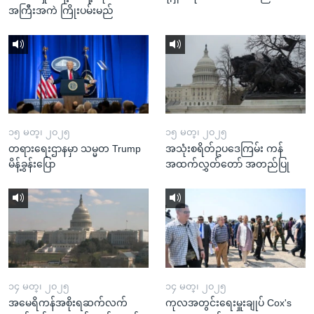
အကြီးအကဲ ကြိုးပမ်းမည်
၁၅ မတ္၊ ၂၀၂၅
၁၅ မတ္၊ ၂၀၂၅
တရားရေးဌာနမှာ သမ္မတ Trump
အသုံးစရိတ်ဥပဒေကြမ်း ကန်
မိန့်ခွန်းပြော
အထက်လွှတ်တော် အတည်ပြု
၁၄ မတ္၊ ၂၀၂၅
၁၄ မတ္၊ ၂၀၂၅
အမေရိကန်အစိုးရဆက်လက်
ကုလအတွင်းရေးမှူးချုပ် Cox's