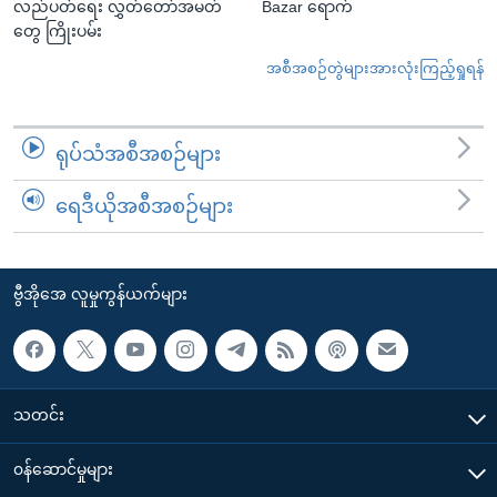
လည်ပတ်ရေး လွှတ်တော်အမတ်
Bazar ရောက်
တွေ ကြိုးပမ်း
အစီအစဉ်တွဲများအားလုံးကြည့်ရှုရန်
ရုပ်သံအစီအစဉ်များ
ရေဒီယိုအစီအစဉ်များ
ဗွီအိုအေ လူမှုကွန်ယက်များ
သတင်း
၀န်ဆောင်မှုများ