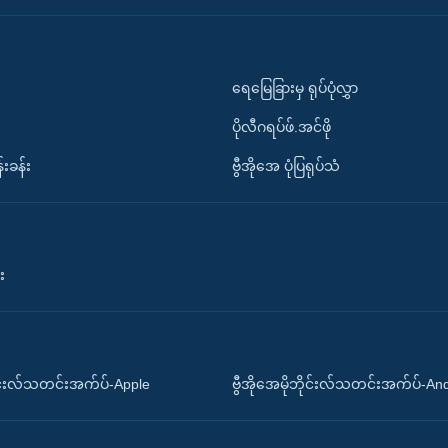
ရေမြေခြားမှ ရုပ်ပုံလွှာ
ပိုလီဂရပ်ဖ်.အင်ဖို
်းခန်း
ဗွီအိုအေ ပုံပြရုပ်သံ
း
ိုင်းလ်သတင်းအက်ပ်-Apple
ဗွီအိုအေမိုဘိုင်းလ်သတင်းအက်ပ်-An