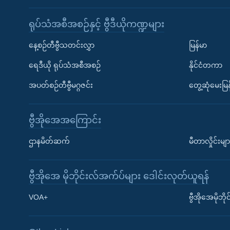
ရုပ်သံအစီအစဉ်နှင့် ဗွီဒီယိုကဏ္ဍများ
နေ့စဉ်တီဗွီသတင်းလွှာ
မြန်မာ
ရေဒီယို ရုပ်သံအစီအစဉ်
နိုင်ငံတကာ
အပတ်စဉ်တီဗွီမဂ္ဂဇင်း
တွေ့ဆုံမေးမြန
ဗွီအိုအေအကြောင်း
ဌာနမိတ်ဆက်
မီတာလှိုင်းမျာ
ဗွီအိုအေ မိုဘိုင်းလ်အက်ပ်များ ဒေါင်းလုတ်ယူရန်
Learning English
VOA+
ဗွီအိုအေမိုဘ
ဗွီအိုအေ လူမှုကွန်ယက်များ