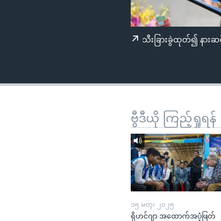
သုတပဒေသာ အင်္ဂလိပ်စာ
အ
ညွန်း
စာမျက်နှာ
သီးခြားခွဲထုတ်၍ နားဆင
သို့
ကျော်
ကြည့်
ရန်
ရှာဖွေ
ရန်
ဗွီဒီယို ကြည့်ရှုရန်
နေရာ
သို့
ကျော်
ရန်
၁၅ မတ္၊ ၂၀၂၅
ရိုဟင်ဂျာ အထောက်အပံ့ဖြတ်