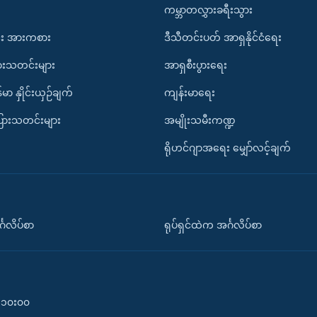
ကမ္ဘာတလွှားခရီးသွား
း အားကစား
ဒီသီတင်းပတ် အာရှနိုင်ငံရေး
ားသတင်းများ
အာရှစီးပွားရေး
်မာ နှိုင်းယှဉ်ချက်
ကျန်းမာရေး
ပြားသတင်းများ
အမျိုးသမီးကဏ္ဍ
ရိုဟင်ဂျာအရေး မျှော်လင့်ချက်
်္ဂလိပ်စာ
ရုပ်ရှင်ထဲက အင်္ဂလိပ်စာ
၀-၁၀း၀၀