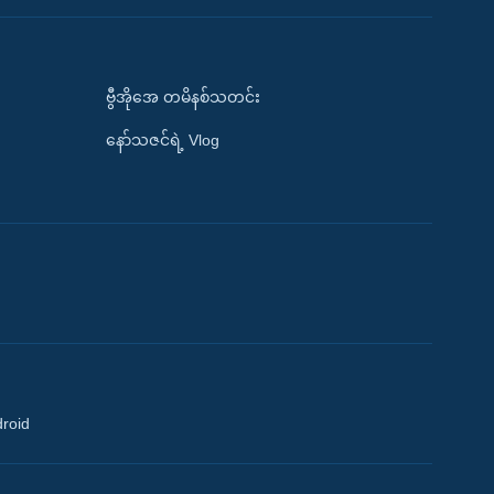
ဗွီအိုအေ တမိနစ်သတင်း
နော်သဇင်ရဲ့ Vlog
droid