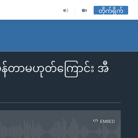
တိုက်ရိုက်
ှန်တာမဟုတ်ကြောင်း အီ
EMBED
ble