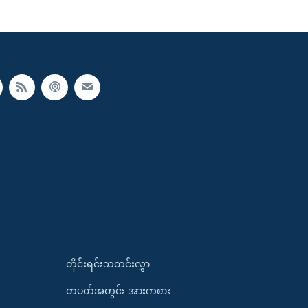
တိုင်းရင်းသတင်းလွှာ
တပတ်အတွင်း အားကစား