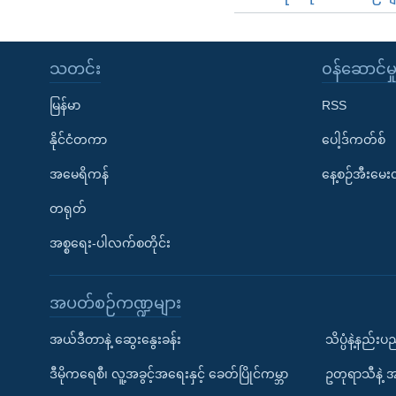
သတင်း
၀န်ဆောင်မှ
မြန်မာ
RSS
နိုင်ငံတကာ
ပေါ့ဒ်ကတ်စ်
အမေရိကန်
နေ့စဉ်အီးမေ
တရုတ်
အစ္စရေး-ပါလက်စတိုင်း
အပတ်စဉ်ကဏ္ဍများ
အယ်ဒီတာနဲ့ ဆွေးနွေးခန်း
သိပ္ပံနဲ့နည်း
ဒီမိုကရေစီ၊ လူ့အခွင့်အရေးနှင့် ခေတ်ပြိုင်ကမ္ဘာ
ဥတုရာသီနဲ့ 