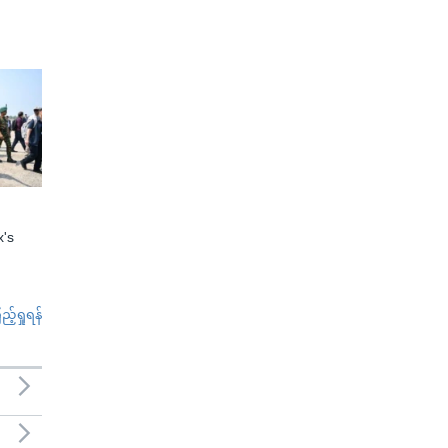
x's
်ရှုရန်