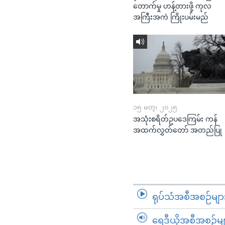
တောက်မှု ဟန့်တားဖို့ ကုလ
အကြီးအကဲ ကြိုးပမ်းမည်
၁၅ မတ္၊ ၂၀၂၅
အသုံးစရိတ်ဥပဒေကြမ်း ကန်
အထက်လွှတ်တော် အတည်ပြု
ရုပ်သံအစီအစဉ်မျာ
ရေဒီယိုအစီအစဉ်မျ