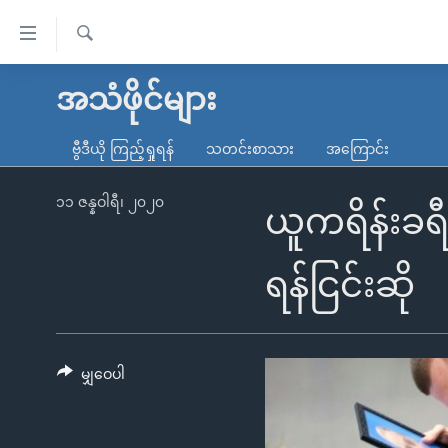
သုံး
ရ
ရှာဖွေ
လွယ်ကူ
မူလစာမျက်နှာ
အသံဖိုင်များ
ရ
စေ
မြန်မာ
လာ
ဗွီဒီယို ကြည့်ရှုရန်
သတင်းစာသား
အကြောင်း
သည့်
ဒ်
ကမ္ဘာ့သတင်းများ
Link
ဗွီဒီယို
နိုင်ငံတကာ
၁၁ ဇန္နဝါရီ၊ ၂၀၂၀
ယူကရိန်းခရ
များ
သတင်းလွတ်လပ်ခွင့်
အမေရိကန်
ပင်မ
ရပ်ဝန်းတခု လမ်းတခု အလွန်
တရုတ်
ရန်ငြင်းဆို
အကြောင်းအရာ
အင်္ဂလိပ်စာလေ့လာမယ်
အစ္စရေး-ပါလက်စတိုင်း
သို့
အပတ်စဉ်ကဏ္ဍများ
အမေရိကန်သုံးအီဒီယံ
ကျော်
ကြည့်
မျှဝေပါ
ရေဒီယိုနှင့်ရုပ်သံ အချက်အလက်များ
မကြေးမုံရဲ့ အင်္ဂလိပ်စာ
ရေဒီယို
ရန်
ရေဒီယို/တီဗွီအစီအစဉ်
ရုပ်ရှင်ထဲက အင်္ဂလိပ်စာ
တီဗွီ
ပင်မ