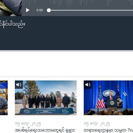
0:00
်နိုင်ပါသည်။
၁၅ မတ္၊ ၂၀၂၅
၁၅ မတ္၊ ၂၀၂၅
အပစ်ရပ်ရေးသဘောမတူရင် ရုရှား
တရားရေးဌာနမှာ သမ္မတ T