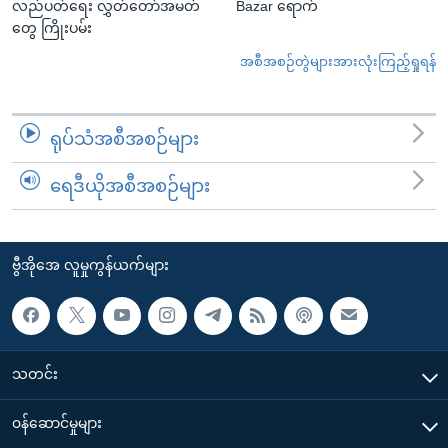
လည်ပတ်ရေး လွှတ်တော်အမတ်
Bazar ရောက်
တွေ ကြိုးပမ်း
အစီအစဉ်တွဲများအားလုံးကြည့်ရှုရန်
ရုပ်သံအစီအစဉ်များ
ရေဒီယိုအစီအစဉ်များ
ဗွီအိုအေ လူမှုကွန်ယက်များ
သတင်း
၀န်ဆောင်မှုများ