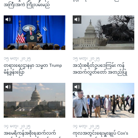
အကြီးအကဲ ကြိုးပမ်းမည်
၁၅ မတ္၊ ၂၀၂၅
၁၅ မတ္၊ ၂၀၂၅
တရားရေးဌာနမှာ သမ္မတ Trump
အသုံးစရိတ်ဥပဒေကြမ်း ကန်
မိန့်ခွန်းပြော
အထက်လွှတ်တော် အတည်ပြု
၁၄ မတ္၊ ၂၀၂၅
၁၄ မတ္၊ ၂၀၂၅
အမေရိကန်အစိုးရဆက်လက်
ကုလအတွင်းရေးမှူးချုပ် Cox's