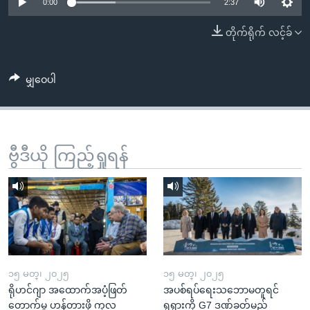
အ
0:00
2:37
သုတပဒေသာ အင်္ဂလိပ်စာ
ညွန်း
Learning English
တိုက်ရိုက် လင့်ခ်
စာမျက်နှာ
သို့
ဗွီအိုအေ လူမှုကွန်ယက်များ
ကျော်
မျှဝေပါ
ကြည့်
ရန်
ဘာသာစကားများ
ရှာဖွေ
ဗွီဒီယို ကြည့်ရှုရန်
ရန်
နေရာ
သို့
ကျော်
ရန်
၁၅ မတ္၊ ၂၀၂၅
၁၅ မတ္၊ ၂၀၂၅
ရိုဟင်ဂျာ အထောက်အပံ့ဖြတ်
အပစ်ရပ်ရေးသဘောမတူရင်
တောက်မှု ဟန့်တားဖို့ ကုလ
ရုရှားကို G7 ဒဏ်ခတ်မည်