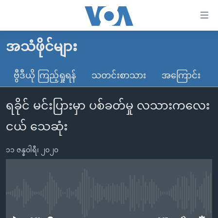
သုံး
ရ
လွယ်ကူ
အသံဖိုင်များ
မူလစာမျက်နှာ
စေ
မြန်မာ
ဗွီဒီယို ကြည့်ရှုရန်
သတင်းစာသား
အကြောင်း
သည့်
ကမ္ဘာ့သတင်းများ
Link
ရခိုင် မင်းပြားမှာ ပစ်ခတ်မှု လသားကလေး
ဗွီဒီယို
နိုင်ငံတကာ
များ
သတင်းလွတ်လပ်ခွင့်
အမေရိကန်
ငယ် သေဆုံး
ပင်မ
ရပ်ဝန်းတခု လမ်းတခု အလွန်
တရုတ်
အကြောင်းအရာ
၁၁ ဇန္နဝါရီ၊ ၂၀၂၀
သို့
အင်္ဂလိပ်စာလေ့လာမယ်
အစ္စရေး-ပါလက်စတိုင်း
ကျော်
အပတ်စဉ်ကဏ္ဍများ
အမေရိကန်သုံးအီဒီယံ
ကြည့်
ရေဒီယိုနှင့်ရုပ်သံ အချက်အလက်များ
မကြေးမုံရဲ့ အင်္ဂလိပ်စာ
ရေဒီယို
ရန်
No media source currently available
ပင်မ
ရေဒီယို/တီဗွီအစီအစဉ်
ရုပ်ရှင်ထဲက အင်္ဂလိပ်စာ
တီဗွီ