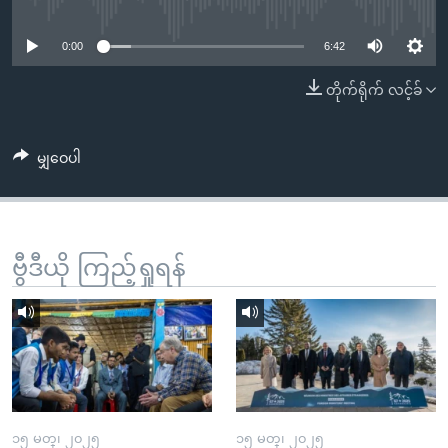
No media source currently available
အ
သုတပဒေသာ အင်္ဂလိပ်စာ
ညွန်း
Learning English
0:00
6:42
စာမျက်နှာ
သို့
ဗွီအိုအေ လူမှုကွန်ယက်များ
တိုက်ရိုက် လင့်ခ်
ကျော်
ကြည့်
မျှဝေပါ
ရန်
ဘာသာစကားများ
ရှာဖွေ
ရန်
နေရာ
ဗွီဒီယို ကြည့်ရှုရန်
သို့
ကျော်
ရန်
၁၅ မတ္၊ ၂၀၂၅
၁၅ မတ္၊ ၂၀၂၅