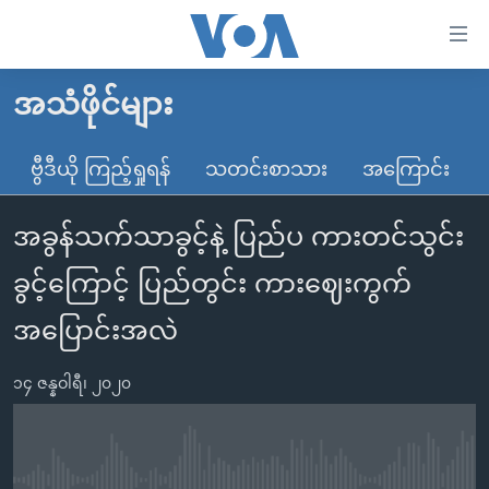
သုံး
ရ
လွယ်ကူ
အသံဖိုင်များ
မူလစာမျက်နှာ
စေ
မြန်မာ
ဗွီဒီယို ကြည့်ရှုရန်
သတင်းစာသား
အကြောင်း
သည့်
ကမ္ဘာ့သတင်းများ
Link
အခွန်သက်သာခွင့်နဲ့ ပြည်ပ ကားတင်သွင်း
ဗွီဒီယို
နိုင်ငံတကာ
များ
သတင်းလွတ်လပ်ခွင့်
အမေရိကန်
ခွင့်ကြောင့် ပြည်တွင်း ကားဈေးကွက်
ပင်မ
ရပ်ဝန်းတခု လမ်းတခု အလွန်
တရုတ်
အကြောင်းအရာ
အပြောင်းအလဲ
သို့
အင်္ဂလိပ်စာလေ့လာမယ်
အစ္စရေး-ပါလက်စတိုင်း
ကျော်
၁၄ ဇန္နဝါရီ၊ ၂၀၂၀
အပတ်စဉ်ကဏ္ဍများ
အမေရိကန်သုံးအီဒီယံ
ကြည့်
ရေဒီယိုနှင့်ရုပ်သံ အချက်အလက်များ
မကြေးမုံရဲ့ အင်္ဂလိပ်စာ
ရေဒီယို
ရန်
ပင်မ
ရေဒီယို/တီဗွီအစီအစဉ်
ရုပ်ရှင်ထဲက အင်္ဂလိပ်စာ
တီဗွီ