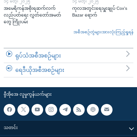
၁၄ မတ္၊ ၂၀၂၅
၁၄ မတ္၊ ၂၀၂၅
အမေရိကန်အစိုးရဆက်လက်
ကုလအတွင်းရေးမှူးချုပ် Cox's
လည်ပတ်ရေး လွှတ်တော်အမတ်
Bazar ရောက်
တွေ ကြိုးပမ်း
အစီအစဉ်တွဲများအားလုံးကြည့်ရှုရန်
ရုပ်သံအစီအစဉ်များ
ရေဒီယိုအစီအစဉ်များ
ဗွီအိုအေ လူမှုကွန်ယက်များ
သတင်း