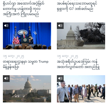
ရိုဟင်ဂျာ အထောက်အပံ့ဖြတ်
အပစ်ရပ်ရေးသဘောမတူရင်
တောက်မှု ဟန့်တားဖို့ ကုလ
ရုရှားကို G7 ဒဏ်ခတ်မည်
အကြီးအကဲ ကြိုးပမ်းမည်
၁၅ မတ္၊ ၂၀၂၅
၁၅ မတ္၊ ၂၀၂၅
တရားရေးဌာနမှာ သမ္မတ Trump
အသုံးစရိတ်ဥပဒေကြမ်း ကန်
မိန့်ခွန်းပြော
အထက်လွှတ်တော် အတည်ပြု