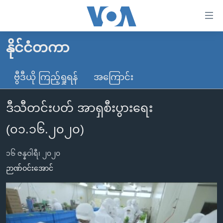
သုံး
ရ
လွယ်ကူ
နိုင်ငံတကာ
မူလစာမျက်နှာ
စေ
မြန်မာ
ဗွီဒီယို ကြည့်ရှုရန်
အကြောင်း
သည့်
ကမ္ဘာ့သတင်းများ
Link
ဒီသီတင်းပတ် အာရှစီးပွားရေး
ဗွီဒီယို
နိုင်ငံတကာ
များ
သတင်းလွတ်လပ်ခွင့်
အမေရိကန်
(၀၁.၁၆.၂၀၂၀)
ပင်မ
ရပ်ဝန်းတခု လမ်းတခု အလွန်
တရုတ်
အကြောင်းအရာ
၁၆ ဇန္နဝါရီ၊ ၂၀၂၀
သို့
အင်္ဂလိပ်စာလေ့လာမယ်
အစ္စရေး-ပါလက်စတိုင်း
ဉာဏ်ဝင်းအောင်
ကျော်
အပတ်စဉ်ကဏ္ဍများ
အမေရိကန်သုံးအီဒီယံ
ကြည့်
ရေဒီယိုနှင့်ရုပ်သံ အချက်အလက်များ
မကြေးမုံရဲ့ အင်္ဂလိပ်စာ
ရေဒီယို
ရန်
ပင်မ
ရေဒီယို/တီဗွီအစီအစဉ်
ရုပ်ရှင်ထဲက အင်္ဂလိပ်စာ
တီဗွီ