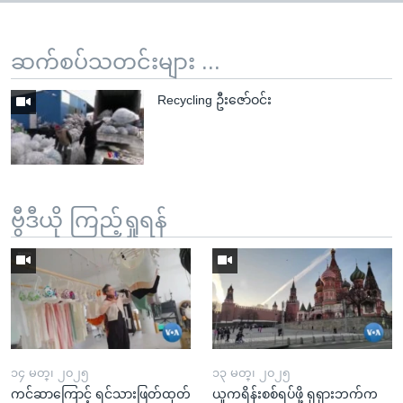
ဆက်စပ်သတင်းများ ...
Recycling ဦးဇော်ဝင်း
ဗွီဒီယို ကြည့်ရှုရန်
၁၄ မတ္၊ ၂၀၂၅
၁၃ မတ္၊ ၂၀၂၅
ကင်ဆာကြောင့် ရင်သားဖြတ်ထုတ်
ယူကရိန်းစစ်ရပ်ဖို့ ရုရှားဘက်က