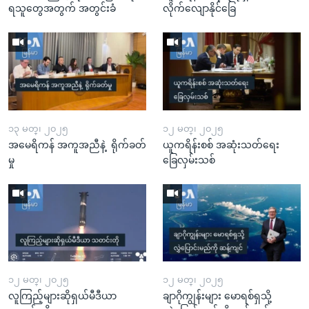
ရသူတွေအတွက် အတွင်းခံ
လိုက်လျောနိုင်ခြေ
၁၃ မတ္၊ ၂၀၂၅
၁၂ မတ္၊ ၂၀၂၅
အမေရိကန် အကူအညီနဲ့ ရိုက်ခတ်
ယူကရိန်းစစ် အဆုံးသတ်ရေး
မှု
ခြေလှမ်းသစ်
၁၂ မတ္၊ ၂၀၂၅
၁၂ မတ္၊ ၂၀၂၅
လူကြည့်များဆိုရှယ်မီဒီယာ
ချာဂိုကျွန်းများ မောရစ်ရှသို့