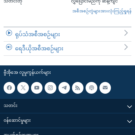
သတင်းတို
လွှဲပြောင်းမည်ကို ဆန့်ကျင်
အစီအစဉ်တွဲများအားလုံးကြည့်ရှုရန်
ရုပ်သံအစီအစဉ်များ
ရေဒီယိုအစီအစဉ်များ
ဗွီအိုအေ လူမှုကွန်ယက်များ
သတင်း
၀န်ဆောင်မှုများ
အပတ်စဉ်ကဏ္ဍများ