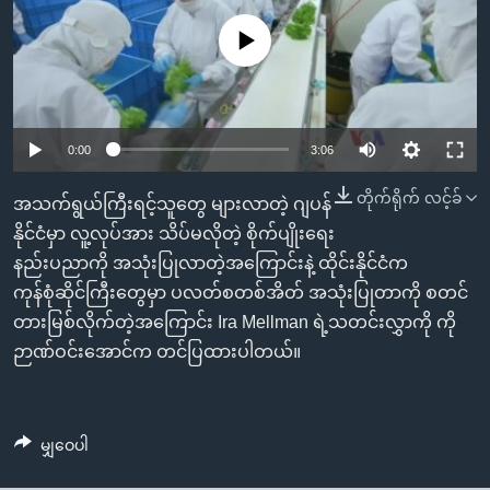
အ
သုတပဒေသာ အင်္ဂလိပ်စာ
ညွန်း
Learning English
No media source currently available
စာမျက်နှာ
သို့
ဗွီအိုအေ လူမှုကွန်ယက်များ
ကျော်
0:00
3:06
ကြည့်
ရန်
တိုက်ရိုက် လင့်ခ်
ဘာသာစကားများ
အသက်ရွယ်ကြီးရင့်သူတွေ များလာတဲ့ ဂျပန်
ရှာဖွေ
နိုင်ငံမှာ လူ့လုပ်အား သိပ်မလိုတဲ့ စိုက်ပျိုးရေး
ရန်
နည်းပညာကို အသုံးပြုလာတဲ့အကြောင်းနဲ့ ထိုင်းနိုင်ငံက
နေရာ
ကုန်စုံဆိုင်ကြီးတွေမှာ ပလတ်စတစ်အိတ် အသုံးပြုတာကို စတင်
သို့
တားမြစ်လိုက်တဲ့အကြောင်း Ira Mellman ရဲ့သတင်းလွှာကို ကို
ကျော်
ဉာဏ်ဝင်းအောင်က တင်ပြထားပါတယ်။
ရန်
မျှဝေပါ