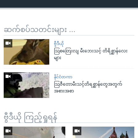
ဆက်စပ်သတင်းများ ...
ဗွီဒီယို
သြစတြေးလျ မီးဘေးသင့် တိရိစ္ဆာန်လေး
များ
နိုင်ငံတကာ
သြဇီတောမီးသင့်တိရစ္ဆာန်တွေအတွက်
အစားအစာ
ဗွီဒီယို ကြည့်ရှုရန်