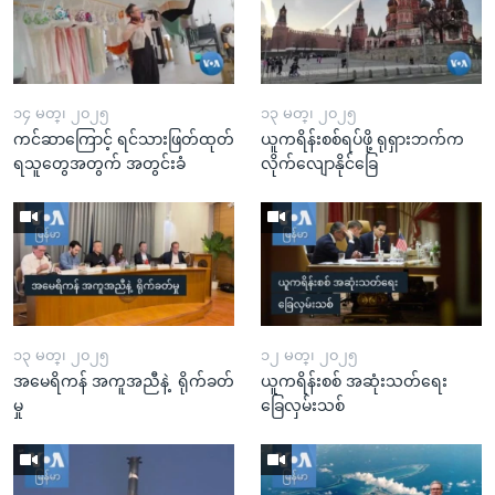
၁၄ မတ္၊ ၂၀၂၅
၁၃ မတ္၊ ၂၀၂၅
ကင်ဆာကြောင့် ရင်သားဖြတ်ထုတ်
ယူကရိန်းစစ်ရပ်ဖို့ ရုရှားဘက်က
ရသူတွေအတွက် အတွင်းခံ
လိုက်လျောနိုင်ခြေ
၁၃ မတ္၊ ၂၀၂၅
၁၂ မတ္၊ ၂၀၂၅
အမေရိကန် အကူအညီနဲ့ ရိုက်ခတ်
ယူကရိန်းစစ် အဆုံးသတ်ရေး
မှု
ခြေလှမ်းသစ်