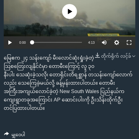
အ
သုတပဒေသာ အင်္ဂလိပ်စာ
ညွန်း
Learning English
No media source currently available
စာမျက်နှာ
သို့
ဗွီအိုအေ လူမှုကွန်ယက်များ
ကျော်
0:00
4:13
ကြည့်
ရန်
တိုက်ရိုက် လင့်ခ်
ဘာသာစကားများ
မြေဧက ၂၄ သန်းကျော် မီးလောင်ဆုံးရှုံးခဲ့တဲ့
ရှာဖွေ
သြစတြေးလျနိုင်ငံမှာ တောမီးကြောင့် လူ ၃၀
ရန်
နီးပါး သေဆုံးခဲ့သလို၊ တောရိုင်းတိရစ္ဆာန် တသန်းကျော်လောက်
နေရာ
လည်း သေကြေခဲ့မယ်လို့ ခန့်မှန်းထားပါတယ်။ တောမီး
သို့
အကြီးအကျယ်လောင်ခဲ့တဲ့ New South Wales ပြည်နယ်က
ကျော်
ကျေးရွာတခုအကြောင်း AP ဆောင်းပါးကို ဦးသိန်းထိုက်ဦး
ရန်
တင်ပြထားပါတယ်။
မျှဝေပါ