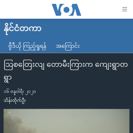
သုံး
ရ
လွယ်ကူ
နိုင်ငံတကာ
မူလစာမျက်နှာ
စေ
မြန်မာ
ဗွီဒီယို ကြည့်ရှုရန်
အကြောင်း
သည့်
ကမ္ဘာ့သတင်းများ
Link
သြစတြေးလျ တောမီးကြားက ကျေးရွာတ
ဗွီဒီယို
နိုင်ငံတကာ
များ
သတင်းလွတ်လပ်ခွင့်
အမေရိကန်
ရွာ
ပင်မ
ရပ်ဝန်းတခု လမ်းတခု အလွန်
တရုတ်
အကြောင်းအရာ
၁၆ ဇန္နဝါရီ၊ ၂၀၂၀
သို့
အင်္ဂလိပ်စာလေ့လာမယ်
အစ္စရေး-ပါလက်စတိုင်း
သိန်းထိုက်ဦး
ကျော်
အပတ်စဉ်ကဏ္ဍများ
အမေရိကန်သုံးအီဒီယံ
ကြည့်
ရေဒီယိုနှင့်ရုပ်သံ အချက်အလက်များ
မကြေးမုံရဲ့ အင်္ဂလိပ်စာ
ရေဒီယို
ရန်
ပင်မ
ရေဒီယို/တီဗွီအစီအစဉ်
ရုပ်ရှင်ထဲက အင်္ဂလိပ်စာ
တီဗွီ