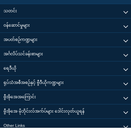
သတင်း
၀န်ဆောင်မှုများ
အပတ်စဉ်ကဏ္ဍများ
အင်္ဂလိပ်သင်ခန်းစာများ
ရေဒီယို
ရုပ်သံအစီအစဉ်နှင့် ဗွီဒီယိုကဏ္ဍများ
ဗွီအိုအေအကြောင်း
ဗွီအိုအေ မိုဘိုင်းလ်အက်ပ်များ ဒေါင်းလုတ်ယူရန်
Other Links