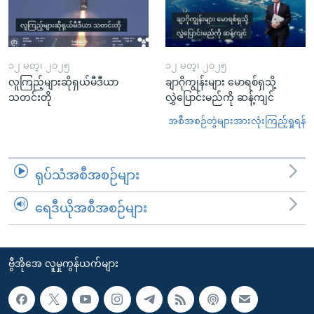
၁၂ မတ္၊ ၂၀၂၅
၁၂ မတ္၊ ၂၀၂၅
လူကြည့်များဆိုရှယ်မီဒီယာ
ချာဂိုကျွန်းများ မောရစ်ရှသို့
သတင်းတို
လွှဲပြောင်းမည်ကို ဆန့်ကျင်
အစီအစဉ်တွဲများအားလုံးကြည့်ရှုရန်
ရုပ်သံအစီအစဉ်များ
ရေဒီယိုအစီအစဉ်များ
ဗွီအိုအေ လူမှုကွန်ယက်များ