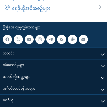
ရေဒီယိုအစီအစဉ်များ
ဗွီအိုအေ လူမှုကွန်ယက်များ
သတင်း
၀န်ဆောင်မှုများ
အပတ်စဉ်ကဏ္ဍများ
အင်္ဂလိပ်သင်ခန်းစာများ
ရေဒီယို