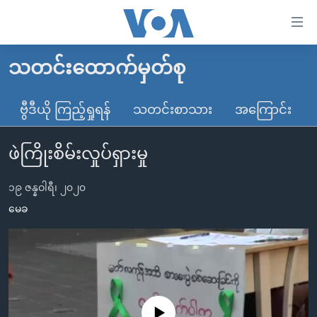
သုံး
ရ
လွယ်ကူ
သတင်းထောက်မှတ်စု
မူလစာမျက်နှာ
စေ
မြန်မာ
ဗွီဒီယို ကြည့်ရှုရန်
သတင်းစာသား
အကြောင်း
သည့်
ကမ္ဘာ့သတင်းများ
Link
ဖဲကြိုးစိမ်းလှုပ်ရှားမှု
ဗွီဒီယို
နိုင်ငံတကာ
များ
သတင်းလွတ်လပ်ခွင့်
အမေရိကန်
ပင်မ
၁၉ ဇန္နဝါရီ၊ ၂၀၂၀
ရပ်ဝန်းတခု လမ်းတခု အလွန်
တရုတ်
အကြောင်းအရာ
မေခ
သို့
အင်္ဂလိပ်စာလေ့လာမယ်
အစ္စရေး-ပါလက်စတိုင်း
ကျော်
အပတ်စဉ်ကဏ္ဍများ
အမေရိကန်သုံးအီဒီယံ
ကြည့်
ရေဒီယိုနှင့်ရုပ်သံ အချက်အလက်များ
မကြေးမုံရဲ့ အင်္ဂလိပ်စာ
ရေဒီယို
ရန်
ပင်မ
ရေဒီယို/တီဗွီအစီအစဉ်
ရုပ်ရှင်ထဲက အင်္ဂလိပ်စာ
တီဗွီ
No media source currently available