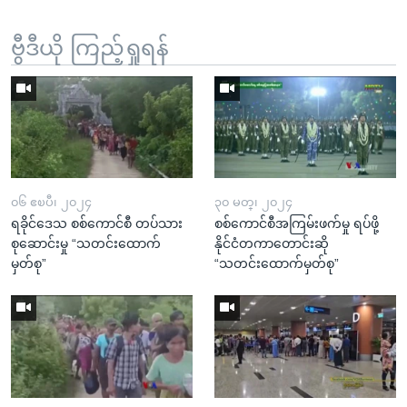
ဗွီဒီယို ကြည့်ရှုရန်
၀၆ ဧၿပီ၊ ၂၀၂၄
၃၀ မတ္၊ ၂၀၂၄
ရခိုင်ဒေသ စစ်ကောင်စီ တပ်သား
စစ်ကောင်စီအကြမ်းဖက်မှု ရပ်ဖို့
စုဆောင်းမှု “သတင်းထောက်
နိုင်ငံတကာတောင်းဆို
မှတ်စု”
“သတင်းထောက်မှတ်စု”