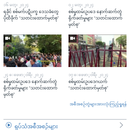
၁၆ မတ္၊ ၂၀၂၄
၀၂ မတ္၊ ၂၀၂၄
ရခိုင် စစ်မက်ပဋိပက္ခ ဒေသခံတွေ
စစ်မှုထမ်းဥပဒေ နောက်ဆက်တွဲ
ပိုထိခိုက် “သတင်းထောက်မှတ်စု”
ရိုက်ခတ်မှုများ “သတင်းထောက်
မှတ်စု”
၂၄ ေဖေဖာ္၀ါရီ၊ ၂၀၂၄
၁၇ ေဖေဖာ္၀ါရီ၊ ၂၀၂၄
စစ်မှုထမ်းဥပဒေ နောက်ဆက်တွဲ
စစ်မှုထမ်းဥပဒေဂယက်
ရိုက်ခတ်မှုများ “သတင်းထောက်
“သတင်းထောက်မှတ်စု”
မှတ်စု”
အစီအစဉ်တွဲများအားလုံးကြည့်ရှုရန်
ရုပ်သံအစီအစဉ်များ