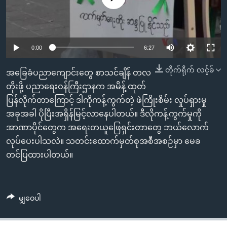
အ
သုတပဒေသာ အင်္ဂလိပ်စာ
ညွန်း
Learning English
စာမျက်နှာ
သို့
ဗွီအိုအေ လူမှုကွန်ယက်များ
0:00
6:27
ကျော်
တိုက်ရိုက် လင့်ခ်
ကြည့်
အခြေခံပညာကျောင်းတွေ စာသင်ချိန် တလ
ရန်
တိုးဖို့ ပညာရေးဝန်ကြီးဌာနက အမိန့် ထုတ်
ဘာသာစကားများ
ရှာဖွေ
ပြန်လိုက်တာကြောင့် ဒါကိုကန့်ကွက်တဲ့ ဖဲကြိုးစိမ်း လှုပ်ရှားမှု
ရန်
အခုအခါ ပိုပြီးအရှိန်မြင့်လာနေပါတယ်။ ဒီလိုကန့်ကွက်မှုကို
နေရာ
အာဏာပိုင်တွေက အရေးတယူဖြေရှင်းတာတွေ ဘယ်လောက်
သို့
လုပ်ပေးပါသလဲ။ သတင်းထောက်မှတ်စုအစီအစဉ်မှာ မေခ
ကျော်
တင်ပြထားပါတယ်။
ရန်
မျှဝေပါ