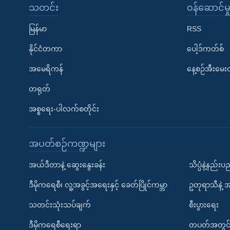
သတင်း
၀န်ဆောင်မှ
မြန်မာ
RSS
နိုင်ငံတကာ
ပေါ့ဒ်ကတ်စ်
အမေရိကန်
နေ့စဉ်အီးမေ
တရုတ်
အစ္စရေး-ပါလက်စတိုင်း
အပတ်စဉ်ကဏ္ဍများ
အယ်ဒီတာနဲ့ ဆွေးနွေးခန်း
သိပ္ပံနဲ့နည်း
ဒီမိုကရေစီ၊ လူ့အခွင့်အရေးနှင့် ခေတ်ပြိုင်ကမ္ဘာ
ဥတုရာသီနဲ့ 
သတင်းသုံးသပ်ချက်
စီးပွားရေး
ဒီမိုကရေစီရေးရာ
တပတ်အတွင်