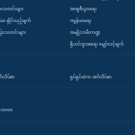
ားသတင်းများ
အာရှစီးပွားရေး
်မာ နှိုင်းယှဉ်ချက်
ကျန်းမာရေး
ပြားသတင်းများ
အမျိုးသမီးကဏ္ဍ
ရိုဟင်ဂျာအရေး မျှော်လင့်ချက်
်္ဂလိပ်စာ
ရုပ်ရှင်ထဲက အင်္ဂလိပ်စာ
၀-၁၀း၀၀