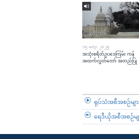
၁၅ မတ္၊ ၂၀၂၅
အသုံးစရိတ်ဥပဒေကြမ်း ကန်
အထက်လွှတ်တော် အတည်ပြု
ရုပ်သံအစီအစဉ်မျာ
ရေဒီယိုအစီအစဉ်မျ