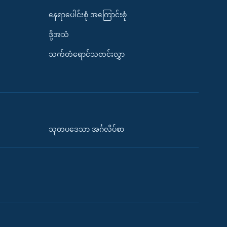
နေရာပေါင်းစုံ အကြောင်းစုံ
ဒို့အသံ
သက်တံရောင်သတင်းလွှာ
သုတပဒေသာ အင်္ဂလိပ်စာ