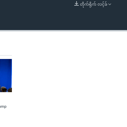
တိုက်ရိုက် လင့်ခ်
EMBED
rump