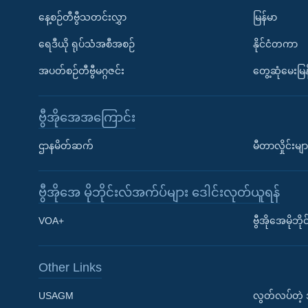
နေ့စဉ်တီဗွီသတင်းလွှာ
မြန်မာ
ရေဒီယို ရုပ်သံအစီအစဉ်
နိုင်ငံတကာ
အပတ်စဉ်တီဗွီမဂ္ဂဇင်း
တွေ့ဆုံမေးမြန
ဗွီအိုအေအကြောင်း
ဌာနမိတ်ဆက်
မီတာလှိုင်းမျာ
ဗွီအိုအေ မိုဘိုင်းလ်အက်ပ်များ ဒေါင်းလုတ်ယူရန်
Learning English
VOA+
ဗွီအိုအေမိုဘ
ဗွီအိုအေ လူမှုကွန်ယက်များ
Other Links
USAGM
လွတ်လပ်တဲ့