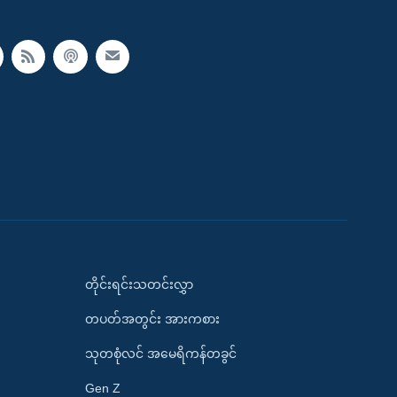
တိုင်းရင်းသတင်းလွှာ
တပတ်အတွင်း အားကစား
သုတစုံလင် အမေရိကန်တခွင်
Gen Z