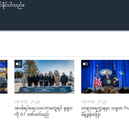
်နိုင်ပါသည်။
၁၅ မတ္၊ ၂၀၂၅
၁၅ မတ္၊ ၂၀၂၅
အပစ်ရပ်ရေးသဘောမတူရင် ရုရှား
တရားရေးဌာနမှာ သမ္မတ T
ကို G7 ဒဏ်ခတ်မည်
မိန့်ခွန်းပြော