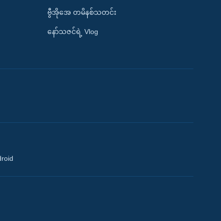
ဗွီအိုအေ တမိနစ်သတင်း
နော်သဇင်ရဲ့ Vlog
droid