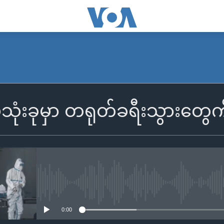
ုံးခုမှာ တရုတ်ခရီးသွားတွေက
No media source currently availa
0:00