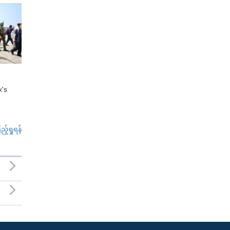
x's
်ရှုရန်