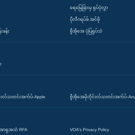
ရေမြေခြားမှ ရုပ်ပုံလွှာ
ပိုလီဂရပ်ဖ်.အင်ဖို
်းခန်း
ဗွီအိုအေ ပုံပြရုပ်သံ
း
ိုင်းလ်သတင်းအက်ပ်-Apple
ဗွီအိုအေမိုဘိုင်းလ်သတင်းအက်ပ်-An
 အာရှအသံ RFA
VOA's Privacy Policy