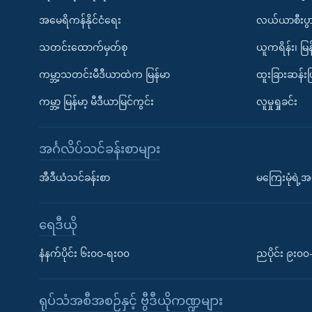
အမေရိကန်နိုင်ငံရေး
လယ်ယာစီးပွ
သတင်းထောက်မှတ်စု
ယူကရိန်း၊ မြန
ကမ္ဘာ့သတင်းမီဒီယာထဲက မြန်မာ
ထူးခြားဆန်း
ကမ္ဘာ့ မြန်မာ့ မီဒီယာမြင်ကွင်း
လူမှုရှုခင်း
အင်္ဂလိပ်သင်ခန်းစာများ
အီဒီယံသင်ခန်းစာ
မကြေးမုံရဲ့အင
ရေဒီယို
နံနက်ပိုင်း ၆း၀၀-ရး၀၀
ညပိုင်း ၉း၀
ရုပ်သံအစီအစဉ်နှင့် ဗွီဒီယိုကဏ္ဍများ