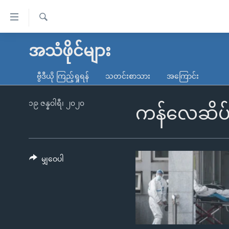
သုံး
ရ
ရှာဖွေ
လွယ်ကူ
မူလစာမျက်နှာ
အသံဖိုင်များ
ရ
စေ
မြန်မာ
လာ
ဗွီဒီယို ကြည့်ရှုရန်
သတင်းစာသား
အကြောင်း
သည့်
ဒ်
ကမ္ဘာ့သတင်းများ
Link
ဗွီဒီယို
နိုင်ငံတကာ
၁၉ ဇန္နဝါရီ၊ ၂၀၂၀
ကန်လေဆိပ်သ
များ
သတင်းလွတ်လပ်ခွင့်
အမေရိကန်
ပင်မ
ရပ်ဝန်းတခု လမ်းတခု အလွန်
တရုတ်
အကြောင်းအရာ
အင်္ဂလိပ်စာလေ့လာမယ်
အစ္စရေး-ပါလက်စတိုင်း
မျှဝေပါ
သို့
အပတ်စဉ်ကဏ္ဍများ
အမေရိကန်သုံးအီဒီယံ
ကျော်
ကြည့်
ရေဒီယိုနှင့်ရုပ်သံ အချက်အလက်များ
မကြေးမုံရဲ့ အင်္ဂလိပ်စာ
ရေဒီယို
ရန်
ရေဒီယို/တီဗွီအစီအစဉ်
ရုပ်ရှင်ထဲက အင်္ဂလိပ်စာ
တီဗွီ
ပင်မ