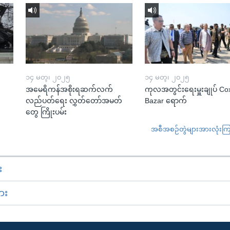
၁၄ မတ္၊ ၂၀၂၅
၁၄ မတ္၊ ၂၀၂၅
အမေရိကန်အစိုးရဆက်လက်
ကုလအတွင်းရေးမှူးချုပ် Co
လည်ပတ်ရေး လွှတ်တော်အမတ်
Bazar ရောက်
တွေ ကြိုးပမ်း
အစီအစဉ်တွဲများအားလုံးကြည့
း
ား