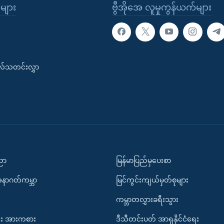
ုများ
ဗွီအိုအေ လူမှုကွန်ယက်များ
းလ်သတင်းလွှာ
ပညာ
မြန်မာပြည်မှပေးစာ
အနာဂတ်ကမ္ဘာ
မြင်ကွင်းကျယ်မှတ်စုများ
ကမ္ဘာတလွှားခရီးသွား
း အားကစား
ဒီသီတင်းပတ် အာရှနိုင်ငံရေး