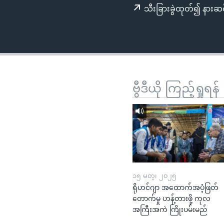
သုတပဒေသာ အင်္ဂလိပ်စာ
အ
သီးခြားခွဲထုတ်၍ နားဆင
ညွန်း
စာမျက်နှာ
သို့
ကျော်
ကြည့်
ရန်
ဗွီဒီယို ကြည့်ရှုရန်
ရှာဖွေ
ရန်
နေရာ
သို့
ကျော်
ရန်
၁၅ မတ္၊ ၂၀၂၅
ရိုဟင်ဂျာ အထောက်အပံ့ဖြတ်
တောက်မှု ဟန့်တားဖို့ ကုလ
အကြီးအကဲ ကြိုးပမ်းမည်