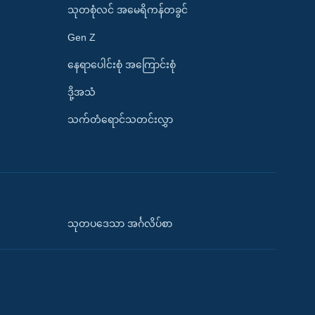
သုတစုံလင် အမေရိကန်တခွင်
Gen Z
နေရာပေါင်းစုံ အကြောင်းစုံ
ဒို့အသံ
သက်တံရောင်သတင်းလွှာ
သုတပဒေသာ အင်္ဂလိပ်စာ