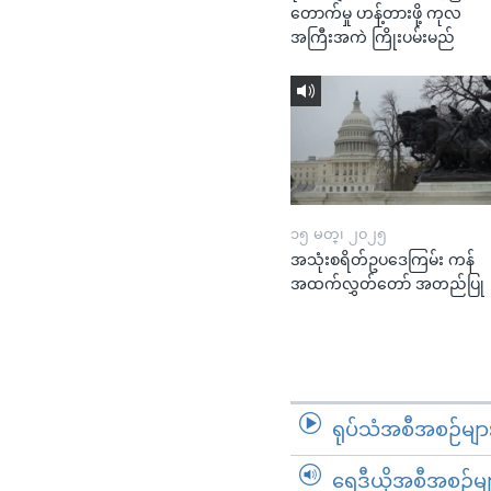
တောက်မှု ဟန့်တားဖို့ ကုလ
အကြီးအကဲ ကြိုးပမ်းမည်
၁၅ မတ္၊ ၂၀၂၅
အသုံးစရိတ်ဥပဒေကြမ်း ကန်
အထက်လွှတ်တော် အတည်ပြု
ရုပ်သံအစီအစဉ်မျာ
ရေဒီယိုအစီအစဉ်မျ