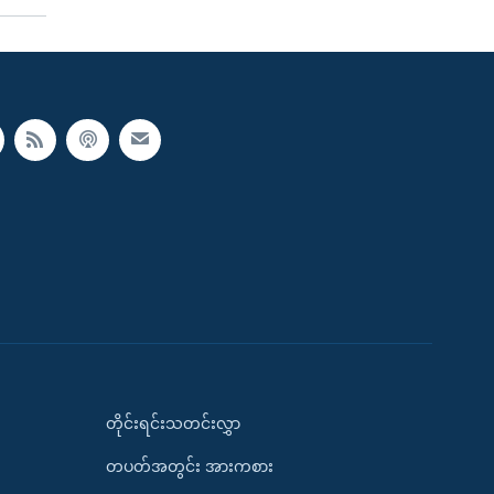
တိုင်းရင်းသတင်းလွှာ
တပတ်အတွင်း အားကစား