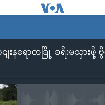
ငျးနရောတခြို့ ခရီးမသှားဖို့ ဗွ
No media source currently availa