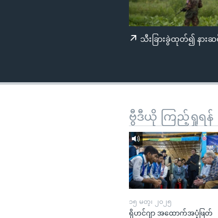
သုတပဒေသာ အင်္ဂလိပ်စာ
အ
ညွန်း
စာမျက်နှာ
သီးခြားခွဲထုတ်၍ နားဆင
သို့
ကျော်
ကြည့်
ရန်
ရှာဖွေ
ရန်
ဗွီဒီယို ကြည့်ရှုရန်
နေရာ
သို့
ကျော်
ရန်
၁၅ မတ္၊ ၂၀၂၅
ရိုဟင်ဂျာ အထောက်အပံ့ဖြတ်