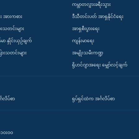
ကမ္ဘာတလွှားခရီးသွား
း အားကစား
ဒီသီတင်းပတ် အာရှနိုင်ငံရေး
ားသတင်းများ
အာရှစီးပွားရေး
်မာ နှိုင်းယှဉ်ချက်
ကျန်းမာရေး
ပြားသတင်းများ
အမျိုးသမီးကဏ္ဍ
ရိုဟင်ဂျာအရေး မျှော်လင့်ချက်
်္ဂလိပ်စာ
ရုပ်ရှင်ထဲက အင်္ဂလိပ်စာ
၀-၁၀း၀၀