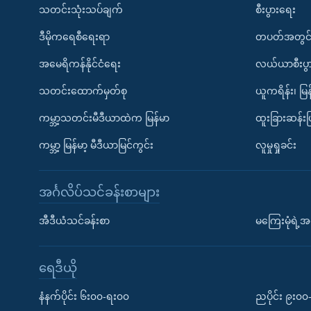
သတင်းသုံးသပ်ချက်
စီးပွားရေး
ဒီမိုကရေစီရေးရာ
တပတ်အတွင်
အမေရိကန်နိုင်ငံရေး
လယ်ယာစီးပွ
သတင်းထောက်မှတ်စု
ယူကရိန်း၊ မြန
ကမ္ဘာ့သတင်းမီဒီယာထဲက မြန်မာ
ထူးခြားဆန်း
ကမ္ဘာ့ မြန်မာ့ မီဒီယာမြင်ကွင်း
လူမှုရှုခင်း
အင်္ဂလိပ်သင်ခန်းစာများ
အီဒီယံသင်ခန်းစာ
မကြေးမုံရဲ့အင
ရေဒီယို
နံနက်ပိုင်း ၆း၀၀-ရး၀၀
ညပိုင်း ၉း၀