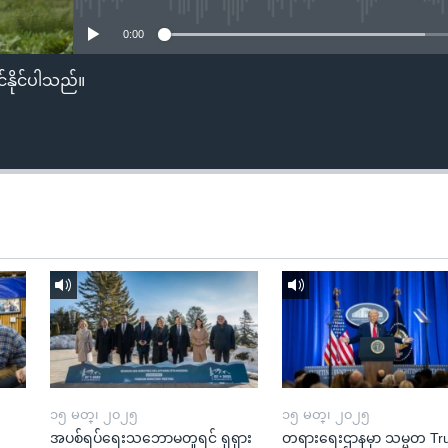
0:00
်နိုင်ပါသည်။
၁၅ မတ္၊ ၂၀၂၅
၁၅ မတ္၊ ၂၀၂၅
အပစ်ရပ်ရေးသဘောမတူရင် ရုရှား
တရားရေးဌာနမှာ သမ္မတ T