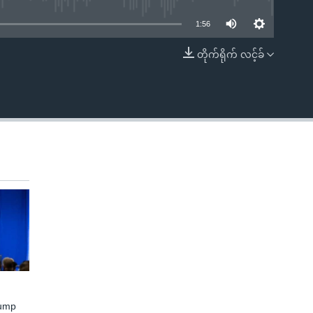
1:56
တိုက်ရိုက် လင့်ခ်
EMBED
rump