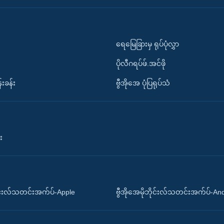
ရေမြေခြားမှ ရုပ်ပုံလွှာ
ပိုလီဂရပ်ဖ်.အင်ဖို
်းခန်း
ဗွီအိုအေ ပုံပြရုပ်သံ
း
ိုင်းလ်သတင်းအက်ပ်-Apple
ဗွီအိုအေမိုဘိုင်းလ်သတင်းအက်ပ်-An