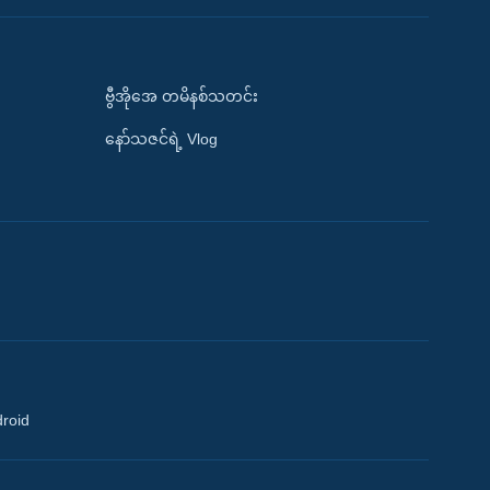
ဗွီအိုအေ တမိနစ်သတင်း
နော်သဇင်ရဲ့ Vlog
droid