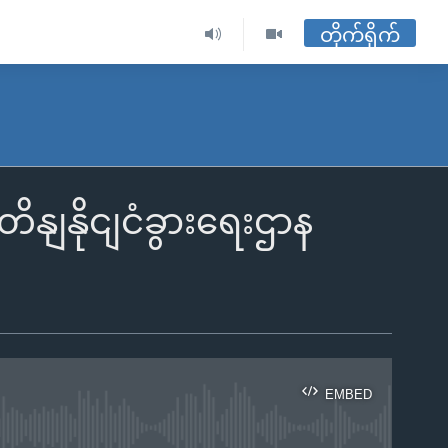
တိုက်ရိုက်
ိတိနျနိုငျငံခွားရေးဌာန
EMBED
ble