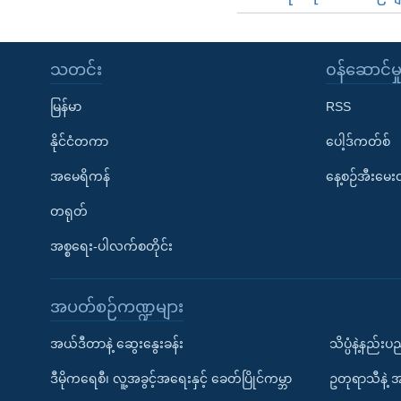
သတင်း
၀န်ဆောင်မှ
မြန်မာ
RSS
နိုင်ငံတကာ
ပေါ့ဒ်ကတ်စ်
အမေရိကန်
နေ့စဉ်အီးမေ
တရုတ်
အစ္စရေး-ပါလက်စတိုင်း
အပတ်စဉ်ကဏ္ဍများ
အယ်ဒီတာနဲ့ ဆွေးနွေးခန်း
သိပ္ပံနဲ့နည်း
ဒီမိုကရေစီ၊ လူ့အခွင့်အရေးနှင့် ခေတ်ပြိုင်ကမ္ဘာ
ဥတုရာသီနဲ့ 