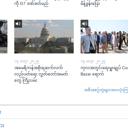
ကို G7 ဒဏ်ခတ်မည်
မိန့်ခွန်းပြော
၁၄ မတ္၊ ၂၀၂၅
၁၄ မတ္၊ ၂၀၂၅
အမေရိကန်အစိုးရဆက်လက်
ကုလအတွင်းရေးမှူးချုပ် Co
လည်ပတ်ရေး လွှတ်တော်အမတ်
Bazar ရောက်
တွေ ကြိုးပမ်း
အစီအစဉ်တွဲများအားလုံးကြည့
း
ား