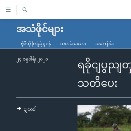
သုံး
ရ
ရှာဖွေ
လွယ်ကူ
မူလစာမျက်နှာ
အသံဖိုင်များ
ရ
စေ
မြန်မာ
လာ
ဗွီဒီယို ကြည့်ရှုရန်
သတင်းစာသား
အကြောင်း
သည့်
ဒ်
ကမ္ဘာ့သတင်းများ
Link
ဗွီဒီယို
နိုင်ငံတကာ
၂၄ ဇန္နဝါရီ၊ ၂၀၂၀
ရခိုငျပွညျတှ
များ
သတင်းလွတ်လပ်ခွင့်
အမေရိကန်
ပင်မ
ရပ်ဝန်းတခု လမ်းတခု အလွန်
တရုတ်
သတိပေး
အကြောင်းအရာ
အင်္ဂလိပ်စာလေ့လာမယ်
အစ္စရေး-ပါလက်စတိုင်း
သို့
အပတ်စဉ်ကဏ္ဍများ
အမေရိကန်သုံးအီဒီယံ
ကျော်
ကြည့်
မျှဝေပါ
ရေဒီယိုနှင့်ရုပ်သံ အချက်အလက်များ
မကြေးမုံရဲ့ အင်္ဂလိပ်စာ
ရေဒီယို
ရန်
ရေဒီယို/တီဗွီအစီအစဉ်
ရုပ်ရှင်ထဲက အင်္ဂလိပ်စာ
တီဗွီ
ပင်မ