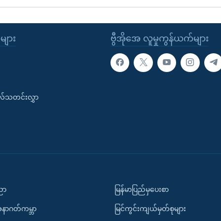
ုများ
ဗွီအိုအေ လူမှုကွန်ယက်များ
းလ်သတင်းလွှာ
ပညာ
မြန်မာပြည်မှပေးစာ
အနာဂတ်ကမ္ဘာ
မြင်ကွင်းကျယ်မှတ်စုများ