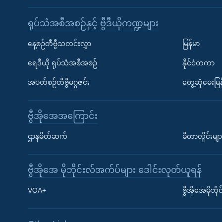
ရုပ်သံအစီအစဉ်နှင့် ဗွီဒီယိုကဏ္ဍများ
နေ့စဉ်တီဗွီသတင်းလွှာ
မြန်မာ
ရေဒီယို ရုပ်သံအစီအစဉ်
နိုင်ငံတကာ
အပတ်စဉ်တီဗွီမဂ္ဂဇင်း
တွေ့ဆုံမေးမြန
ဗွီအိုအေအကြောင်း
ဌာနမိတ်ဆက်
မီတာလှိုင်းမျာ
ဗွီအိုအေ မိုဘိုင်းလ်အက်ပ်များ ဒေါင်းလုတ်ယူရန်
Learning English
VOA+
ဗွီအိုအေမိုဘ
ဗွီအိုအေ လူမှုကွန်ယက်များ