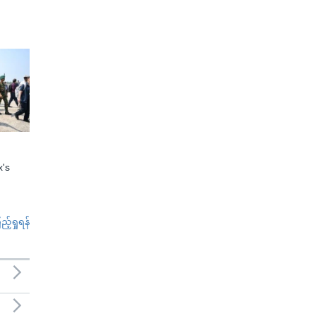
x's
်ရှုရန်