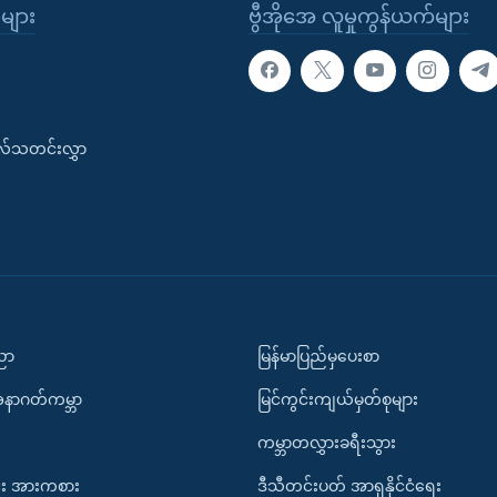
ုများ
ဗွီအိုအေ လူမှုကွန်ယက်များ
းလ်သတင်းလွှာ
ပညာ
မြန်မာပြည်မှပေးစာ
အနာဂတ်ကမ္ဘာ
မြင်ကွင်းကျယ်မှတ်စုများ
ကမ္ဘာတလွှားခရီးသွား
း အားကစား
ဒီသီတင်းပတ် အာရှနိုင်ငံရေး