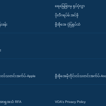
ရေမြေခြားမှ ရုပ်ပုံလွှာ
ပိုလီဂရပ်ဖ်.အင်ဖို
်းခန်း
ဗွီအိုအေ ပုံပြရုပ်သံ
း
ိုင်းလ်သတင်းအက်ပ်-Apple
ဗွီအိုအေမိုဘိုင်းလ်သတင်းအက်ပ်-An
 အာရှအသံ RFA
VOA's Privacy Policy