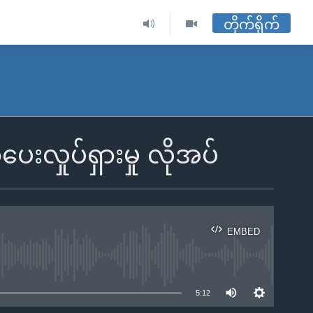
တိုက်ရိုက်
းလှုပ်ရှားမှု လိုအပ်
EMBED
ble
5:12