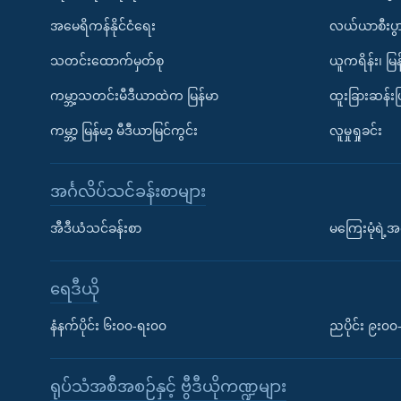
အမေရိကန်နိုင်ငံရေး
လယ်ယာစီးပွ
သတင်းထောက်မှတ်စု
ယူကရိန်း၊ မြန
ကမ္ဘာ့သတင်းမီဒီယာထဲက မြန်မာ
ထူးခြားဆန်း
ကမ္ဘာ့ မြန်မာ့ မီဒီယာမြင်ကွင်း
လူမှုရှုခင်း
အင်္ဂလိပ်သင်ခန်းစာများ
အီဒီယံသင်ခန်းစာ
မကြေးမုံရဲ့အင
ရေဒီယို
နံနက်ပိုင်း ၆း၀၀-ရး၀၀
ညပိုင်း ၉း၀
ရုပ်သံအစီအစဉ်နှင့် ဗွီဒီယိုကဏ္ဍများ