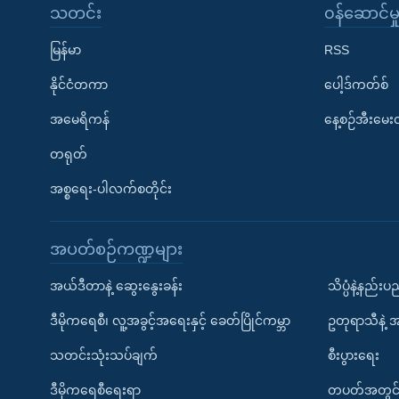
သတင်း
၀န်ဆောင်မှ
မြန်မာ
RSS
နိုင်ငံတကာ
ပေါ့ဒ်ကတ်စ်
အမေရိကန်
နေ့စဉ်အီးမေ
တရုတ်
အစ္စရေး-ပါလက်စတိုင်း
အပတ်စဉ်ကဏ္ဍများ
အယ်ဒီတာနဲ့ ဆွေးနွေးခန်း
သိပ္ပံနဲ့နည်း
ဒီမိုကရေစီ၊ လူ့အခွင့်အရေးနှင့် ခေတ်ပြိုင်ကမ္ဘာ
ဥတုရာသီနဲ့ 
သတင်းသုံးသပ်ချက်
စီးပွားရေး
ဒီမိုကရေစီရေးရာ
တပတ်အတွင်