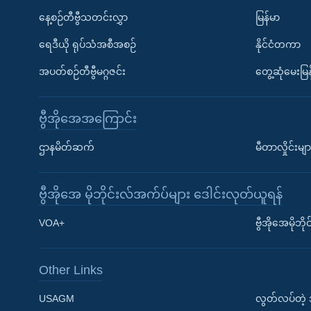
နေ့စဉ်တီဗွီသတင်းလွှာ
မြန်မာ
ရေဒီယို ရုပ်သံအစီအစဉ်
နိုင်ငံတကာ
အပတ်စဉ်တီဗွီမဂ္ဂဇင်း
တွေ့ဆုံမေးမြန
ဗွီအိုအေအကြောင်း
ဌာနမိတ်ဆက်
မီတာလှိုင်းမျာ
ဗွီအိုအေ မိုဘိုင်းလ်အက်ပ်များ ဒေါင်းလုတ်ယူရန်
Learning English
VOA+
ဗွီအိုအေမိုဘ
ဗွီအိုအေ လူမှုကွန်ယက်များ
Other Links
USAGM
လွတ်လပ်တဲ့