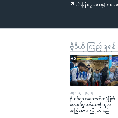
သုတပဒေသာ အင်္ဂလိပ်စာ
အ
သီးခြားခွဲထုတ်၍ နားဆင
ညွန်း
စာမျက်နှာ
သို့
ကျော်
ကြည့်
ရန်
ဗွီဒီယို ကြည့်ရှုရန်
ရှာဖွေ
ရန်
နေရာ
သို့
ကျော်
ရန်
၁၅ မတ္၊ ၂၀၂၅
ရိုဟင်ဂျာ အထောက်အပံ့ဖြတ်
တောက်မှု ဟန့်တားဖို့ ကုလ
အကြီးအကဲ ကြိုးပမ်းမည်