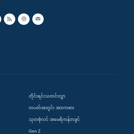
တိုင်းရင်းသတင်းလွှာ
တပတ်အတွင်း အားကစား
သုတစုံလင် အမေရိကန်တခွင်
Gen Z