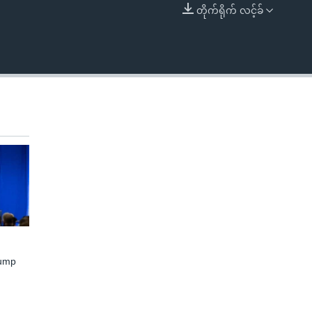
တိုက်ရိုက် လင့်ခ်
EMBED
rump