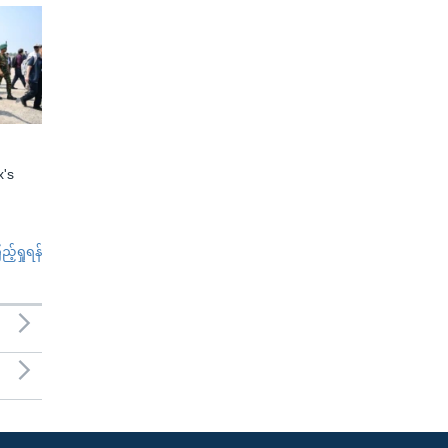
x's
်ရှုရန်