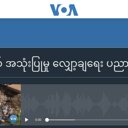
ုံးပြုမှု လျှော့ချရေး ပညာပေ
No media source currently availa
0:00