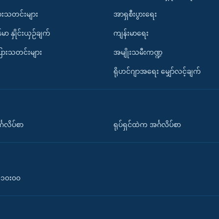
ားသတင်းများ
အာရှစီးပွားရေး
်မာ နှိုင်းယှဉ်ချက်
ကျန်းမာရေး
ပြားသတင်းများ
အမျိုးသမီးကဏ္ဍ
ရိုဟင်ဂျာအရေး မျှော်လင့်ချက်
်္ဂလိပ်စာ
ရုပ်ရှင်ထဲက အင်္ဂလိပ်စာ
၀-၁၀း၀၀