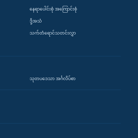
နေရာပေါင်းစုံ အကြောင်းစုံ
ဒို့အသံ
သက်တံရောင်သတင်းလွှာ
သုတပဒေသာ အင်္ဂလိပ်စာ