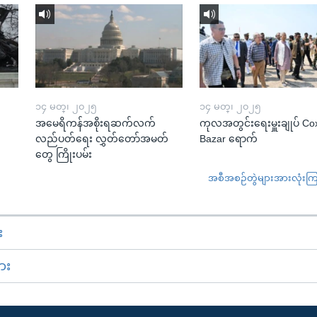
၁၄ မတ္၊ ၂၀၂၅
၁၄ မတ္၊ ၂၀၂၅
အမေရိကန်အစိုးရဆက်လက်
ကုလအတွင်းရေးမှူးချုပ် Co
လည်ပတ်ရေး လွှတ်တော်အမတ်
Bazar ရောက်
တွေ ကြိုးပမ်း
အစီအစဉ်တွဲများအားလုံးကြည့
း
ား