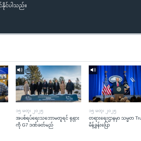
်နိုင်ပါသည်။
၁၅ မတ္၊ ၂၀၂၅
၁၅ မတ္၊ ၂၀၂၅
အပစ်ရပ်ရေးသဘောမတူရင် ရုရှား
တရားရေးဌာနမှာ သမ္မတ T
ကို G7 ဒဏ်ခတ်မည်
မိန့်ခွန်းပြော