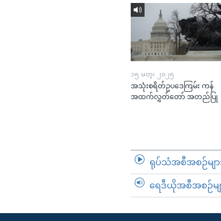
၁၅ မတ္၊ ၂၀၂၅
အသုံးစရိတ်ဥပဒေကြမ်း ကန်
အထက်လွှတ်တော် အတည်ပြု
ရုပ်သံအစီအစဉ်မျာ
ရေဒီယိုအစီအစဉ်မျ