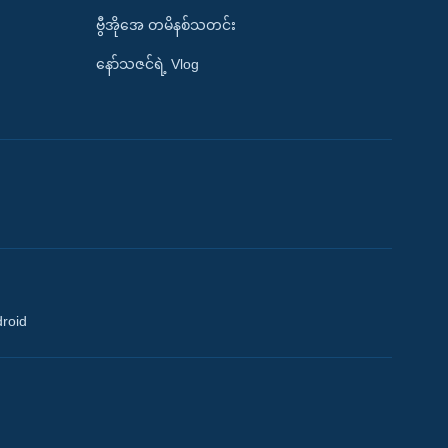
ဗွီအိုအေ တမိနစ်သတင်း
နော်သဇင်ရဲ့ Vlog
droid