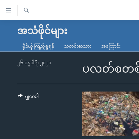
သုံး
ရ
ရှာဖွေ
လွယ်ကူ
မူလစာမျက်နှာ
အသံဖိုင်များ
ရ
စေ
မြန်မာ
လာ
ဗွီဒီယို ကြည့်ရှုရန်
သတင်းစာသား
အကြောင်း
သည့်
ဒ်
ကမ္ဘာ့သတင်းများ
Link
ဗွီဒီယို
နိုင်ငံတကာ
၂၆ ဇန္နဝါရီ၊ ၂၀၂၀
ပလတ်စတစ် အသ
များ
သတင်းလွတ်လပ်ခွင့်
အမေရိကန်
ပင်မ
ရပ်ဝန်းတခု လမ်းတခု အလွန်
တရုတ်
အကြောင်းအရာ
အင်္ဂလိပ်စာလေ့လာမယ်
အစ္စရေး-ပါလက်စတိုင်း
မျှဝေပါ
သို့
အပတ်စဉ်ကဏ္ဍများ
အမေရိကန်သုံးအီဒီယံ
ကျော်
ကြည့်
ရေဒီယိုနှင့်ရုပ်သံ အချက်အလက်များ
မကြေးမုံရဲ့ အင်္ဂလိပ်စာ
ရေဒီယို
ရန်
ရေဒီယို/တီဗွီအစီအစဉ်
ရုပ်ရှင်ထဲက အင်္ဂလိပ်စာ
တီဗွီ
ပင်မ