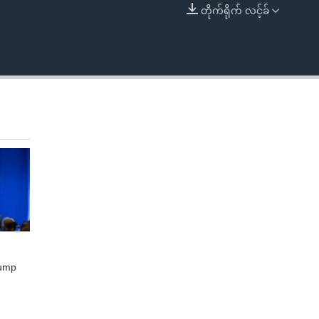
တိုက်ရိုက် လင့်ခ်
EMBED
rump