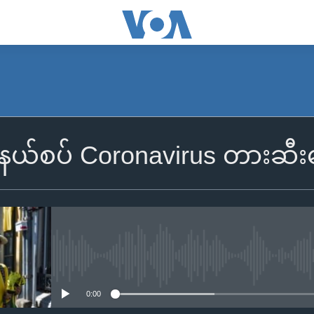
်မာနယ်စပ် Coronavirus တား
No media source currently availa
0:00