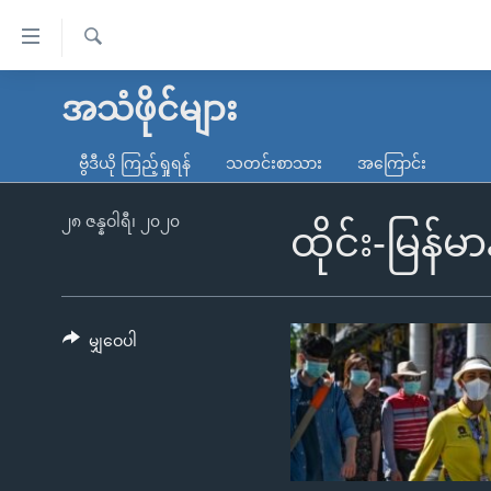
သုံး
ရ
ရှာဖွေ
လွယ်ကူ
မူလစာမျက်နှာ
အသံဖိုင်များ
ရ
စေ
မြန်မာ
လာ
ဗွီဒီယို ကြည့်ရှုရန်
သတင်းစာသား
အကြောင်း
သည့်
ဒ်
ကမ္ဘာ့သတင်းများ
Link
ဗွီဒီယို
နိုင်ငံတကာ
၂၈ ဇန္နဝါရီ၊ ၂၀၂၀
ထိုင်း-မြန
များ
သတင်းလွတ်လပ်ခွင့်
အမေရိကန်
ပင်မ
ရပ်ဝန်းတခု လမ်းတခု အလွန်
တရုတ်
အကြောင်းအရာ
အင်္ဂလိပ်စာလေ့လာမယ်
အစ္စရေး-ပါလက်စတိုင်း
မျှဝေပါ
သို့
အပတ်စဉ်ကဏ္ဍများ
အမေရိကန်သုံးအီဒီယံ
ကျော်
ကြည့်
ရေဒီယိုနှင့်ရုပ်သံ အချက်အလက်များ
မကြေးမုံရဲ့ အင်္ဂလိပ်စာ
ရေဒီယို
ရန်
ရေဒီယို/တီဗွီအစီအစဉ်
ရုပ်ရှင်ထဲက အင်္ဂလိပ်စာ
တီဗွီ
ပင်မ