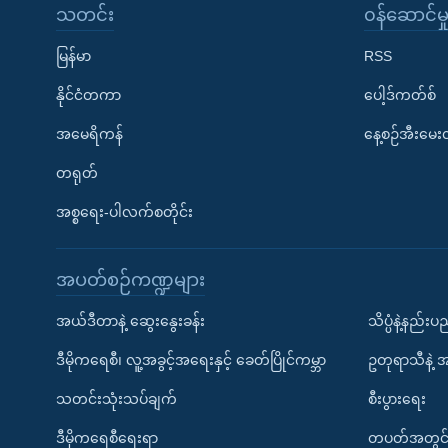
သတင်း
၀န်ဆောင်မှ
မြန်မာ
RSS
နိုင်ငံတကာ
ပေါ့ဒ်ကတ်စ်
အမေရိကန်
နေ့စဉ်အီးမေ
တရုတ်
အစ္စရေး-ပါလက်စတိုင်း
အပတ်စဉ်ကဏ္ဍများ
အယ်ဒီတာနဲ့ ဆွေးနွေးခန်း
သိပ္ပံနဲ့နည်း
ဒီမိုကရေစီ၊ လူ့အခွင့်အရေးနှင့် ခေတ်ပြိုင်ကမ္ဘာ
ဥတုရာသီနဲ့ 
သတင်းသုံးသပ်ချက်
စီးပွားရေး
ဒီမိုကရေစီရေးရာ
တပတ်အတွင်