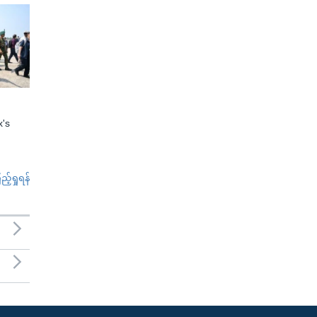
x's
်ရှုရန်