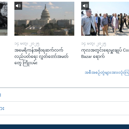
၁၄ မတ္၊ ၂၀၂၅
၁၄ မတ္၊ ၂၀၂၅
အမေရိကန်အစိုးရဆက်လက်
ကုလအတွင်းရေးမှူးချုပ် Co
လည်ပတ်ရေး လွှတ်တော်အမတ်
Bazar ရောက်
တွေ ကြိုးပမ်း
အစီအစဉ်တွဲများအားလုံးကြည့
း
ား