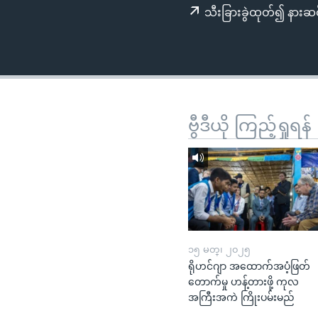
သုတပဒေသာ အင်္ဂလိပ်စာ
အ
သီးခြားခွဲထုတ်၍ နားဆင
ညွန်း
စာမျက်နှာ
သို့
ကျော်
ကြည့်
ရန်
ဗွီဒီယို ကြည့်ရှုရန်
ရှာဖွေ
ရန်
နေရာ
သို့
ကျော်
ရန်
၁၅ မတ္၊ ၂၀၂၅
ရိုဟင်ဂျာ အထောက်အပံ့ဖြတ်
တောက်မှု ဟန့်တားဖို့ ကုလ
အကြီးအကဲ ကြိုးပမ်းမည်