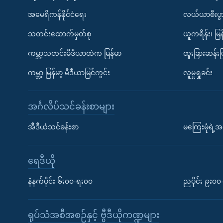
အမေရိကန်နိုင်ငံရေး
လယ်ယာစီးပွ
သတင်းထောက်မှတ်စု
ယူကရိန်း၊ မြန
ကမ္ဘာ့သတင်းမီဒီယာထဲက မြန်မာ
ထူးခြားဆန်း
ကမ္ဘာ့ မြန်မာ့ မီဒီယာမြင်ကွင်း
လူမှုရှုခင်း
အင်္ဂလိပ်သင်ခန်းစာများ
အီဒီယံသင်ခန်းစာ
မကြေးမုံရဲ့အင
ရေဒီယို
နံနက်ပိုင်း ၆း၀၀-ရး၀၀
ညပိုင်း ၉း၀
ရုပ်သံအစီအစဉ်နှင့် ဗွီဒီယိုကဏ္ဍများ