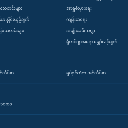
ားသတင်းများ
အာရှစီးပွားရေး
်မာ နှိုင်းယှဉ်ချက်
ကျန်းမာရေး
ပြားသတင်းများ
အမျိုးသမီးကဏ္ဍ
ရိုဟင်ဂျာအရေး မျှော်လင့်ချက်
်္ဂလိပ်စာ
ရုပ်ရှင်ထဲက အင်္ဂလိပ်စာ
၀-၁၀း၀၀