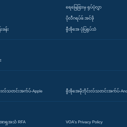
ရေမြေခြားမှ ရုပ်ပုံလွှာ
ပိုလီဂရပ်ဖ်.အင်ဖို
်းခန်း
ဗွီအိုအေ ပုံပြရုပ်သံ
း
ိုင်းလ်သတင်းအက်ပ်-Apple
ဗွီအိုအေမိုဘိုင်းလ်သတင်းအက်ပ်-An
 အာရှအသံ RFA
VOA's Privacy Policy