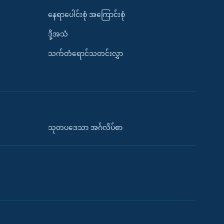
နေရာပေါင်းစုံ အကြောင်းစုံ
ဒို့အသံ
သက်တံရောင်သတင်းလွှာ
သုတပဒေသာ အင်္ဂလိပ်စာ