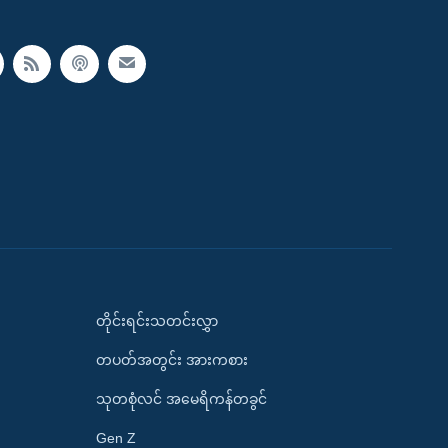
တိုင်းရင်းသတင်းလွှာ
တပတ်အတွင်း အားကစား
သုတစုံလင် အမေရိကန်တခွင်
Gen Z