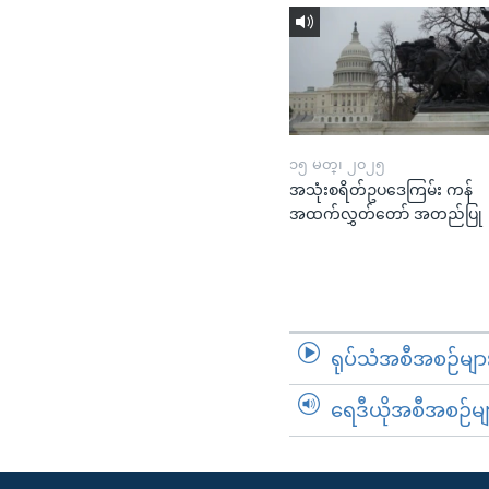
၁၅ မတ္၊ ၂၀၂၅
အသုံးစရိတ်ဥပဒေကြမ်း ကန်
အထက်လွှတ်တော် အတည်ပြု
ရုပ်သံအစီအစဉ်မျာ
ရေဒီယိုအစီအစဉ်မျ