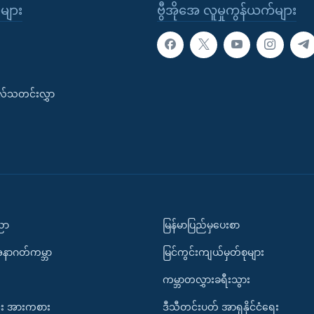
ုများ
ဗွီအိုအေ လူမှုကွန်ယက်များ
းလ်သတင်းလွှာ
ပညာ
မြန်မာပြည်မှပေးစာ
အနာဂတ်ကမ္ဘာ
မြင်ကွင်းကျယ်မှတ်စုများ
ကမ္ဘာတလွှားခရီးသွား
း အားကစား
ဒီသီတင်းပတ် အာရှနိုင်ငံရေး