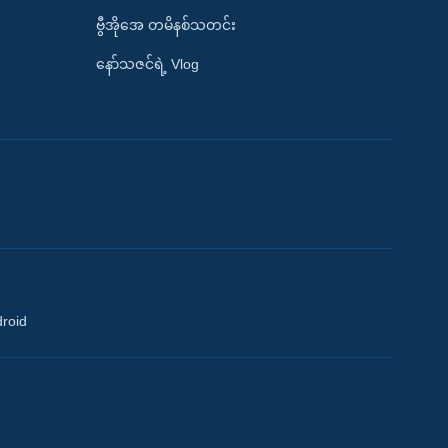
ဗွီအိုအေ တမိနစ်သတင်း
နော်သဇင်ရဲ့ Vlog
droid