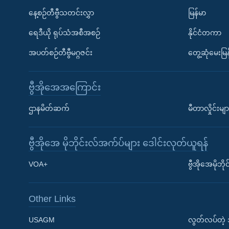
နေ့စဉ်တီဗွီသတင်းလွှာ
မြန်မာ
ရေဒီယို ရုပ်သံအစီအစဉ်
နိုင်ငံတကာ
အပတ်စဉ်တီဗွီမဂ္ဂဇင်း
တွေ့ဆုံမေးမြန
ဗွီအိုအေအကြောင်း
ဌာနမိတ်ဆက်
မီတာလှိုင်းမျာ
ဗွီအိုအေ မိုဘိုင်းလ်အက်ပ်များ ဒေါင်းလုတ်ယူရန်
Learning English
VOA+
ဗွီအိုအေမိုဘ
ဗွီအိုအေ လူမှုကွန်ယက်များ
Other Links
USAGM
လွတ်လပ်တဲ့