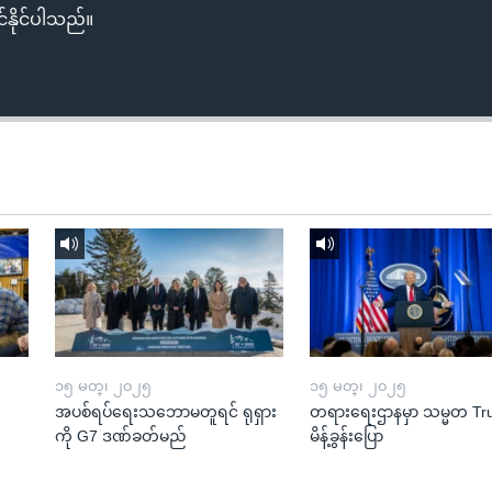
်နိုင်ပါသည်။
၁၅ မတ္၊ ၂၀၂၅
၁၅ မတ္၊ ၂၀၂၅
အပစ်ရပ်ရေးသဘောမတူရင် ရုရှား
တရားရေးဌာနမှာ သမ္မတ T
ကို G7 ဒဏ်ခတ်မည်
မိန့်ခွန်းပြော