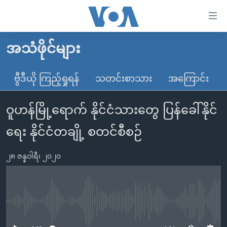
သုံး
ရ
လွယ်ကူ
အသံဖိုင်များ
မူလစာမျက်နှာ
စေ
မြန်မာ
ဗွီဒီယို ကြည့်ရှုရန်
သတင်းစာသား
အကြောင်း
သည့်
ကမ္ဘာ့သတင်းများ
Link
ဝူဟန်မြို့ရောက် နိုင်ငံသားတွေ ပြန်ခေါ်နိုင်
ဗွီဒီယို
နိုင်ငံတကာ
များ
သတင်းလွတ်လပ်ခွင့်
အမေရိကန်
ရေး နိုင်ငံတချို့ စတင်စီစဉ်
ပင်မ
ရပ်ဝန်းတခု လမ်းတခု အလွန်
တရုတ်
အကြောင်းအရာ
၂၈ ဇန္နဝါရီ၊ ၂၀၂၀
သို့
အင်္ဂလိပ်စာလေ့လာမယ်
အစ္စရေး-ပါလက်စတိုင်း
ကျော်
အပတ်စဉ်ကဏ္ဍများ
အမေရိကန်သုံးအီဒီယံ
ကြည့်
ရေဒီယိုနှင့်ရုပ်သံ အချက်အလက်များ
မကြေးမုံရဲ့ အင်္ဂလိပ်စာ
ရေဒီယို
ရန်
No media source currently available
ပင်မ
ရေဒီယို/တီဗွီအစီအစဉ်
ရုပ်ရှင်ထဲက အင်္ဂလိပ်စာ
တီဗွီ