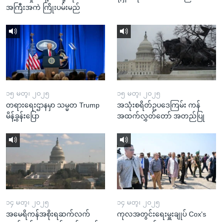
အကြီးအကဲ ကြိုးပမ်းမည်
၁၅ မတ္၊ ၂၀၂၅
၁၅ မတ္၊ ၂၀၂၅
တရားရေးဌာနမှာ သမ္မတ Trump
အသုံးစရိတ်ဥပဒေကြမ်း ကန်
မိန့်ခွန်းပြော
အထက်လွှတ်တော် အတည်ပြု
၁၄ မတ္၊ ၂၀၂၅
၁၄ မတ္၊ ၂၀၂၅
အမေရိကန်အစိုးရဆက်လက်
ကုလအတွင်းရေးမှူးချုပ် Cox's