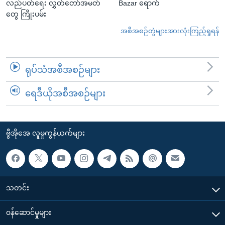
လည်ပတ်ရေး လွှတ်တော်အမတ်
Bazar ရောက်
တွေ ကြိုးပမ်း
အစီအစဉ်တွဲများအားလုံးကြည့်ရှုရန်
ရုပ်သံအစီအစဉ်များ
ရေဒီယိုအစီအစဉ်များ
ဗွီအိုအေ လူမှုကွန်ယက်များ
သတင်း
၀န်ဆောင်မှုများ