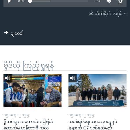
အ
0:00
1:34
သုတပဒေသာ အင်္ဂလိပ်စာ
ညွန်း
Learning English
တိုက်ရိုက် လင့်ခ်
စာမျက်နှာ
သို့
ဗွီအိုအေ လူမှုကွန်ယက်များ
ကျော်
မျှဝေပါ
ကြည့်
ရန်
ဘာသာစကားများ
ရှာဖွေ
ဗွီဒီယို ကြည့်ရှုရန်
ရန်
နေရာ
သို့
ကျော်
ရန်
၁၅ မတ္၊ ၂၀၂၅
၁၅ မတ္၊ ၂၀၂၅
ရိုဟင်ဂျာ အထောက်အပံ့ဖြတ်
အပစ်ရပ်ရေးသဘောမတူရင်
တောက်မှု ဟန့်တားဖို့ ကုလ
ရုရှားကို G7 ဒဏ်ခတ်မည်