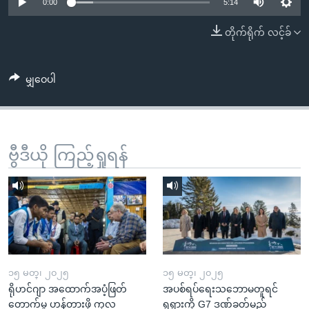
အ
0:00
5:14
သုတပဒေသာ အင်္ဂလိပ်စာ
ညွန်း
Learning English
တိုက်ရိုက် လင့်ခ်
စာမျက်နှာ
သို့
ဗွီအိုအေ လူမှုကွန်ယက်များ
ကျော်
မျှဝေပါ
ကြည့်
ရန်
ဘာသာစကားများ
ရှာဖွေ
ဗွီဒီယို ကြည့်ရှုရန်
ရန်
နေရာ
သို့
ကျော်
ရန်
၁၅ မတ္၊ ၂၀၂၅
၁၅ မတ္၊ ၂၀၂၅
ရိုဟင်ဂျာ အထောက်အပံ့ဖြတ်
အပစ်ရပ်ရေးသဘောမတူရင်
တောက်မှု ဟန့်တားဖို့ ကုလ
ရုရှားကို G7 ဒဏ်ခတ်မည်