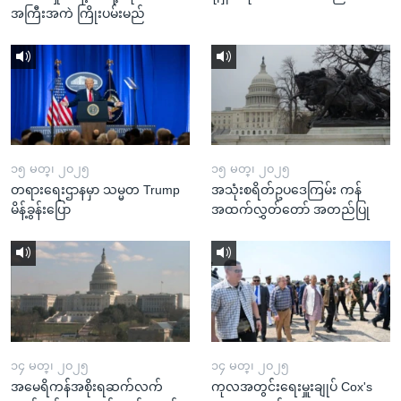
အကြီးအကဲ ကြိုးပမ်းမည်
၁၅ မတ္၊ ၂၀၂၅
၁၅ မတ္၊ ၂၀၂၅
တရားရေးဌာနမှာ သမ္မတ Trump
အသုံးစရိတ်ဥပဒေကြမ်း ကန်
မိန့်ခွန်းပြော
အထက်လွှတ်တော် အတည်ပြု
၁၄ မတ္၊ ၂၀၂၅
၁၄ မတ္၊ ၂၀၂၅
အမေရိကန်အစိုးရဆက်လက်
ကုလအတွင်းရေးမှူးချုပ် Cox's