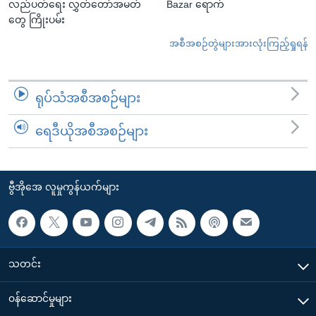
လည်ပတ်ရေး လွှတ်တော်အမတ်
Bazar ရောက်
တွေ ကြိုးပမ်း
အစီအစဉ်တွဲများအားလုံးကြည့်ရှုရန်
ရုပ်သံအစီအစဉ်များ
ရေဒီယိုအစီအစဉ်များ
ဗွီအိုအေ လူမှုကွန်ယက်များ
သတင်း
၀န်ဆောင်မှုများ