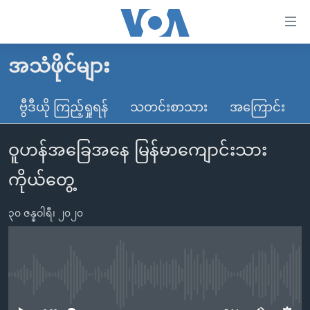
သုံး
ရ
လွယ်ကူ
အသံဖိုင်များ
မူလစာမျက်နှာ
စေ
မြန်မာ
ဗွီဒီယို ကြည့်ရှုရန်
သတင်းစာသား
အကြောင်း
သည့်
ကမ္ဘာ့သတင်းများ
Link
ဝူဟန်အခြေအနေ မြန်မာကျောင်းသား
ဗွီဒီယို
နိုင်ငံတကာ
များ
သတင်းလွတ်လပ်ခွင့်
အမေရိကန်
ကိုယ်တွေ့
ပင်မ
ရပ်ဝန်းတခု လမ်းတခု အလွန်
တရုတ်
အကြောင်းအရာ
၃၀ ဇန္နဝါရီ၊ ၂၀၂၀
သို့
အင်္ဂလိပ်စာလေ့လာမယ်
အစ္စရေး-ပါလက်စတိုင်း
ကျော်
အပတ်စဉ်ကဏ္ဍများ
အမေရိကန်သုံးအီဒီယံ
ကြည့်
ရေဒီယိုနှင့်ရုပ်သံ အချက်အလက်များ
မကြေးမုံရဲ့ အင်္ဂလိပ်စာ
ရေဒီယို
ရန်
No media source currently available
ပင်မ
ရေဒီယို/တီဗွီအစီအစဉ်
ရုပ်ရှင်ထဲက အင်္ဂလိပ်စာ
တီဗွီ