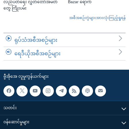
လည်ပတ်ရေး လွှတ်တော်အမတ်
Bazar ရောက်
တွေ ကြိုးပမ်း
အစီအစဉ်တွဲများအားလုံးကြည့်ရှုရန်
ရုပ်သံအစီအစဉ်များ
ရေဒီယိုအစီအစဉ်များ
ဗွီအိုအေ လူမှုကွန်ယက်များ
သတင်း
၀န်ဆောင်မှုများ