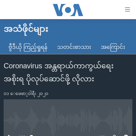
သုံး
ရ
လွယ်ကူ
အသံဖိုင်များ
မူလစာမျက်နှာ
စေ
မြန်မာ
ဗွီဒီယို ကြည့်ရှုရန်
သတင်းစာသား
အကြောင်း
သည့်
ကမ္ဘာ့သတင်းများ
Link
Coronavirus အန္တရာယ်ကာကွယ်ရေး
ဗွီဒီယို
နိုင်ငံတကာ
များ
သတင်းလွတ်လပ်ခွင့်
အမေရိကန်
အစိုးရ ပိုလုပ်ဆောင်ဖို့ လိုလား
ပင်မ
ရပ်ဝန်းတခု လမ်းတခု အလွန်
တရုတ်
အကြောင်းအရာ
၀၁ ေဖေဖာ္၀ါရီ၊ ၂၀၂၀
သို့
အင်္ဂလိပ်စာလေ့လာမယ်
အစ္စရေး-ပါလက်စတိုင်း
ကျော်
အပတ်စဉ်ကဏ္ဍများ
အမေရိကန်သုံးအီဒီယံ
ကြည့်
ရေဒီယိုနှင့်ရုပ်သံ အချက်အလက်များ
မကြေးမုံရဲ့ အင်္ဂလိပ်စာ
ရေဒီယို
ရန်
No media source currently available
ပင်မ
ရေဒီယို/တီဗွီအစီအစဉ်
ရုပ်ရှင်ထဲက အင်္ဂလိပ်စာ
တီဗွီ