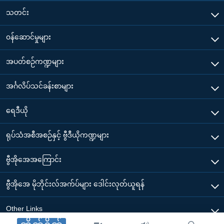
သတင်း
၀န်ဆောင်မှုများ
အပတ်စဉ်ကဏ္ဍများ
အင်္ဂလိပ်သင်ခန်းစာများ
ရေဒီယို
ရုပ်သံအစီအစဉ်နှင့် ဗွီဒီယိုကဏ္ဍများ
ဗွီအိုအေအကြောင်း
ဗွီအိုအေ မိုဘိုင်းလ်အက်ပ်များ ဒေါင်းလုတ်ယူရန်
Other Links