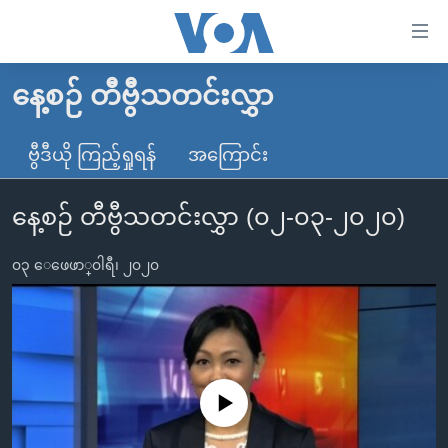
သုံး
ရ
လွယ်ကူ
နေ့စဉ် တီဗွီသတင်းလွှာ
မူလစာမျက်နှာ
စေ
မြန်မာ
ဗွီဒီယို ကြည့်ရှုရန်
အကြောင်း
သည့်
ကမ္ဘာ့သတင်းများ
Link
နေ့စဉ် တီဗွီသတင်းလွှာ (၀၂-၀၃-၂၀၂၀)
ဗွီဒီယို
နိုင်ငံတကာ
များ
သတင်းလွတ်လပ်ခွင့်
အမေရိကန်
ပင်မ
၀၃ ေဖေဖာ္၀ါရီ၊ ၂၀၂၀
ရပ်ဝန်းတခု လမ်းတခု အလွန်
တရုတ်
အကြောင်းအရာ
သို့
အင်္ဂလိပ်စာလေ့လာမယ်
အစ္စရေး-ပါလက်စတိုင်း
ကျော်
အပတ်စဉ်ကဏ္ဍများ
အမေရိကန်သုံးအီဒီယံ
ကြည့်
ရေဒီယိုနှင့်ရုပ်သံ အချက်အလက်များ
မကြေးမုံရဲ့ အင်္ဂလိပ်စာ
ရေဒီယို
ရန်
No media source currently available
ပင်မ
ရေဒီယို/တီဗွီအစီအစဉ်
ရုပ်ရှင်ထဲက အင်္ဂလိပ်စာ
တီဗွီ