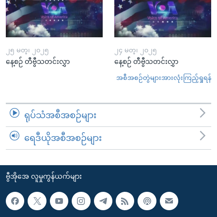
၂၅ မတ္၊ ၂၀၂၅
၂၄ မတ္၊ ၂၀၂၅
နေ့စဉ် တီဗွီသတင်းလွှာ
နေ့စဉ် တီဗွီသတင်းလွှာ
အစီအစဉ်တွဲများအားလုံးကြည့်ရှုရန်
ရုပ်သံအစီအစဉ်များ
ရေဒီယိုအစီအစဉ်များ
ဗွီအိုအေ လူမှုကွန်ယက်များ