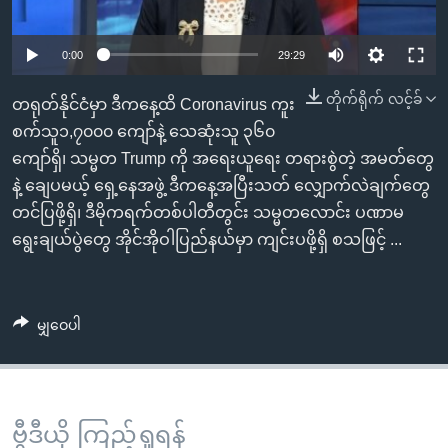
အ
သုတပဒေသာ အင်္ဂလိပ်စာ
ညွန်း
Learning English
0:00
29:29
စာမျက်နှာ
သို့
ဗွီအိုအေ လူမှုကွန်ယက်များ
တိုက်ရိုက် လင့်ခ်
တရုတ်နိုင်ငံမှာ ဒီကနေ့ထိ Coronavirus ကူး
ကျော်
စက်သူ၁,၇၀၀၀ ကျော်နဲ့ သေဆုံးသူ ၃၆၀
ကြည့်
ကျော်ရှိ၊ သမ္မတ Trump ကို အရေးယူရေး တရားစွဲတဲ့ အမတ်တွေ
ရန်
ဘာသာစကားများ
နဲ့ ချေပမယ့် ရှေ့နေအဖွဲ့ ဒီကနေ့အပြီးသတ် လျှောက်လဲချက်တွေ
ရှာဖွေ
တင်ပြဖို့ရှိ၊ ဒီမိုကရက်တစ်ပါတီတွင်း သမ္မတလောင်း ပဏာမ
ရန်
ရွေးချယ်ပွဲတွေ အိုင်အိုဝါပြည်နယ်မှာ ကျင်းပဖို့ရှိ စသဖြင့် ...
နေရာ
သို့
ကျော်
မျှဝေပါ
ရန်
ဗွီဒီယို ကြည့်ရှုရန်