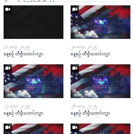
၃၁ မတ္၊ ၂၀၂၅
၂၈ မတ္၊ ၂၀၂၅
နေ့စဉ် တီဗွီသတင်းလွှာ
နေ့စဉ် တီဗွီသတင်းလွှာ
၂၇ မတ္၊ ၂၀၂၅
၂၆ မတ္၊ ၂၀၂၅
နေ့စဉ် တီဗွီသတင်းလွှာ
နေ့စဉ် တီဗွီသတင်းလွှာ