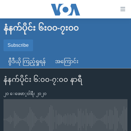
သုံး
ရ
လွယ်ကူ
နံနက်ပိုင်း ၆း၀၀-၇း၀၀
မူလစာမျက်နှာ
စေ
မြန်မာ
Subscribe
သည့်
SUBSCRIBE
ကမ္ဘာ့သတင်းများ
Link
ဗွီဒီယို ကြည့်ရှုရန်
အကြောင်း
ဗွီဒီယို
နိုင်ငံတကာ
များ
Spotify
သတင်းလွတ်လပ်ခွင့်
အမေရိကန်
ပင်မ
နံနက်ပိုင်း ၆:၀၀-၇:၀၀ နာရီ
ရပ်ဝန်းတခု လမ်းတခု အလွန်
တရုတ်
အကြောင်းအရာ
ရယူရန်
သို့
၂၀ ေဖေဖာ္၀ါရီ၊ ၂၀၂၀
အင်္ဂလိပ်စာလေ့လာမယ်
အစ္စရေး-ပါလက်စတိုင်း
ကျော်
အပတ်စဉ်ကဏ္ဍများ
အမေရိကန်သုံးအီဒီယံ
ကြည့်
ရေဒီယိုနှင့်ရုပ်သံ အချက်အလက်များ
မကြေးမုံရဲ့ အင်္ဂလိပ်စာ
ရေဒီယို
ရန်
No media source currently available
ပင်မ
ရေဒီယို/တီဗွီအစီအစဉ်
ရုပ်ရှင်ထဲက အင်္ဂလိပ်စာ
တီဗွီ