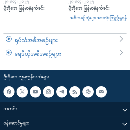
၂၈ မတ္၊ ၂၀၂၅
၂၇ မတ္၊ ၂၀၂၅
ဗွီအိုအေ မြန်မာနံနက်ခင်း
ဗွီအိုအေ မြန်မာနံနက်ခင်း
အစီအစဉ်တွဲများအားလုံးကြည့်ရှုရန်
ရုပ်သံအစီအစဉ်များ
ရေဒီယိုအစီအစဉ်များ
ဗွီအိုအေ လူမှုကွန်ယက်များ
သတင်း
၀န်ဆောင်မှုများ