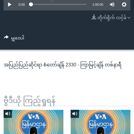
အ
0:00
1:00:00
သုတပဒေသာ အင်္ဂလိပ်စာ
ညွန်း
Learning English
တိုက်ရိုက် လင့်ခ်
စာမျက်နှာ
သို့
ဗွီအိုအေ လူမှုကွန်ယက်များ
ကျော်
မျှဝေပါ
ကြည့်
ရန်
ဘာသာစကားများ
ရှာဖွေ
အပြည်ပြည်ဆိုင်ရာ စံတော်ချိန် 2330 - ကြာမြင့်ချိန် တစ်နာရီ
ရန်
နေရာ
သို့
ကျော်
ရန်
ဗွီဒီယို ကြည့်ရှုရန်