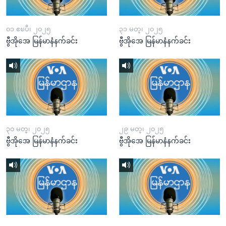
၀၁ ဧၿပီ၊ ၂၀၂၅
၃၁ မတ္၊ ၂၀၂၅
ဗွီအိုအေ မြန်မာနံနက်ခင်း
ဗွီအိုအေ မြန်မာနံနက်ခင်း
၃၀ မတ္၊ ၂၀၂၅
၂၉ မတ္၊ ၂၀၂၅
ဗွီအိုအေ မြန်မာနံနက်ခင်း
ဗွီအိုအေ မြန်မာနံနက်ခင်း