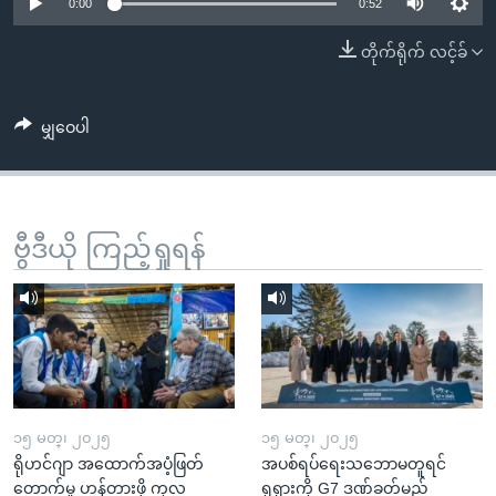
အ
0:00
0:52
သုတပဒေသာ အင်္ဂလိပ်စာ
ညွန်း
Learning English
တိုက်ရိုက် လင့်ခ်
စာမျက်နှာ
သို့
ဗွီအိုအေ လူမှုကွန်ယက်များ
ကျော်
မျှဝေပါ
ကြည့်
ရန်
ဘာသာစကားများ
ရှာဖွေ
ဗွီဒီယို ကြည့်ရှုရန်
ရန်
နေရာ
သို့
ကျော်
ရန်
၁၅ မတ္၊ ၂၀၂၅
၁၅ မတ္၊ ၂၀၂၅
ရိုဟင်ဂျာ အထောက်အပံ့ဖြတ်
အပစ်ရပ်ရေးသဘောမတူရင်
တောက်မှု ဟန့်တားဖို့ ကုလ
ရုရှားကို G7 ဒဏ်ခတ်မည်