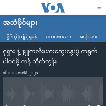
သုံး
ရ
လွယ်ကူ
အသံဖိုင်များ
မူလစာမျက်နှာ
စေ
မြန်မာ
ဗွီဒီယို ကြည့်ရှုရန်
သတင်းစာသား
အကြောင်း
သည့်
ကမ္ဘာ့သတင်းများ
Link
ရုရှား နဲ့ နျူကလီးယားဆွေးနွေးပွဲ တရုတ်
ဗွီဒီယို
နိုင်ငံတကာ
များ
သတင်းလွတ်လပ်ခွင့်
အမေရိကန်
ပါဝင်ဖို့ ကန် တိုက်တွန်း
ပင်မ
ရပ်ဝန်းတခု လမ်းတခု အလွန်
တရုတ်
အကြောင်းအရာ
၀၆ ေဖေဖာ္၀ါရီ၊ ၂၀၂၀
သို့
အင်္ဂလိပ်စာလေ့လာမယ်
အစ္စရေး-ပါလက်စတိုင်း
ကျော်
အပတ်စဉ်ကဏ္ဍများ
အမေရိကန်သုံးအီဒီယံ
ကြည့်
ရေဒီယိုနှင့်ရုပ်သံ အချက်အလက်များ
မကြေးမုံရဲ့ အင်္ဂလိပ်စာ
ရေဒီယို
ရန်
No media source currently available
ပင်မ
ရေဒီယို/တီဗွီအစီအစဉ်
ရုပ်ရှင်ထဲက အင်္ဂလိပ်စာ
တီဗွီ