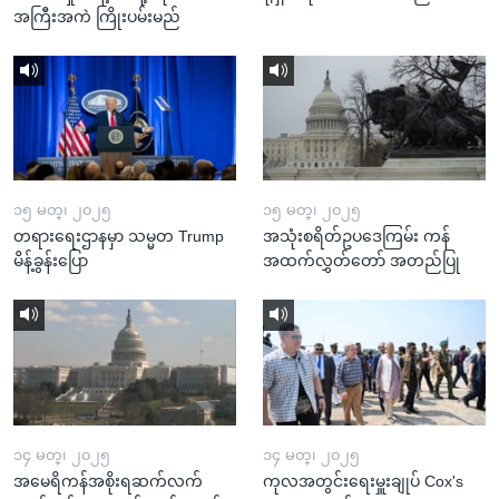
အကြီးအကဲ ကြိုးပမ်းမည်
၁၅ မတ္၊ ၂၀၂၅
၁၅ မတ္၊ ၂၀၂၅
တရားရေးဌာနမှာ သမ္မတ Trump
အသုံးစရိတ်ဥပဒေကြမ်း ကန်
မိန့်ခွန်းပြော
အထက်လွှတ်တော် အတည်ပြု
၁၄ မတ္၊ ၂၀၂၅
၁၄ မတ္၊ ၂၀၂၅
အမေရိကန်အစိုးရဆက်လက်
ကုလအတွင်းရေးမှူးချုပ် Cox's