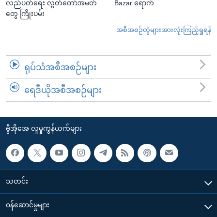
လည်ပတ်ရေး လွှတ်တော်အမတ်
Bazar ရောက်
တွေ ကြိုးပမ်း
အစီအစဉ်တွဲများအားလုံးကြည့်ရှုရန်
ရုပ်သံအစီအစဉ်များ
ရေဒီယိုအစီအစဉ်များ
ဗွီအိုအေ လူမှုကွန်ယက်များ
သတင်း
၀န်ဆောင်မှုများ