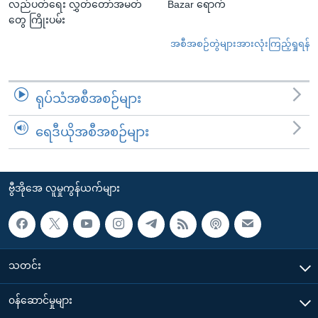
လည်ပတ်ရေး လွှတ်တော်အမတ်
Bazar ရောက်
တွေ ကြိုးပမ်း
အစီအစဉ်တွဲများအားလုံးကြည့်ရှုရန်
ရုပ်သံအစီအစဉ်များ
ရေဒီယိုအစီအစဉ်များ
ဗွီအိုအေ လူမှုကွန်ယက်များ
သတင်း
၀န်ဆောင်မှုများ