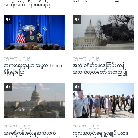
အကြီးအကဲ ကြိုးပမ်းမည်
၁၅ မတ္၊ ၂၀၂၅
၁၅ မတ္၊ ၂၀၂၅
တရားရေးဌာနမှာ သမ္မတ Trump
အသုံးစရိတ်ဥပဒေကြမ်း ကန်
မိန့်ခွန်းပြော
အထက်လွှတ်တော် အတည်ပြု
၁၄ မတ္၊ ၂၀၂၅
၁၄ မတ္၊ ၂၀၂၅
အမေရိကန်အစိုးရဆက်လက်
ကုလအတွင်းရေးမှူးချုပ် Cox's