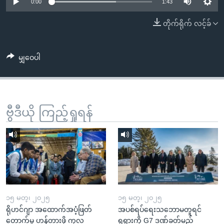
အ
0:00
1:43
သုတပဒေသာ အင်္ဂလိပ်စာ
ညွန်း
Learning English
တိုက်ရိုက် လင့်ခ်
စာမျက်နှာ
သို့
ဗွီအိုအေ လူမှုကွန်ယက်များ
ကျော်
မျှဝေပါ
ကြည့်
ရန်
ဘာသာစကားများ
ရှာဖွေ
ဗွီဒီယို ကြည့်ရှုရန်
ရန်
နေရာ
သို့
ကျော်
ရန်
၁၅ မတ္၊ ၂၀၂၅
၁၅ မတ္၊ ၂၀၂၅
ရိုဟင်ဂျာ အထောက်အပံ့ဖြတ်
အပစ်ရပ်ရေးသဘောမတူရင်
တောက်မှု ဟန့်တားဖို့ ကုလ
ရုရှားကို G7 ဒဏ်ခတ်မည်