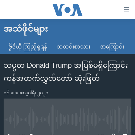
သုံး
ရ
လွယ်ကူ
အသံဖိုင်များ
မူလစာမျက်နှာ
စေ
မြန်မာ
ဗွီဒီယို ကြည့်ရှုရန်
သတင်းစာသား
အကြောင်း
သည့်
ကမ္ဘာ့သတင်းများ
Link
သမ္မတ Donald Trump အပြစ်မရှိကြောင်း
ဗွီဒီယို
နိုင်ငံတကာ
များ
သတင်းလွတ်လပ်ခွင့်
အမေရိကန်
ကန်အထက်လွှတ်တော် ဆုံးဖြတ်
ပင်မ
ရပ်ဝန်းတခု လမ်းတခု အလွန်
တရုတ်
အကြောင်းအရာ
၀၆ ေဖေဖာ္၀ါရီ၊ ၂၀၂၀
သို့
အင်္ဂလိပ်စာလေ့လာမယ်
အစ္စရေး-ပါလက်စတိုင်း
ကျော်
အပတ်စဉ်ကဏ္ဍများ
အမေရိကန်သုံးအီဒီယံ
ကြည့်
ရေဒီယိုနှင့်ရုပ်သံ အချက်အလက်များ
မကြေးမုံရဲ့ အင်္ဂလိပ်စာ
ရေဒီယို
ရန်
No media source currently available
ပင်မ
ရေဒီယို/တီဗွီအစီအစဉ်
ရုပ်ရှင်ထဲက အင်္ဂလိပ်စာ
တီဗွီ