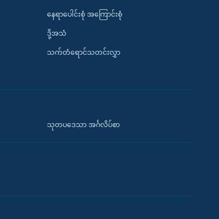
နေရာပေါင်းစုံ အကြောင်းစုံ
ဒို့အသံ
သက်တံရောင်သတင်းလွှာ
သုတပဒေသာ အင်္ဂလိပ်စာ