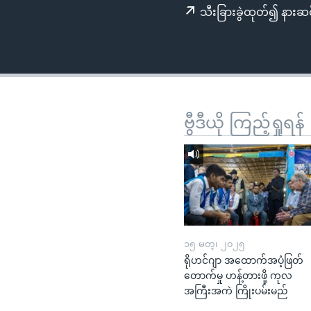
သုတပဒေသာ အင်္ဂလိပ်စာ
အ
သီးခြားခွဲထုတ်၍ နားဆင
ညွန်း
စာမျက်နှာ
သို့
ကျော်
ကြည့်
ရန်
ဗွီဒီယို ကြည့်ရှုရန်
ရှာဖွေ
ရန်
နေရာ
သို့
ကျော်
ရန်
၁၅ မတ္၊ ၂၀၂၅
ရိုဟင်ဂျာ အထောက်အပံ့ဖြတ်
တောက်မှု ဟန့်တားဖို့ ကုလ
အကြီးအကဲ ကြိုးပမ်းမည်