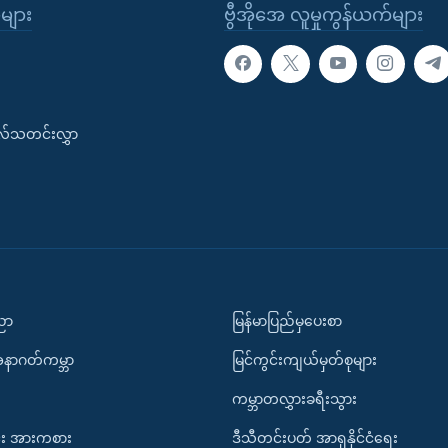
ုများ
ဗွီအိုအေ လူမှုကွန်ယက်များ
းလ်သတင်းလွှာ
ပညာ
မြန်မာပြည်မှပေးစာ
အနာဂတ်ကမ္ဘာ
မြင်ကွင်းကျယ်မှတ်စုများ
ကမ္ဘာတလွှားခရီးသွား
း အားကစား
ဒီသီတင်းပတ် အာရှနိုင်ငံရေး