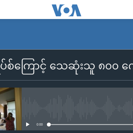
်းရပ်စ်ကြောင့် သေဆုံးသူ ၈၀၀ ကျ
No media source currently availa
0:00