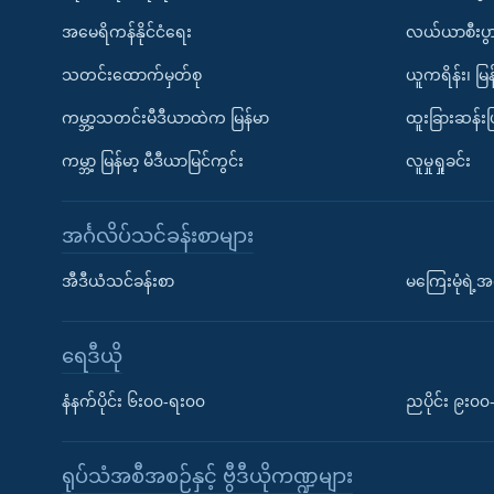
အမေရိကန်နိုင်ငံရေး
လယ်ယာစီးပွ
သတင်းထောက်မှတ်စု
ယူကရိန်း၊ မြန
ကမ္ဘာ့သတင်းမီဒီယာထဲက မြန်မာ
ထူးခြားဆန်း
ကမ္ဘာ့ မြန်မာ့ မီဒီယာမြင်ကွင်း
လူမှုရှုခင်း
အင်္ဂလိပ်သင်ခန်းစာများ
အီဒီယံသင်ခန်းစာ
မကြေးမုံရဲ့အင
ရေဒီယို
နံနက်ပိုင်း ၆း၀၀-ရး၀၀
ညပိုင်း ၉း၀
ရုပ်သံအစီအစဉ်နှင့် ဗွီဒီယိုကဏ္ဍများ