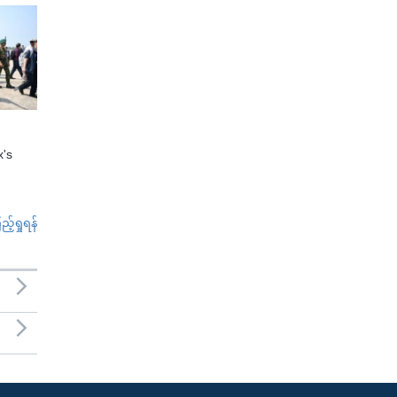
x's
်ရှုရန်