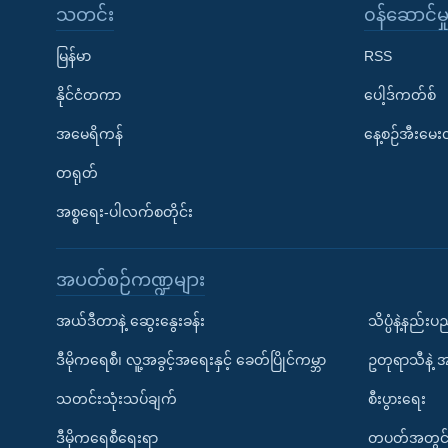
သတင်း
၀န်ဆောင်မှ
မြန်မာ
RSS
နိုင်ငံတကာ
ပေါ့ဒ်ကတ်စ်
အမေရိကန်
နေ့စဉ်အီးမေ
တရုတ်
အစ္စရေး-ပါလက်စတိုင်း
အပတ်စဉ်ကဏ္ဍများ
အယ်ဒီတာနဲ့ ဆွေးနွေးခန်း
သိပ္ပံနဲ့နည်း
ဒီမိုကရေစီ၊ လူ့အခွင့်အရေးနှင့် ခေတ်ပြိုင်ကမ္ဘာ
ဥတုရာသီနဲ့ 
သတင်းသုံးသပ်ချက်
စီးပွားရေး
ဒီမိုကရေစီရေးရာ
တပတ်အတွင်