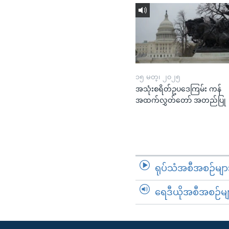
၁၅ မတ္၊ ၂၀၂၅
အသုံးစရိတ်ဥပဒေကြမ်း ကန်
အထက်လွှတ်တော် အတည်ပြု
ရုပ်သံအစီအစဉ်မျာ
ရေဒီယိုအစီအစဉ်မျ