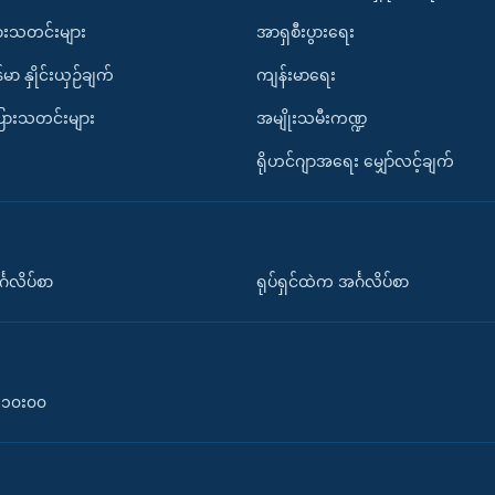
ားသတင်းများ
အာရှစီးပွားရေး
်မာ နှိုင်းယှဉ်ချက်
ကျန်းမာရေး
ပြားသတင်းများ
အမျိုးသမီးကဏ္ဍ
ရိုဟင်ဂျာအရေး မျှော်လင့်ချက်
်္ဂလိပ်စာ
ရုပ်ရှင်ထဲက အင်္ဂလိပ်စာ
၀-၁၀း၀၀