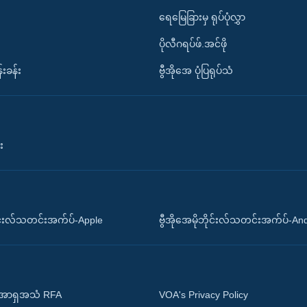
ရေမြေခြားမှ ရုပ်ပုံလွှာ
ပိုလီဂရပ်ဖ်.အင်ဖို
်းခန်း
ဗွီအိုအေ ပုံပြရုပ်သံ
း
ိုင်းလ်သတင်းအက်ပ်-Apple
ဗွီအိုအေမိုဘိုင်းလ်သတင်းအက်ပ်-An
 အာရှအသံ RFA
VOA's Privacy Policy