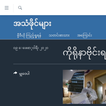
သုံး
ရ
ရှာဖွေ
လွယ်ကူ
မူလစာမျက်နှာ
အသံဖိုင်များ
ရ
စေ
မြန်မာ
လာ
ဗွီဒီယို ကြည့်ရှုရန်
သတင်းစာသား
အကြောင်း
သည့်
ဒ်
ကမ္ဘာ့သတင်းများ
Link
ဗွီဒီယို
နိုင်ငံတကာ
၀၉ ေဖေဖာ္၀ါရီ၊ ၂၀၂၀
ကိုရိုနာဗိုင
များ
သတင်းလွတ်လပ်ခွင့်
အမေရိကန်
ပင်မ
ရပ်ဝန်းတခု လမ်းတခု အလွန်
တရုတ်
အကြောင်းအရာ
အင်္ဂလိပ်စာလေ့လာမယ်
အစ္စရေး-ပါလက်စတိုင်း
မျှဝေပါ
သို့
အပတ်စဉ်ကဏ္ဍများ
အမေရိကန်သုံးအီဒီယံ
ကျော်
ကြည့်
ရေဒီယိုနှင့်ရုပ်သံ အချက်အလက်များ
မကြေးမုံရဲ့ အင်္ဂလိပ်စာ
ရေဒီယို
ရန်
ရေဒီယို/တီဗွီအစီအစဉ်
ရုပ်ရှင်ထဲက အင်္ဂလိပ်စာ
တီဗွီ
ပင်မ