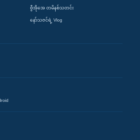
ဗွီအိုအေ တမိနစ်သတင်း
နော်သဇင်ရဲ့ Vlog
droid