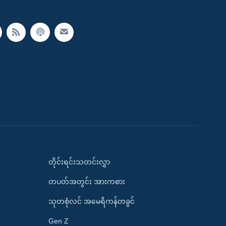
တိုင်းရင်းသတင်းလွှာ
တပတ်အတွင်း အားကစား
သုတစုံလင် အမေရိကန်တခွင်
Gen Z