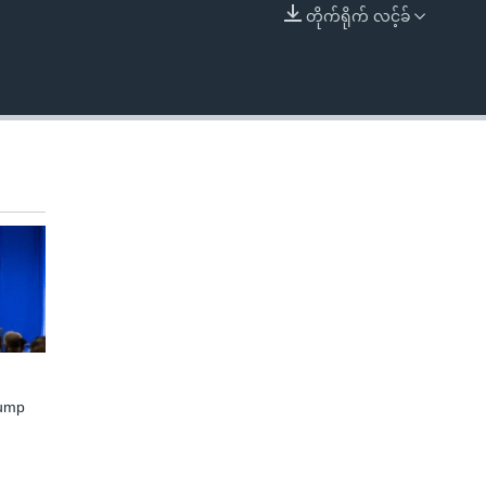
တိုက်ရိုက် လင့်ခ်
EMBED
rump