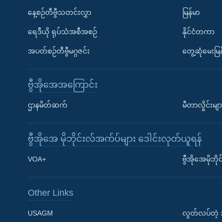
နေ့စဉ်တီဗွီသတင်းလွှာ
မြန်မာ
ရေဒီယို ရုပ်သံအစီအစဉ်
နိုင်ငံတကာ
အပတ်စဉ်တီဗွီမဂ္ဂဇင်း
တွေ့ဆုံမေးမြန
ဗွီအိုအေအကြောင်း
ဌာနမိတ်ဆက်
မီတာလှိုင်းမျာ
ဗွီအိုအေ မိုဘိုင်းလ်အက်ပ်များ ဒေါင်းလုတ်ယူရန်
Learning English
VOA+
ဗွီအိုအေမိုဘ
ဗွီအိုအေ လူမှုကွန်ယက်များ
Other Links
USAGM
လွတ်လပ်တဲ့