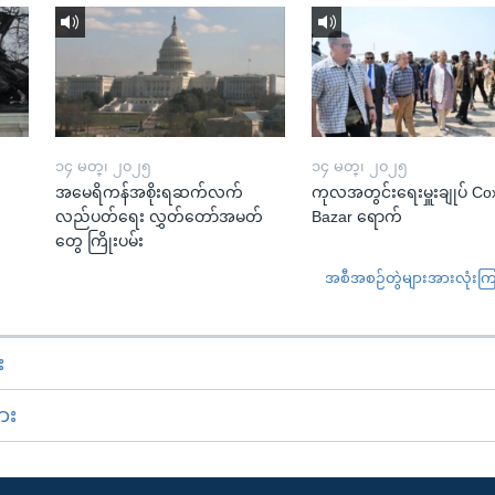
၁၄ မတ္၊ ၂၀၂၅
၁၄ မတ္၊ ၂၀၂၅
အမေရိကန်အစိုးရဆက်လက်
ကုလအတွင်းရေးမှူးချုပ် Co
လည်ပတ်ရေး လွှတ်တော်အမတ်
Bazar ရောက်
တွေ ကြိုးပမ်း
အစီအစဉ်တွဲများအားလုံးကြည့
း
ား