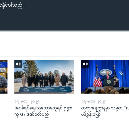
်နိုင်ပါသည်။
၁၅ မတ္၊ ၂၀၂၅
၁၅ မတ္၊ ၂၀၂၅
အပစ်ရပ်ရေးသဘောမတူရင် ရုရှား
တရားရေးဌာနမှာ သမ္မတ T
ကို G7 ဒဏ်ခတ်မည်
မိန့်ခွန်းပြော