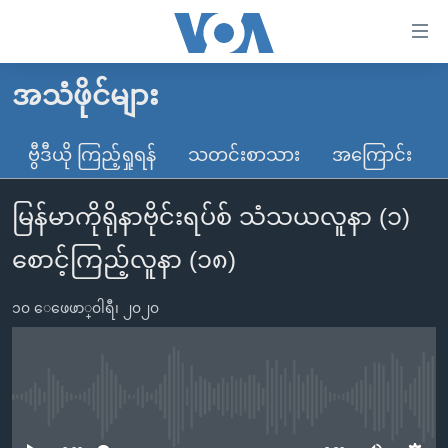
သုံး
ရ
လွယ်ကူ
အသံဖိုင်များ
မူလစာမျက်နှာ
စေ
မြန်မာ
ဗွီဒီယို ကြည့်ရှုရန်
သတင်းစာသား
အကြောင်း
သည့်
ကမ္ဘာ့သတင်းများ
Link
မြန်မာကိုရိုနာဗိုင်းရပ်စ် သံသယလူနာ (၁)
ဗွီဒီယို
နိုင်ငံတကာ
များ
သတင်းလွတ်လပ်ခွင့်
အမေရိကန်
စောင့်ကြည့်လူနာ (၁၈)
ပင်မ
ရပ်ဝန်းတခု လမ်းတခု အလွန်
တရုတ်
အကြောင်းအရာ
၁၀ ေဖေဖာ္၀ါရီ၊ ၂၀၂၀
သို့
အင်္ဂလိပ်စာလေ့လာမယ်
အစ္စရေး-ပါလက်စတိုင်း
ကျော်
အပတ်စဉ်ကဏ္ဍများ
အမေရိကန်သုံးအီဒီယံ
ကြည့်
ရေဒီယိုနှင့်ရုပ်သံ အချက်အလက်များ
မကြေးမုံရဲ့ အင်္ဂလိပ်စာ
ရေဒီယို
ရန်
No media source currently available
ပင်မ
ရေဒီယို/တီဗွီအစီအစဉ်
ရုပ်ရှင်ထဲက အင်္ဂလိပ်စာ
တီဗွီ