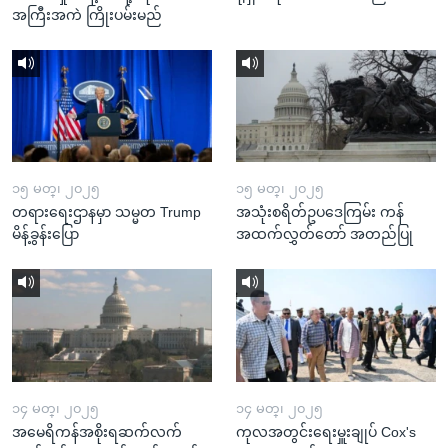
အကြီးအကဲ ကြိုးပမ်းမည်
၁၅ မတ္၊ ၂၀၂၅
၁၅ မတ္၊ ၂၀၂၅
တရားရေးဌာနမှာ သမ္မတ Trump
အသုံးစရိတ်ဥပဒေကြမ်း ကန်
မိန့်ခွန်းပြော
အထက်လွှတ်တော် အတည်ပြု
၁၄ မတ္၊ ၂၀၂၅
၁၄ မတ္၊ ၂၀၂၅
အမေရိကန်အစိုးရဆက်လက်
ကုလအတွင်းရေးမှူးချုပ် Cox's