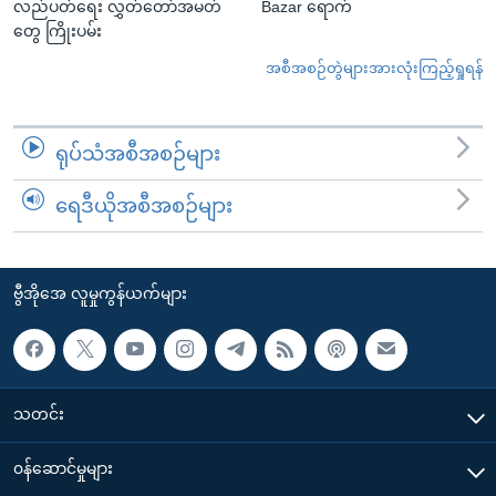
လည်ပတ်ရေး လွှတ်တော်အမတ်
Bazar ရောက်
တွေ ကြိုးပမ်း
အစီအစဉ်တွဲများအားလုံးကြည့်ရှုရန်
ရုပ်သံအစီအစဉ်များ
ရေဒီယိုအစီအစဉ်များ
ဗွီအိုအေ လူမှုကွန်ယက်များ
သတင်း
၀န်ဆောင်မှုများ