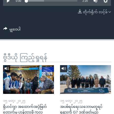
အ
0:00
2:20
သုတပဒေသာ အင်္ဂလိပ်စာ
ညွန်း
Learning English
တိုက်ရိုက် လင့်ခ်
စာမျက်နှာ
သို့
ဗွီအိုအေ လူမှုကွန်ယက်များ
ကျော်
မျှဝေပါ
ကြည့်
ရန်
ဘာသာစကားများ
ရှာဖွေ
ဗွီဒီယို ကြည့်ရှုရန်
ရန်
နေရာ
သို့
ကျော်
ရန်
၁၅ မတ္၊ ၂၀၂၅
၁၅ မတ္၊ ၂၀၂၅
ရိုဟင်ဂျာ အထောက်အပံ့ဖြတ်
အပစ်ရပ်ရေးသဘောမတူရင်
တောက်မှု ဟန့်တားဖို့ ကုလ
ရုရှားကို G7 ဒဏ်ခတ်မည်