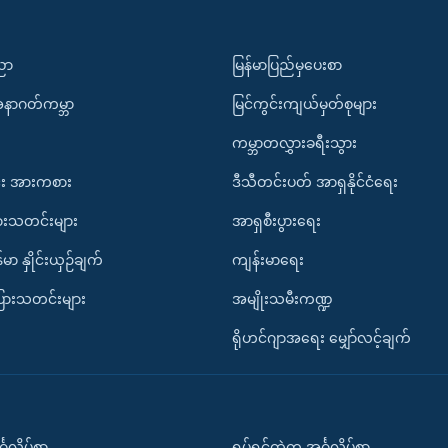
ပညာ
မြန်မာပြည်မှပေးစာ
အနာဂတ်ကမ္ဘာ
မြင်ကွင်းကျယ်မှတ်စုများ
ကမ္ဘာတလွှားခရီးသွား
း အားကစား
ဒီသီတင်းပတ် အာရှနိုင်ငံရေး
ားသတင်းများ
အာရှစီးပွားရေး
်မာ နှိုင်းယှဉ်ချက်
ကျန်းမာရေး
ပြားသတင်းများ
အမျိုးသမီးကဏ္ဍ
ရိုဟင်ဂျာအရေး မျှော်လင့်ချက်
်္ဂလိပ်စာ
ရုပ်ရှင်ထဲက အင်္ဂလိပ်စာ