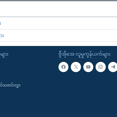
း
ား
ုများ
ဗွီအိုအေ လူမှုကွန်ယက်များ
းလ်သတင်းလွှာ