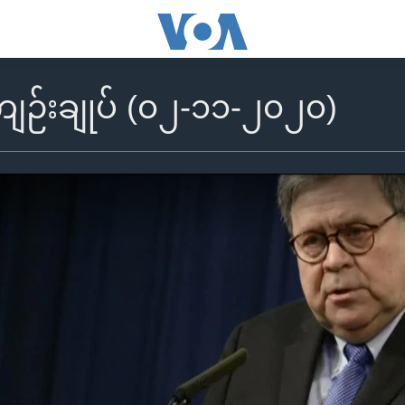
ဉ်းချုပ် (၀၂-၁၁-၂၀၂၀)