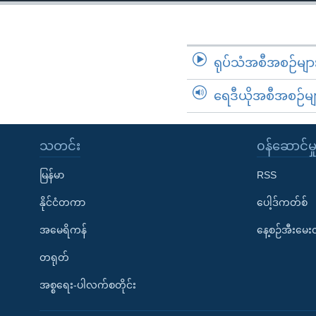
ရုပ်သံအစီအစဉ်မျာ
ရေဒီယိုအစီအစဉ်မျ
သတင်း
၀န်ဆောင်မှ
မြန်မာ
RSS
နိုင်ငံတကာ
ပေါ့ဒ်ကတ်စ်
အမေရိကန်
နေ့စဉ်အီးမေ
တရုတ်
အစ္စရေး-ပါလက်စတိုင်း