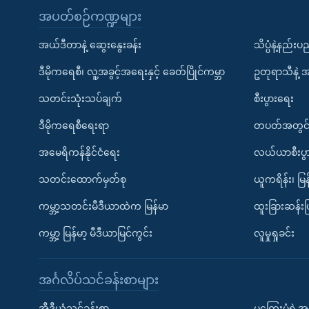
အပတ်စဉ်ကဏ္ဍများ
အယ်ဒီတာနဲ့ ဆွေးနွေးခန်း
သိပ္ပံနဲ့နည်း
ဒီမိုကရေစီ၊ လူ့အခွင့်အရေးနှင့် ခေတ်ပြိုင်ကမ္ဘာ
ဥတုရာသီနဲ့ 
သတင်းသုံးသပ်ချက်
စီးပွားရေး
ဒီမိုကရေစီရေးရာ
တပတ်အတွင်
အမေရိကန်နိုင်ငံရေး
လယ်ယာစီးပွ
သတင်းထောက်မှတ်စု
ယူကရိန်း၊ မြန
ကမ္ဘာ့သတင်းမီဒီယာထဲက မြန်မာ
ထူးခြားဆန်း
ကမ္ဘာ့ မြန်မာ့ မီဒီယာမြင်ကွင်း
လူမှုရှုခင်း
အင်္ဂလိပ်သင်ခန်းစာများ
အီဒီယံသင်ခန်းစာ
မကြေးမုံရဲ့အင