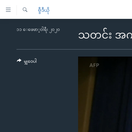
သုံး
ဗွီဒီယို
ရ
ရှာဖွေ
လွယ်ကူ
မူလစာမျက်နှာ
၁၁ ေဖေဖာ္၀ါရီ၊ ၂၀၂၀
ရ
သတင်း အကျ
စေ
မြန်မာ
လာ
သည့်
ဒ်
ကမ္ဘာ့သတင်းများ
Link
ဗွီဒီယို
နိုင်ငံတကာ
မျှဝေပါ
များ
သတင်းလွတ်လပ်ခွင့်
အမေရိကန်
ပင်မ
ရပ်ဝန်းတခု လမ်းတခု အလွန်
တရုတ်
အကြောင်းအရာ
အင်္ဂလိပ်စာလေ့လာမယ်
အစ္စရေး-ပါလက်စတိုင်း
သို့
အပတ်စဉ်ကဏ္ဍများ
အမေရိကန်သုံးအီဒီယံ
ကျော်
ကြည့်
ရေဒီယိုနှင့်ရုပ်သံ အချက်အလက်များ
မကြေးမုံရဲ့ အင်္ဂလိပ်စာ
ရေဒီယို
ရန်
ရေဒီယို/တီဗွီအစီအစဉ်
ရုပ်ရှင်ထဲက အင်္ဂလိပ်စာ
တီဗွီ
ပင်မ