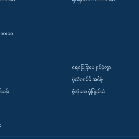
၀-၁၀း၀၀
ရေမြေခြားမှ ရုပ်ပုံလွှာ
ပိုလီဂရပ်ဖ်.အင်ဖို
်းခန်း
ဗွီအိုအေ ပုံပြရုပ်သံ
း