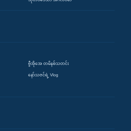
ဗွီအိုအေ တမိနစ်သတင်း
နော်သဇင်ရဲ့ Vlog