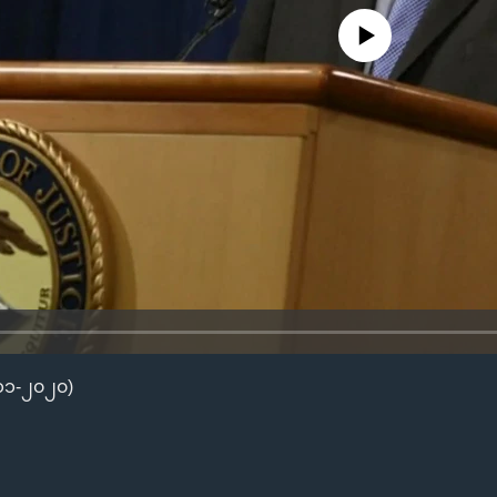
No media source currently availa
၁၁-၂၀၂၀)