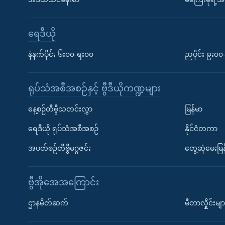
ရေဒီယို
နံနက်ပိုင်း ၆း၀၀-ရး၀၀
ညပိုင်း ၉း၀
ရုပ်သံအစီအစဉ်နှင့် ဗွီဒီယိုကဏ္ဍများ
နေ့စဉ်တီဗွီသတင်းလွှာ
မြန်မာ
ရေဒီယို ရုပ်သံအစီအစဉ်
နိုင်ငံတကာ
အပတ်စဉ်တီဗွီမဂ္ဂဇင်း
တွေ့ဆုံမေးမြန
ဗွီအိုအေအကြောင်း
ဌာနမိတ်ဆက်
မီတာလှိုင်းမျာ