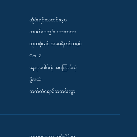
တိုင်းရင်းသတင်းလွှာ
တပတ်အတွင်း အားကစား
သုတစုံလင် အမေရိကန်တခွင်
Gen Z
နေရာပေါင်းစုံ အကြောင်းစုံ
ဒို့အသံ
သက်တံရောင်သတင်းလွှာ
သုတပဒေသာ အင်္ဂလိပ်စာ