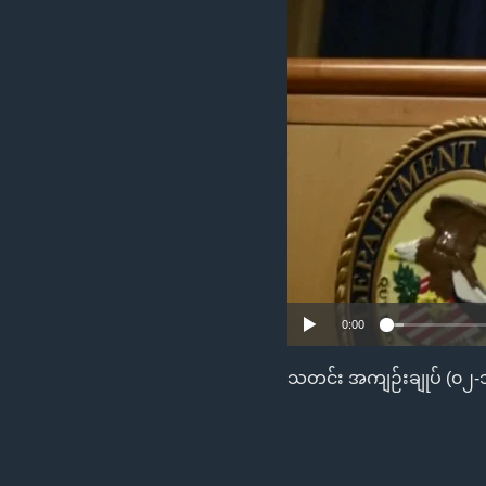
သုတပဒေသာ အင်္ဂလိပ်စာ
အ
ညွန်း
စာမျက်နှာ
သို့
ကျော်
ကြည့်
ရန်
ရှာဖွေ
ရန်
နေရာ
သို့
0:00
ကျော်
ရန်
သတင်း အကျဉ်းချုပ် (၀၂-