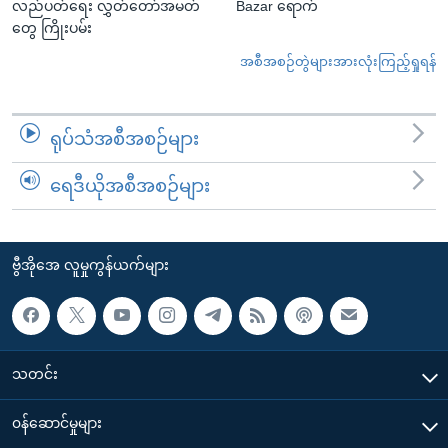
လည်ပတ်ရေး လွှတ်တော်အမတ်
Bazar ရောက်
တွေ ကြိုးပမ်း
အစီအစဉ်တွဲများအားလုံးကြည့်ရှုရန်
ရုပ်သံအစီအစဉ်များ
ရေဒီယိုအစီအစဉ်များ
ဗွီအိုအေ လူမှုကွန်ယက်များ
သတင်း
၀န်ဆောင်မှုများ