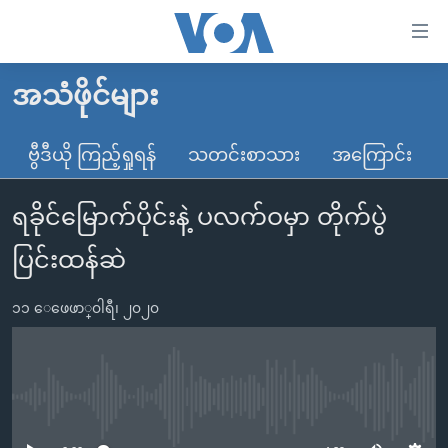
သုံး
ရ
လွယ်ကူ
အသံဖိုင်များ
မူလစာမျက်နှာ
စေ
မြန်မာ
ဗွီဒီယို ကြည့်ရှုရန်
သတင်းစာသား
အကြောင်း
သည့်
ကမ္ဘာ့သတင်းများ
Link
ရခိုင်မြောက်ပိုင်းနဲ့ ပလက်ဝမှာ တိုက်ပွဲ
ဗွီဒီယို
နိုင်ငံတကာ
များ
သတင်းလွတ်လပ်ခွင့်
အမေရိကန်
ပြင်းထန်ဆဲ
ပင်မ
ရပ်ဝန်းတခု လမ်းတခု အလွန်
တရုတ်
အကြောင်းအရာ
၁၁ ေဖေဖာ္၀ါရီ၊ ၂၀၂၀
သို့
အင်္ဂလိပ်စာလေ့လာမယ်
အစ္စရေး-ပါလက်စတိုင်း
ကျော်
အပတ်စဉ်ကဏ္ဍများ
အမေရိကန်သုံးအီဒီယံ
ကြည့်
ရေဒီယိုနှင့်ရုပ်သံ အချက်အလက်များ
မကြေးမုံရဲ့ အင်္ဂလိပ်စာ
ရေဒီယို
ရန်
No media source currently available
ပင်မ
ရေဒီယို/တီဗွီအစီအစဉ်
ရုပ်ရှင်ထဲက အင်္ဂလိပ်စာ
တီဗွီ