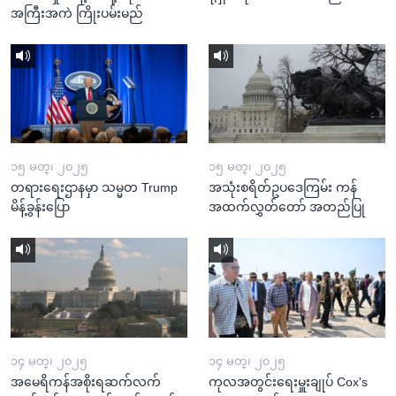
အကြီးအကဲ ကြိုးပမ်းမည်
၁၅ မတ္၊ ၂၀၂၅
၁၅ မတ္၊ ၂၀၂၅
တရားရေးဌာနမှာ သမ္မတ Trump
အသုံးစရိတ်ဥပဒေကြမ်း ကန်
မိန့်ခွန်းပြော
အထက်လွှတ်တော် အတည်ပြု
၁၄ မတ္၊ ၂၀၂၅
၁၄ မတ္၊ ၂၀၂၅
အမေရိကန်အစိုးရဆက်လက်
ကုလအတွင်းရေးမှူးချုပ် Cox's