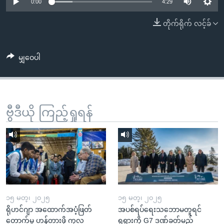
အ
0:00
4:29
သုတပဒေသာ အင်္ဂလိပ်စာ
ညွန်း
Learning English
တိုက်ရိုက် လင့်ခ်
စာမျက်နှာ
သို့
ဗွီအိုအေ လူမှုကွန်ယက်များ
ကျော်
မျှဝေပါ
ကြည့်
ရန်
ဘာသာစကားများ
ရှာဖွေ
ဗွီဒီယို ကြည့်ရှုရန်
ရန်
နေရာ
သို့
ကျော်
ရန်
၁၅ မတ္၊ ၂၀၂၅
၁၅ မတ္၊ ၂၀၂၅
ရိုဟင်ဂျာ အထောက်အပံ့ဖြတ်
အပစ်ရပ်ရေးသဘောမတူရင်
တောက်မှု ဟန့်တားဖို့ ကုလ
ရုရှားကို G7 ဒဏ်ခတ်မည်