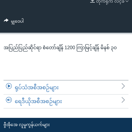
တိုက်ရိုက် လင့်ခ်
အ
သုတပဒေသာ အင်္ဂလိပ်စာ
ညွန်း
Learning English
စာမျက်နှာ
မျှဝေပါ
သို့
ဗွီအိုအေ လူမှုကွန်ယက်များ
ကျော်
ကြည့်
အပြည်ပြည်ဆိုင်ရာ စံတော်ချိန် 1200 ကြာမြင့်ချိန် မိနစ် ၃၀
ရန်
ဘာသာစကားများ
ရှာဖွေ
ရန်
နေရာ
သို့
ရုပ်သံအစီအစဉ်များ
ကျော်
ရန်
ရေဒီယိုအစီအစဉ်များ
ဗွီအိုအေ လူမှုကွန်ယက်များ