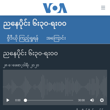
သုံး
ရ
လွယ်ကူ
ညနေပိုင်း ၆း၃၀-ရး၀၀
မူလစာမျက်နှာ
စေ
မြန်မာ
ဗွီဒီယို ကြည့်ရှုရန်
အကြောင်း
သည့်
ကမ္ဘာ့သတင်းများ
Link
ညနေပိုင်း ၆း၃၀-ရး၀၀
ဗွီဒီယို
နိုင်ငံတကာ
များ
သတင်းလွတ်လပ်ခွင့်
အမေရိကန်
ပင်မ
၂၈ ေဖေဖာ္၀ါရီ၊ ၂၀၂၀
ရပ်ဝန်းတခု လမ်းတခု အလွန်
တရုတ်
အကြောင်းအရာ
သို့
အင်္ဂလိပ်စာလေ့လာမယ်
အစ္စရေး-ပါလက်စတိုင်း
ကျော်
အပတ်စဉ်ကဏ္ဍများ
အမေရိကန်သုံးအီဒီယံ
No media source currently available
ကြည့်
ရေဒီယိုနှင့်ရုပ်သံ အချက်အလက်များ
မကြေးမုံရဲ့ အင်္ဂလိပ်စာ
ရေဒီယို
ရန်
0:00
30:00
ပင်မ
ရေဒီယို/တီဗွီအစီအစဉ်
ရုပ်ရှင်ထဲက အင်္ဂလိပ်စာ
တီဗွီ