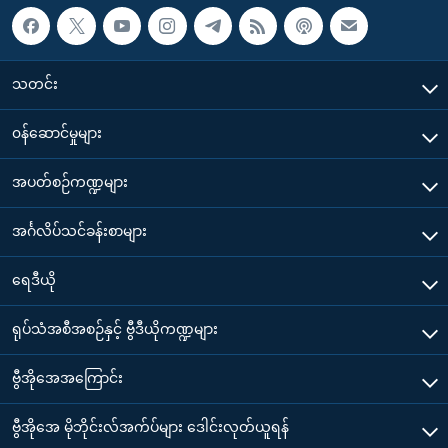
သတင်း
၀န်ဆောင်မှုများ
အပတ်စဉ်ကဏ္ဍများ
အင်္ဂလိပ်သင်ခန်းစာများ
ရေဒီယို
ရုပ်သံအစီအစဉ်နှင့် ဗွီဒီယိုကဏ္ဍများ
ဗွီအိုအေအကြောင်း
ဗွီအိုအေ မိုဘိုင်းလ်အက်ပ်များ ဒေါင်းလုတ်ယူရန်