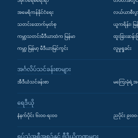
ဒီမိုကရေစီရေးရာ
တပတ်အတွင်
အမေရိကန်နိုင်ငံရေး
လယ်ယာစီးပွ
သတင်းထောက်မှတ်စု
ယူကရိန်း၊ မြန
ကမ္ဘာ့သတင်းမီဒီယာထဲက မြန်မာ
ထူးခြားဆန်း
ကမ္ဘာ့ မြန်မာ့ မီဒီယာမြင်ကွင်း
လူမှုရှုခင်း
အင်္ဂလိပ်သင်ခန်းစာများ
အီဒီယံသင်ခန်းစာ
မကြေးမုံရဲ့အင
ရေဒီယို
နံနက်ပိုင်း ၆း၀၀-ရး၀၀
ညပိုင်း ၉း၀
ရုပ်သံအစီအစဉ်နှင့် ဗွီဒီယိုကဏ္ဍများ