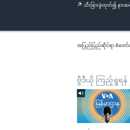
သုတပဒေသာ အင်္ဂလိပ်စာ
အ
သီးခြားခွဲထုတ်၍ နားဆင
ညွန်း
စာမျက်နှာ
သို့
ကျော်
ကြည့်
အပြည်ပြည်ဆိုင်ရာ စံတော်ချိ
ရန်
ရှာဖွေ
ရန်
နေရာ
ဗွီဒီယို ကြည့်ရှုရန်
သို့
ကျော်
ရန်