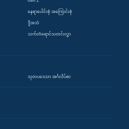
Gen Z
နေရာပေါင်းစုံ အကြောင်းစုံ
ဒို့အသံ
သက်တံရောင်သတင်းလွှာ
သုတပဒေသာ အင်္ဂလိပ်စာ