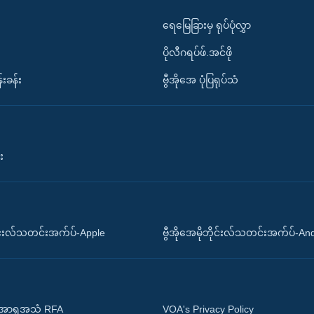
ရေမြေခြားမှ ရုပ်ပုံလွှာ
ပိုလီဂရပ်ဖ်.အင်ဖို
်းခန်း
ဗွီအိုအေ ပုံပြရုပ်သံ
း
ိုင်းလ်သတင်းအက်ပ်-Apple
ဗွီအိုအေမိုဘိုင်းလ်သတင်းအက်ပ်-An
 အာရှအသံ RFA
VOA's Privacy Policy