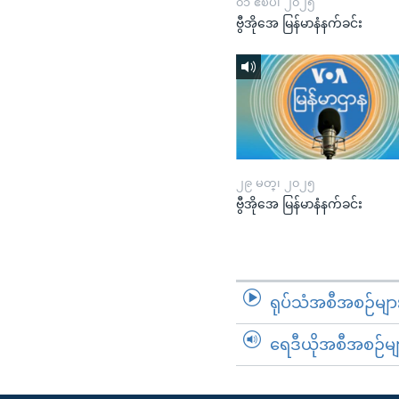
၀၁ ဧၿပီ၊ ၂၀၂၅
ဗွီအိုအေ မြန်မာနံနက်ခင်း
၂၉ မတ္၊ ၂၀၂၅
ဗွီအိုအေ မြန်မာနံနက်ခင်း
ရုပ်သံအစီအစဉ်မျာ
ရေဒီယိုအစီအစဉ်မျ