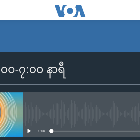
SUBSCRIBE
၆:၀၀-၇:၀၀ နာရီ
Apple Podcasts
Spotify
ရယူရန်
No media source currently availa
0:00