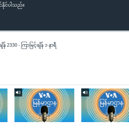
်နိုင်ပါသည်။
န် 2330 - ကြာမြင့်ချိန် ၁ နာရီ