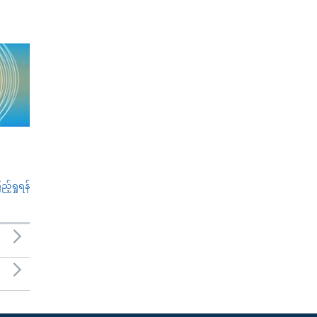
်ရှုရန်