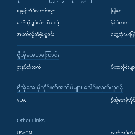
နေ့စဉ်တီဗွီသတင်းလွှာ
မြန်မာ
ရေဒီယို ရုပ်သံအစီအစဉ်
နိုင်ငံတကာ
အပတ်စဉ်တီဗွီမဂ္ဂဇင်း
တွေ့ဆုံမေးမြန
ဗွီအိုအေအကြောင်း
ဌာနမိတ်ဆက်
မီတာလှိုင်းမျာ
ဗွီအိုအေ မိုဘိုင်းလ်အက်ပ်များ ဒေါင်းလုတ်ယူရန်
Learning English
VOA+
ဗွီအိုအေမိုဘ
ဗွီအိုအေ လူမှုကွန်ယက်များ
Other Links
USAGM
လွတ်လပ်တဲ့