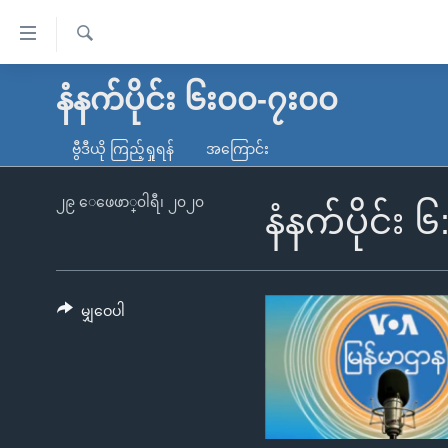
သုံး
ရ
ရှာဖွေ
လွယ်ကူ
မူလစာမျက်နှာ
နံနက်ပိုင်း ၆း၀၀-၇း၀၀
ရ
စေ
မြန်မာ
လာ
ဗွီဒီယို ကြည့်ရှုရန်
အကြောင်း
သည့်
ဒ်
ကမ္ဘာ့သတင်းများ
Link
ဗွီဒီယို
နိုင်ငံတကာ
၂၉ ေဖေဖာ္၀ါရီ၊ ၂၀၂၀
နံနက်ပိုင်း 
များ
သတင်းလွတ်လပ်ခွင့်
အမေရိကန်
ပင်မ
ရပ်ဝန်းတခု လမ်းတခု အလွန်
တရုတ်
အကြောင်းအရာ
အင်္ဂလိပ်စာလေ့လာမယ်
အစ္စရေး-ပါလက်စတိုင်း
မျှဝေပါ
သို့
အပတ်စဉ်ကဏ္ဍများ
အမေရိကန်သုံးအီဒီယံ
ကျော်
ကြည့်
ရေဒီယိုနှင့်ရုပ်သံ အချက်အလက်များ
မကြေးမုံရဲ့ အင်္ဂလိပ်စာ
ရေဒီယို
ရန်
ရေဒီယို/တီဗွီအစီအစဉ်
ရုပ်ရှင်ထဲက အင်္ဂလိပ်စာ
တီဗွီ
ပင်မ