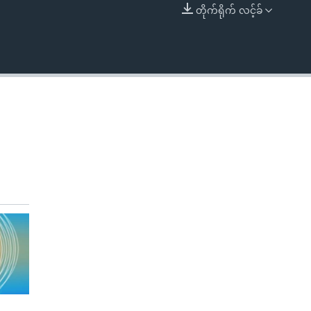
တိုက်ရိုက် လင့်ခ်
EMBED