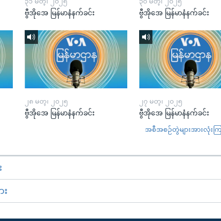
၃၁ မတ္၊ ၂၀၂၅
၃၀ မတ္၊ ၂၀၂၅
ဗွီအိုအေ မြန်မာနံနက်ခင်း
ဗွီအိုအေ မြန်မာနံနက်ခင်း
၂၈ မတ္၊ ၂၀၂၅
၂၇ မတ္၊ ၂၀၂၅
ဗွီအိုအေ မြန်မာနံနက်ခင်း
ဗွီအိုအေ မြန်မာနံနက်ခင်း
အစီအစဉ်တွဲများအားလုံးကြည့
း
ား