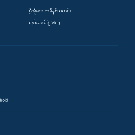
ဗွီအိုအေ တမိနစ်သတင်း
နော်သဇင်ရဲ့ Vlog
droid