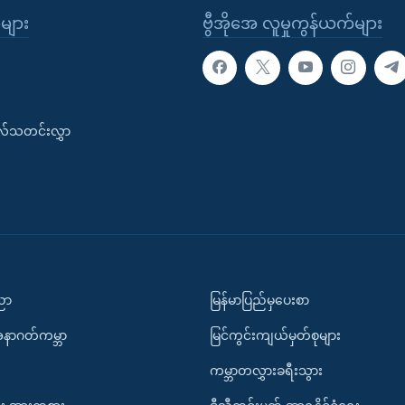
ုများ
ဗွီအိုအေ လူမှုကွန်ယက်များ
းလ်သတင်းလွှာ
ပညာ
မြန်မာပြည်မှပေးစာ
အနာဂတ်ကမ္ဘာ
မြင်ကွင်းကျယ်မှတ်စုများ
ကမ္ဘာတလွှားခရီးသွား