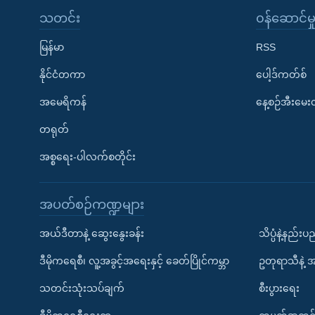
သတင်း
၀န်ဆောင်မှ
မြန်မာ
RSS
နိုင်ငံတကာ
ပေါ့ဒ်ကတ်စ်
အမေရိကန်
နေ့စဉ်အီးမေ
တရုတ်
အစ္စရေး-ပါလက်စတိုင်း
အပတ်စဉ်ကဏ္ဍများ
အယ်ဒီတာနဲ့ ဆွေးနွေးခန်း
သိပ္ပံနဲ့နည်း
ဒီမိုကရေစီ၊ လူ့အခွင့်အရေးနှင့် ခေတ်ပြိုင်ကမ္ဘာ
ဥတုရာသီနဲ့ 
သတင်းသုံးသပ်ချက်
စီးပွားရေး