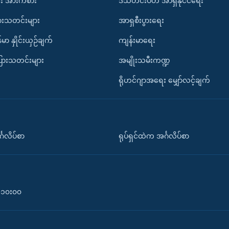
း အားကစား
ဒီသီတင်းပတ် အာရှနိုင်ငံရေး
ားသတင်းများ
အာရှစီးပွားရေး
်မာ နှိုင်းယှဉ်ချက်
ကျန်းမာရေး
ပြားသတင်းများ
အမျိုးသမီးကဏ္ဍ
ရိုဟင်ဂျာအရေး မျှော်လင့်ချက်
်္ဂလိပ်စာ
ရုပ်ရှင်ထဲက အင်္ဂလိပ်စာ
၀-၁၀း၀၀