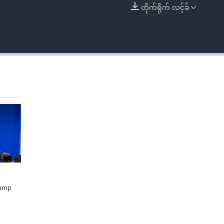
တိုက်ရိုက် လင့်ခ်
EMBED
rump