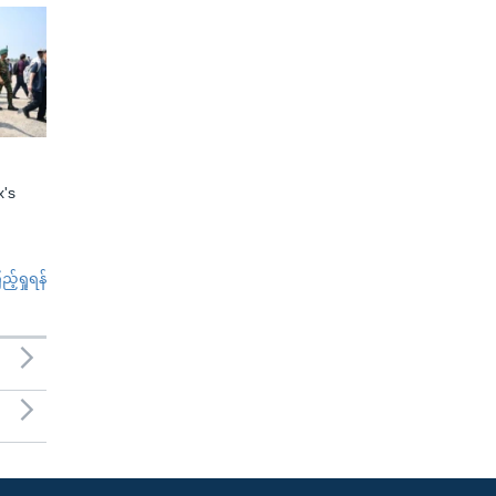
x's
်ရှုရန်