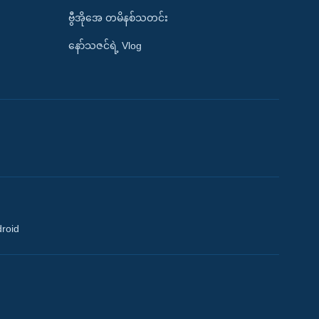
ဗွီအိုအေ တမိနစ်သတင်း
နော်သဇင်ရဲ့ Vlog
droid