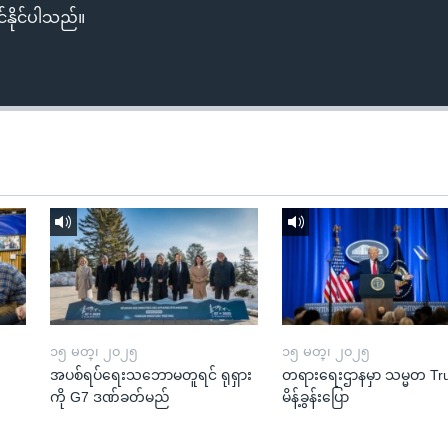
်နိုင်ပါသည်။
၁၅ မတ္၊ ၂၀၂၅
၁၅ မတ္၊ ၂၀၂၅
အပစ်ရပ်ရေးသဘောမတူရင် ရုရှား
တရားရေးဌာနမှာ သမ္မတ T
ကို G7 ဒဏ်ခတ်မည်
မိန့်ခွန်းပြော