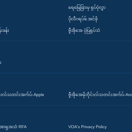
ရေမြေခြားမှ ရုပ်ပုံလွှာ
ပိုလီဂရပ်ဖ်.အင်ဖို
်းခန်း
ဗွီအိုအေ ပုံပြရုပ်သံ
း
ိုင်းလ်သတင်းအက်ပ်-Apple
ဗွီအိုအေမိုဘိုင်းလ်သတင်းအက်ပ်-An
 အာရှအသံ RFA
VOA's Privacy Policy