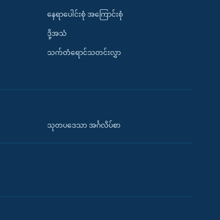
နေရာပေါင်းစုံ အကြောင်းစုံ
ဒို့အသံ
သက်တံရောင်သတင်းလွှာ
သုတပဒေသာ အင်္ဂလိပ်စာ