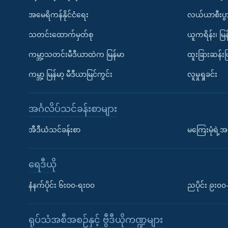
အမေရိကန်နိုင်ငံရေး
လယ်ယာစီးပွ
သတင်းထောက်မှတ်စု
ယူကရိန်း၊ မြန
ကမ္ဘာ့သတင်းမီဒီယာထဲက မြန်မာ
ထူးခြားဆန်း
ကမ္ဘာ့ မြန်မာ့ မီဒီယာမြင်ကွင်း
လူမှုရှုခင်း
အင်္ဂလိပ်သင်ခန်းစာများ
အီဒီယံသင်ခန်းစာ
မကြေးမုံရဲ့အင
ရေဒီယို
နံနက်ပိုင်း ၆း၀၀-ရး၀၀
ညပိုင်း ၉း၀
ရုပ်သံအစီအစဉ်နှင့် ဗွီဒီယိုကဏ္ဍများ