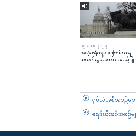
၁၅ မတ္၊ ၂၀၂၅
အသုံးစရိတ်ဥပဒေကြမ်း ကန်
အထက်လွှတ်တော် အတည်ပြု
ရုပ်သံအစီအစဉ်မျာ
ရေဒီယိုအစီအစဉ်မျ