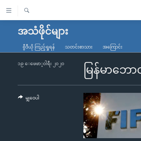
သုံး
ရ
ရှာဖွေ
လွယ်ကူ
မူလစာမျက်နှာ
အသံဖိုင်များ
ရ
စေ
မြန်မာ
လာ
ဗွီဒီယို ကြည့်ရှုရန်
သတင်းစာသား
အကြောင်း
သည့်
ဒ်
ကမ္ဘာ့သတင်းများ
Link
ဗွီဒီယို
နိုင်ငံတကာ
၁၉ ေဖေဖာ္၀ါရီ၊ ၂၀၂၀
မြန်မာဘောလု
များ
သတင်းလွတ်လပ်ခွင့်
အမေရိကန်
ပင်မ
ရပ်ဝန်းတခု လမ်းတခု အလွန်
တရုတ်
အကြောင်းအရာ
အင်္ဂလိပ်စာလေ့လာမယ်
အစ္စရေး-ပါလက်စတိုင်း
မျှဝေပါ
သို့
အပတ်စဉ်ကဏ္ဍများ
အမေရိကန်သုံးအီဒီယံ
ကျော်
ကြည့်
ရေဒီယိုနှင့်ရုပ်သံ အချက်အလက်များ
မကြေးမုံရဲ့ အင်္ဂလိပ်စာ
ရေဒီယို
ရန်
ရေဒီယို/တီဗွီအစီအစဉ်
ရုပ်ရှင်ထဲက အင်္ဂလိပ်စာ
တီဗွီ
ပင်မ