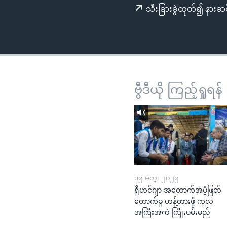
သုတပဒေသာ အင်္ဂလိပ်စာ
အ
သီးခြားခွဲထုတ်၍ နားဆင
ညွန်း
စာမျက်နှာ
သို့
ကျော်
ကြည့်
ရန်
ဗွီဒီယို ကြည့်ရှုရန်
ရှာဖွေ
ရန်
နေရာ
သို့
ကျော်
ရန်
၁၅ မတ္၊ ၂၀၂၅
ရိုဟင်ဂျာ အထောက်အပံ့ဖြတ်
တောက်မှု ဟန့်တားဖို့ ကုလ
အကြီးအကဲ ကြိုးပမ်းမည်