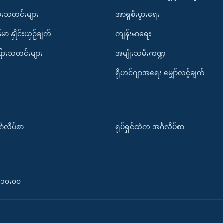
ားသတင်းများ
အာရှစီးပွားရေး
်မာ နှိုင်းယှဉ်ချက်
ကျန်းမာရေး
ပြားသတင်းများ
အမျိုးသမီးကဏ္ဍ
ရိုဟင်ဂျာအရေး မျှော်လင့်ချက်
်္ဂလိပ်စာ
ရုပ်ရှင်ထဲက အင်္ဂလိပ်စာ
၀-၁၀း၀၀