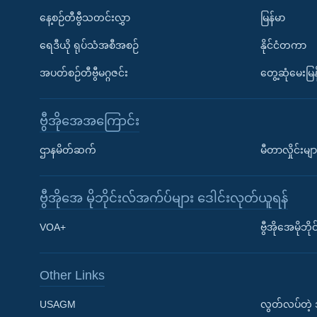
နေ့စဉ်တီဗွီသတင်းလွှာ
မြန်မာ
ရေဒီယို ရုပ်သံအစီအစဉ်
နိုင်ငံတကာ
အပတ်စဉ်တီဗွီမဂ္ဂဇင်း
တွေ့ဆုံမေးမြန
ဗွီအိုအေအကြောင်း
ဌာနမိတ်ဆက်
မီတာလှိုင်းမျာ
ဗွီအိုအေ မိုဘိုင်းလ်အက်ပ်များ ဒေါင်းလုတ်ယူရန်
Learning English
VOA+
ဗွီအိုအေမိုဘ
ဗွီအိုအေ လူမှုကွန်ယက်များ
Other Links
USAGM
လွတ်လပ်တဲ့