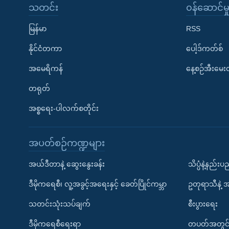
သတင်း
၀န်ဆောင်မှ
မြန်မာ
RSS
နိုင်ငံတကာ
ပေါ့ဒ်ကတ်စ်
အမေရိကန်
နေ့စဉ်အီးမေ
တရုတ်
အစ္စရေး-ပါလက်စတိုင်း
အပတ်စဉ်ကဏ္ဍများ
အယ်ဒီတာနဲ့ ဆွေးနွေးခန်း
သိပ္ပံနဲ့နည်း
ဒီမိုကရေစီ၊ လူ့အခွင့်အရေးနှင့် ခေတ်ပြိုင်ကမ္ဘာ
ဥတုရာသီနဲ့ 
သတင်းသုံးသပ်ချက်
စီးပွားရေး
ဒီမိုကရေစီရေးရာ
တပတ်အတွင်