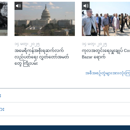
၁၄ မတ္၊ ၂၀၂၅
၁၄ မတ္၊ ၂၀၂၅
အမေရိကန်အစိုးရဆက်လက်
ကုလအတွင်းရေးမှူးချုပ် Co
လည်ပတ်ရေး လွှတ်တော်အမတ်
Bazar ရောက်
တွေ ကြိုးပမ်း
အစီအစဉ်တွဲများအားလုံးကြည့
း
ား