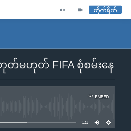
တိုက်ရိုက်
ဟုတ်မဟုတ် FIFA စုံစမ်းနေ
EMBED
ble
1:11