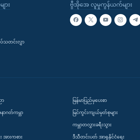
ုများ
ဗွီအိုအေ လူမှုကွန်ယက်များ
းလ်သတင်းလွှာ
ပညာ
မြန်မာပြည်မှပေးစာ
အနာဂတ်ကမ္ဘာ
မြင်ကွင်းကျယ်မှတ်စုများ
ကမ္ဘာတလွှားခရီးသွား
း အားကစား
ဒီသီတင်းပတ် အာရှနိုင်ငံရေး