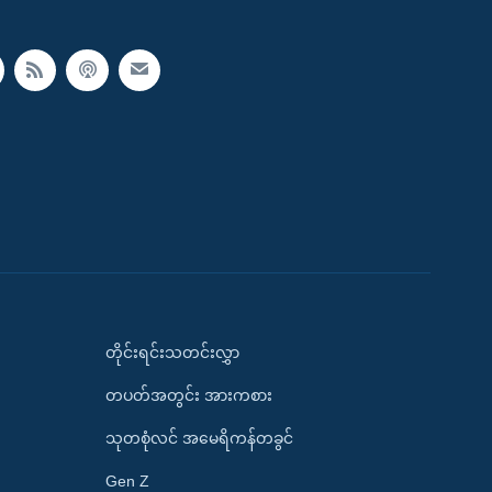
တိုင်းရင်းသတင်းလွှာ
တပတ်အတွင်း အားကစား
သုတစုံလင် အမေရိကန်တခွင်
Gen Z