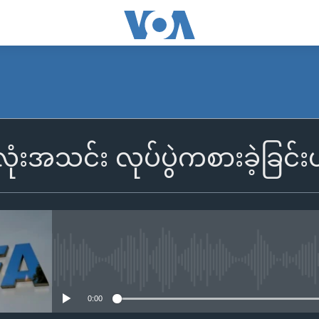
ံးအသင်း လုပ်ပွဲကစားခဲ့ခြင်း
No media source currently availa
0:00