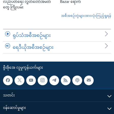
လည်ပတ်ရေး လွှတ်တော်အမတ်
Bazar ရောက်
တွေ ကြိုးပမ်း
အစီအစဉ်တွဲများအားလုံးကြည့်ရှုရန်
ရုပ်သံအစီအစဉ်များ
ရေဒီယိုအစီအစဉ်များ
ဗွီအိုအေ လူမှုကွန်ယက်များ
သတင်း
၀န်ဆောင်မှုများ