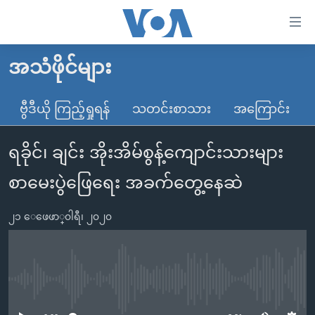
သုံး
ရ
လွယ်ကူ
အသံဖိုင်များ
မူလစာမျက်နှာ
စေ
မြန်မာ
ဗွီဒီယို ကြည့်ရှုရန်
သတင်းစာသား
အကြောင်း
သည့်
ကမ္ဘာ့သတင်းများ
Link
ရခိုင်၊ ချင်း အိုးအိမ်စွန့်ကျောင်းသားများ
ဗွီဒီယို
နိုင်ငံတကာ
များ
သတင်းလွတ်လပ်ခွင့်
အမေရိကန်
စာမေးပွဲဖြေရေး အခက်တွေ့နေဆဲ
ပင်မ
ရပ်ဝန်းတခု လမ်းတခု အလွန်
တရုတ်
အကြောင်းအရာ
၂၁ ေဖေဖာ္၀ါရီ၊ ၂၀၂၀
သို့
အင်္ဂလိပ်စာလေ့လာမယ်
အစ္စရေး-ပါလက်စတိုင်း
ကျော်
အပတ်စဉ်ကဏ္ဍများ
အမေရိကန်သုံးအီဒီယံ
ကြည့်
ရေဒီယိုနှင့်ရုပ်သံ အချက်အလက်များ
မကြေးမုံရဲ့ အင်္ဂလိပ်စာ
ရေဒီယို
ရန်
No media source currently available
ပင်မ
ရေဒီယို/တီဗွီအစီအစဉ်
ရုပ်ရှင်ထဲက အင်္ဂလိပ်စာ
တီဗွီ