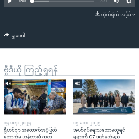
အ
0:00
3:21
သုတပဒေသာ အင်္ဂလိပ်စာ
ညွန်း
Learning English
တိုက်ရိုက် လင့်ခ်
စာမျက်နှာ
သို့
ဗွီအိုအေ လူမှုကွန်ယက်များ
ကျော်
မျှဝေပါ
ကြည့်
ရန်
ဘာသာစကားများ
ရှာဖွေ
ဗွီဒီယို ကြည့်ရှုရန်
ရန်
နေရာ
သို့
ကျော်
ရန်
၁၅ မတ္၊ ၂၀၂၅
၁၅ မတ္၊ ၂၀၂၅
ရိုဟင်ဂျာ အထောက်အပံ့ဖြတ်
အပစ်ရပ်ရေးသဘောမတူရင်
တောက်မှု ဟန့်တားဖို့ ကုလ
ရုရှားကို G7 ဒဏ်ခတ်မည်