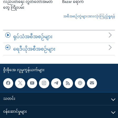
လည်ပတ်ရေး လွှတ်တော်အမတ်
Bazar ရောက်
တွေ ကြိုးပမ်း
အစီအစဉ်တွဲများအားလုံးကြည့်ရှုရန်
ရုပ်သံအစီအစဉ်များ
ရေဒီယိုအစီအစဉ်များ
ဗွီအိုအေ လူမှုကွန်ယက်များ
သတင်း
၀န်ဆောင်မှုများ