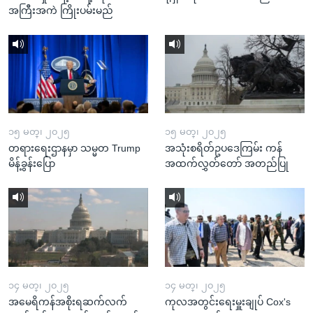
အကြီးအကဲ ကြိုးပမ်းမည်
၁၅ မတ္၊ ၂၀၂၅
၁၅ မတ္၊ ၂၀၂၅
တရားရေးဌာနမှာ သမ္မတ Trump
အသုံးစရိတ်ဥပဒေကြမ်း ကန်
မိန့်ခွန်းပြော
အထက်လွှတ်တော် အတည်ပြု
၁၄ မတ္၊ ၂၀၂၅
၁၄ မတ္၊ ၂၀၂၅
အမေရိကန်အစိုးရဆက်လက်
ကုလအတွင်းရေးမှူးချုပ် Cox's