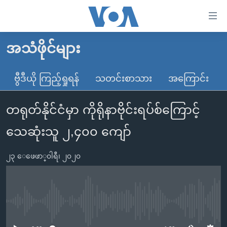
သုံး
ရ
လွယ်ကူ
အသံဖိုင်များ
မူလစာမျက်နှာ
စေ
မြန်မာ
ဗွီဒီယို ကြည့်ရှုရန်
သတင်းစာသား
အကြောင်း
သည့်
ကမ္ဘာ့သတင်းများ
Link
တရုတ်နိုင်ငံမှာ ကိုရိုနာဗိုင်းရပ်စ်ကြောင့်
ဗွီဒီယို
နိုင်ငံတကာ
များ
သတင်းလွတ်လပ်ခွင့်
အမေရိကန်
သေဆုံးသူ ၂,၄၀၀ ကျော်
ပင်မ
ရပ်ဝန်းတခု လမ်းတခု အလွန်
တရုတ်
အကြောင်းအရာ
၂၃ ေဖေဖာ္၀ါရီ၊ ၂၀၂၀
သို့
အင်္ဂလိပ်စာလေ့လာမယ်
အစ္စရေး-ပါလက်စတိုင်း
ကျော်
အပတ်စဉ်ကဏ္ဍများ
အမေရိကန်သုံးအီဒီယံ
ကြည့်
ရေဒီယိုနှင့်ရုပ်သံ အချက်အလက်များ
မကြေးမုံရဲ့ အင်္ဂလိပ်စာ
ရေဒီယို
ရန်
No media source currently available
ပင်မ
ရေဒီယို/တီဗွီအစီအစဉ်
ရုပ်ရှင်ထဲက အင်္ဂလိပ်စာ
တီဗွီ