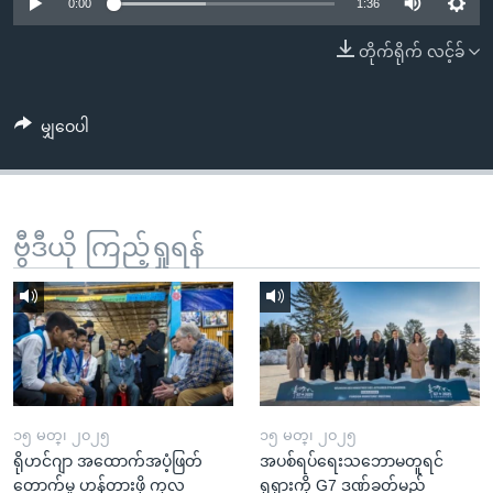
အ
0:00
1:36
သုတပဒေသာ အင်္ဂလိပ်စာ
ညွန်း
Learning English
တိုက်ရိုက် လင့်ခ်
စာမျက်နှာ
သို့
ဗွီအိုအေ လူမှုကွန်ယက်များ
ကျော်
မျှဝေပါ
ကြည့်
ရန်
ဘာသာစကားများ
ရှာဖွေ
ဗွီဒီယို ကြည့်ရှုရန်
ရန်
နေရာ
သို့
ကျော်
ရန်
၁၅ မတ္၊ ၂၀၂၅
၁၅ မတ္၊ ၂၀၂၅
ရိုဟင်ဂျာ အထောက်အပံ့ဖြတ်
အပစ်ရပ်ရေးသဘောမတူရင်
တောက်မှု ဟန့်တားဖို့ ကုလ
ရုရှားကို G7 ဒဏ်ခတ်မည်