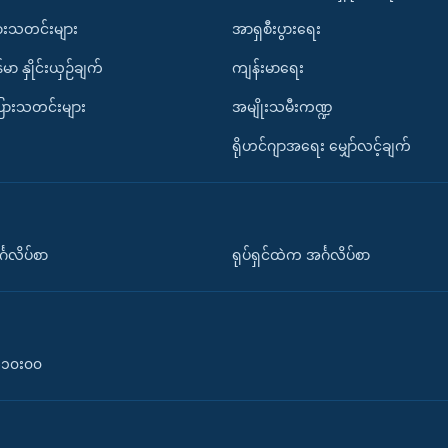
ားသတင်းများ
အာရှစီးပွားရေး
်မာ နှိုင်းယှဉ်ချက်
ကျန်းမာရေး
ပြားသတင်းများ
အမျိုးသမီးကဏ္ဍ
ရိုဟင်ဂျာအရေး မျှော်လင့်ချက်
်္ဂလိပ်စာ
ရုပ်ရှင်ထဲက အင်္ဂလိပ်စာ
၀-၁၀း၀၀