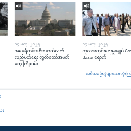
၁၄ မတ္၊ ၂၀၂၅
၁၄ မတ္၊ ၂၀၂၅
အမေရိကန်အစိုးရဆက်လက်
ကုလအတွင်းရေးမှူးချုပ် Co
လည်ပတ်ရေး လွှတ်တော်အမတ်
Bazar ရောက်
တွေ ကြိုးပမ်း
အစီအစဉ်တွဲများအားလုံးကြည့
း
ား