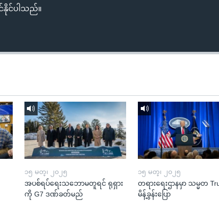
်နိုင်ပါသည်။
၁၅ မတ္၊ ၂၀၂၅
၁၅ မတ္၊ ၂၀၂၅
အပစ်ရပ်ရေးသဘောမတူရင် ရုရှား
တရားရေးဌာနမှာ သမ္မတ T
ကို G7 ဒဏ်ခတ်မည်
မိန့်ခွန်းပြော