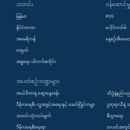
သတင်း
၀န်ဆောင်မှ
မြန်မာ
RSS
နိုင်ငံတကာ
ပေါ့ဒ်ကတ်စ်
အမေရိကန်
နေ့စဉ်အီးမေ
တရုတ်
အစ္စရေး-ပါလက်စတိုင်း
အပတ်စဉ်ကဏ္ဍများ
အယ်ဒီတာနဲ့ ဆွေးနွေးခန်း
သိပ္ပံနဲ့နည်း
ဒီမိုကရေစီ၊ လူ့အခွင့်အရေးနှင့် ခေတ်ပြိုင်ကမ္ဘာ
ဥတုရာသီနဲ့ 
သတင်းသုံးသပ်ချက်
စီးပွားရေး
ဒီမိုကရေစီရေးရာ
တပတ်အတွင်