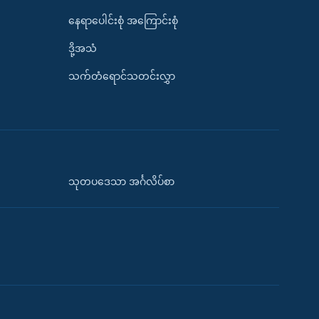
နေရာပေါင်းစုံ အကြောင်းစုံ
ဒို့အသံ
သက်တံရောင်သတင်းလွှာ
သုတပဒေသာ အင်္ဂလိပ်စာ