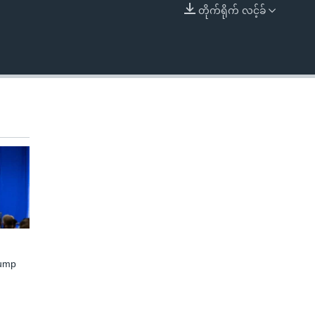
တိုက်ရိုက် လင့်ခ်
EMBED
rump