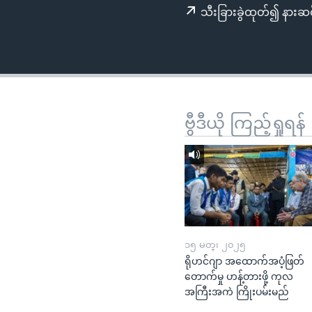
သုတပဒေသာ အင်္ဂလိပ်စာ
အ
သီးခြားခွဲထုတ်၍ နားဆင
ညွန်း
စာမျက်နှာ
သို့
ကျော်
ကြည့်
ရန်
ဗွီဒီယို ကြည့်ရှုရန်
ရှာဖွေ
ရန်
နေရာ
သို့
ကျော်
ရန်
၁၅ မတ္၊ ၂၀၂၅
ရိုဟင်ဂျာ အထောက်အပံ့ဖြတ်
တောက်မှု ဟန့်တားဖို့ ကုလ
အကြီးအကဲ ကြိုးပမ်းမည်