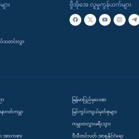
ုများ
ဗွီအိုအေ လူမှုကွန်ယက်များ
းလ်သတင်းလွှာ
ပညာ
မြန်မာပြည်မှပေးစာ
အနာဂတ်ကမ္ဘာ
မြင်ကွင်းကျယ်မှတ်စုများ
ကမ္ဘာတလွှားခရီးသွား
း အားကစား
ဒီသီတင်းပတ် အာရှနိုင်ငံရေး