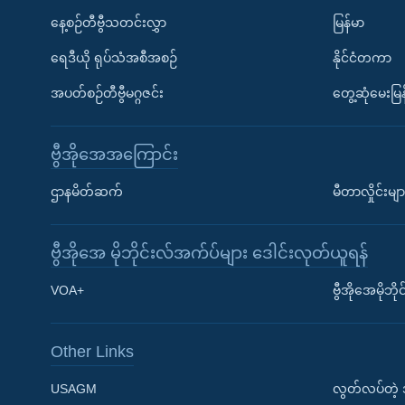
နေ့စဉ်တီဗွီသတင်းလွှာ
မြန်မာ
ရေဒီယို ရုပ်သံအစီအစဉ်
နိုင်ငံတကာ
အပတ်စဉ်တီဗွီမဂ္ဂဇင်း
တွေ့ဆုံမေးမြန
ဗွီအိုအေအကြောင်း
ဌာနမိတ်ဆက်
မီတာလှိုင်းမျာ
ဗွီအိုအေ မိုဘိုင်းလ်အက်ပ်များ ဒေါင်းလုတ်ယူရန်
Learning English
VOA+
ဗွီအိုအေမိုဘ
ဗွီအိုအေ လူမှုကွန်ယက်များ
Other Links
USAGM
လွတ်လပ်တဲ့