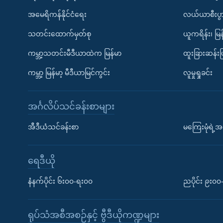
အမေရိကန်နိုင်ငံရေး
လယ်ယာစီးပွ
သတင်းထောက်မှတ်စု
ယူကရိန်း၊ မြန
ကမ္ဘာ့သတင်းမီဒီယာထဲက မြန်မာ
ထူးခြားဆန်း
ကမ္ဘာ့ မြန်မာ့ မီဒီယာမြင်ကွင်း
လူမှုရှုခင်း
အင်္ဂလိပ်သင်ခန်းစာများ
အီဒီယံသင်ခန်းစာ
မကြေးမုံရဲ့အင
ရေဒီယို
နံနက်ပိုင်း ၆း၀၀-ရး၀၀
ညပိုင်း ၉း၀
ရုပ်သံအစီအစဉ်နှင့် ဗွီဒီယိုကဏ္ဍများ