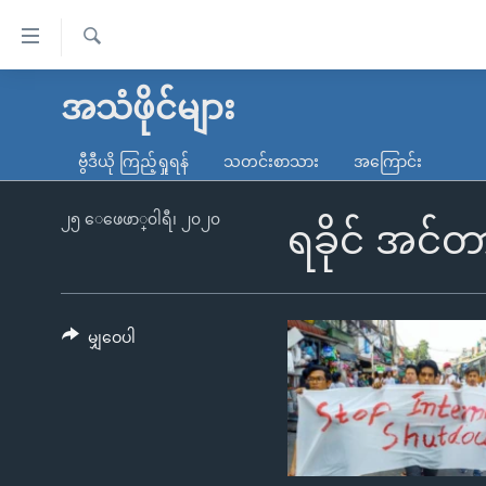
သုံး
ရ
ရှာဖွေ
လွယ်ကူ
မူလစာမျက်နှာ
အသံဖိုင်များ
ရ
စေ
မြန်မာ
လာ
ဗွီဒီယို ကြည့်ရှုရန်
သတင်းစာသား
အကြောင်း
သည့်
ဒ်
ကမ္ဘာ့သတင်းများ
Link
ဗွီဒီယို
နိုင်ငံတကာ
၂၅ ေဖေဖာ္၀ါရီ၊ ၂၀၂၀
ရခိုင် အင်တ
များ
သတင်းလွတ်လပ်ခွင့်
အမေရိကန်
ပင်မ
ရပ်ဝန်းတခု လမ်းတခု အလွန်
တရုတ်
အကြောင်းအရာ
အင်္ဂလိပ်စာလေ့လာမယ်
အစ္စရေး-ပါလက်စတိုင်း
မျှဝေပါ
သို့
အပတ်စဉ်ကဏ္ဍများ
အမေရိကန်သုံးအီဒီယံ
ကျော်
ကြည့်
ရေဒီယိုနှင့်ရုပ်သံ အချက်အလက်များ
မကြေးမုံရဲ့ အင်္ဂလိပ်စာ
ရေဒီယို
ရန်
ရေဒီယို/တီဗွီအစီအစဉ်
ရုပ်ရှင်ထဲက အင်္ဂလိပ်စာ
တီဗွီ
ပင်မ