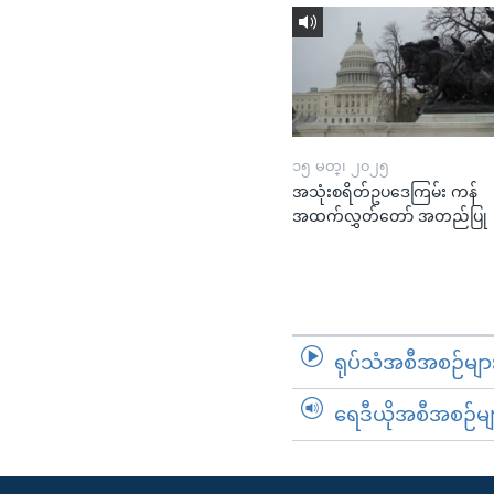
၁၅ မတ္၊ ၂၀၂၅
အသုံးစရိတ်ဥပဒေကြမ်း ကန်
အထက်လွှတ်တော် အတည်ပြု
ရုပ်သံအစီအစဉ်မျာ
ရေဒီယိုအစီအစဉ်မျ