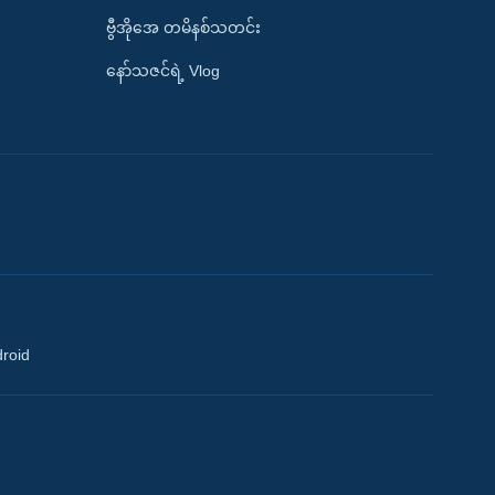
ဗွီအိုအေ တမိနစ်သတင်း
နော်သဇင်ရဲ့ Vlog
droid