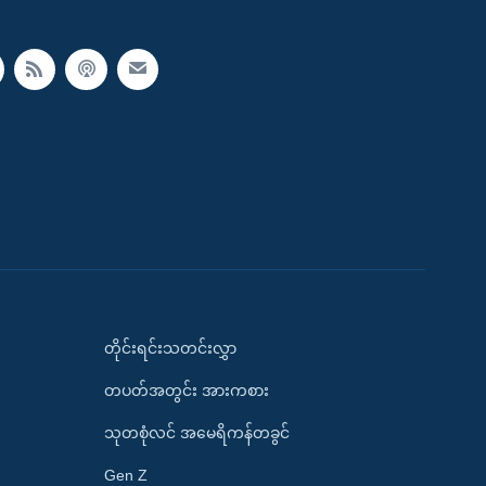
တိုင်းရင်းသတင်းလွှာ
တပတ်အတွင်း အားကစား
သုတစုံလင် အမေရိကန်တခွင်
Gen Z