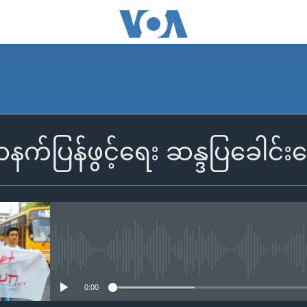
ာနက်ပြန်ဖွင့်ရေး ဆန္ဒပြခေါင်း
No media source currently availa
0:00