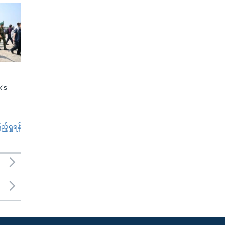
x's
်ရှုရန်