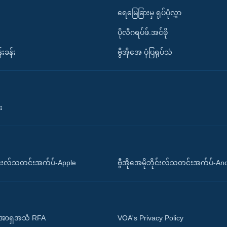
ရေမြေခြားမှ ရုပ်ပုံလွှာ
ပိုလီဂရပ်ဖ်.အင်ဖို
်းခန်း
ဗွီအိုအေ ပုံပြရုပ်သံ
း
ိုင်းလ်သတင်းအက်ပ်-Apple
ဗွီအိုအေမိုဘိုင်းလ်သတင်းအက်ပ်-An
 အာရှအသံ RFA
VOA's Privacy Policy