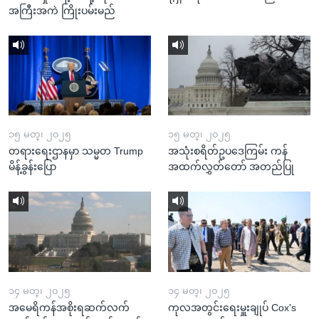
အကြီးအကဲ ကြိုးပမ်းမည်
၁၅ မတ္၊ ၂၀၂၅
၁၅ မတ္၊ ၂၀၂၅
တရားရေးဌာနမှာ သမ္မတ Trump
အသုံးစရိတ်ဥပဒေကြမ်း ကန်
မိန့်ခွန်းပြော
အထက်လွှတ်တော် အတည်ပြု
၁၄ မတ္၊ ၂၀၂၅
၁၄ မတ္၊ ၂၀၂၅
အမေရိကန်အစိုးရဆက်လက်
ကုလအတွင်းရေးမှူးချုပ် Cox's