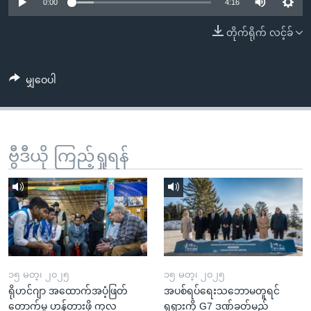
အ
0:00
4:16
သုတပဒေသာ အင်္ဂလိပ်စာ
ညွန်း
Learning English
တိုက်ရိုက် လင့်ခ်
စာမျက်နှာ
သို့
ဗွီအိုအေ လူမှုကွန်ယက်များ
ကျော်
မျှဝေပါ
ကြည့်
ရန်
ဘာသာစကားများ
ရှာဖွေ
ဗွီဒီယို ကြည့်ရှုရန်
ရန်
နေရာ
သို့
ကျော်
ရန်
၁၅ မတ္၊ ၂၀၂၅
၁၅ မတ္၊ ၂၀၂၅
ရိုဟင်ဂျာ အထောက်အပံ့ဖြတ်
အပစ်ရပ်ရေးသဘောမတူရင်
တောက်မှု ဟန့်တားဖို့ ကုလ
ရုရှားကို G7 ဒဏ်ခတ်မည်