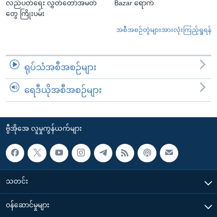
လည်ပတ်ရေး လွှတ်တော်အမတ်
Bazar ရောက်
တွေ ကြိုးပမ်း
အစီအစဉ်တွဲများအားလုံးကြည့်ရှုရန်
ရုပ်သံအစီအစဉ်များ
ရေဒီယိုအစီအစဉ်များ
ဗွီအိုအေ လူမှုကွန်ယက်များ
သတင်း
၀န်ဆောင်မှုများ