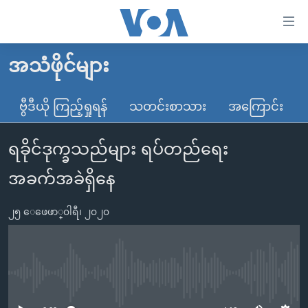
သုံး
ရ
လွယ်ကူ
အသံဖိုင်များ
မူလစာမျက်နှာ
စေ
မြန်မာ
ဗွီဒီယို ကြည့်ရှုရန်
သတင်းစာသား
အကြောင်း
သည့်
ကမ္ဘာ့သတင်းများ
Link
ရခိုင်ဒုက္ခသည်များ ရပ်တည်ရေး
ဗွီဒီယို
နိုင်ငံတကာ
များ
သတင်းလွတ်လပ်ခွင့်
အမေရိကန်
အခက်အခဲရှိနေ
ပင်မ
ရပ်ဝန်းတခု လမ်းတခု အလွန်
တရုတ်
အကြောင်းအရာ
၂၅ ေဖေဖာ္၀ါရီ၊ ၂၀၂၀
သို့
အင်္ဂလိပ်စာလေ့လာမယ်
အစ္စရေး-ပါလက်စတိုင်း
ကျော်
အပတ်စဉ်ကဏ္ဍများ
အမေရိကန်သုံးအီဒီယံ
ကြည့်
ရေဒီယိုနှင့်ရုပ်သံ အချက်အလက်များ
မကြေးမုံရဲ့ အင်္ဂလိပ်စာ
ရေဒီယို
ရန်
No media source currently available
ပင်မ
ရေဒီယို/တီဗွီအစီအစဉ်
ရုပ်ရှင်ထဲက အင်္ဂလိပ်စာ
တီဗွီ