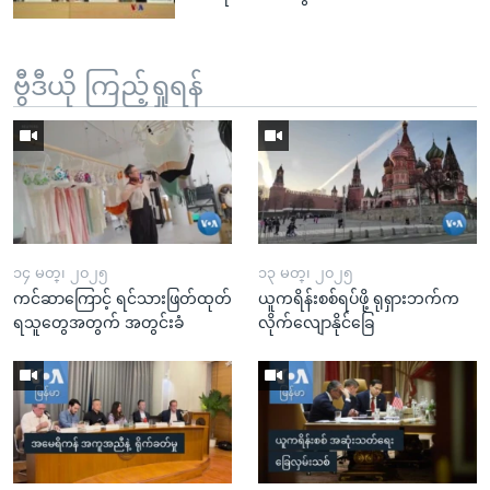
ဗွီဒီယို ကြည့်ရှုရန်
၁၄ မတ္၊ ၂၀၂၅
၁၃ မတ္၊ ၂၀၂၅
ကင်ဆာကြောင့် ရင်သားဖြတ်ထုတ်
ယူကရိန်းစစ်ရပ်ဖို့ ရုရှားဘက်က
ရသူတွေအတွက် အတွင်းခံ
လိုက်လျောနိုင်ခြေ