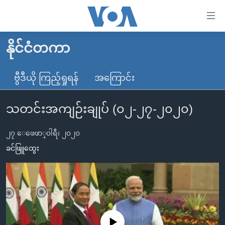
သုံး
ရ
လွယ်ကူ
နိုင်ငံတကာ
မူလစာမျက်နှာ
စေ
မြန်မာ
ဗွီဒီယို ကြည့်ရှုရန်
အကြောင်း
သည့်
ကမ္ဘာ့သတင်းများ
Link
သတင်းအကျဉ်းချုပ် (၀၂-၂၇-၂၀၂၀)
ဗွီဒီယို
နိုင်ငံတကာ
များ
သတင်းလွတ်လပ်ခွင့်
အမေရိကန်
ပင်မ
၂၇ ေဖေဖာ္၀ါရီ၊ ၂၀၂၀
ရပ်ဝန်းတခု လမ်းတခု အလွန်
တရုတ်
အကြောင်းအရာ
ခင်ဖြူထွေး
သို့
အင်္ဂလိပ်စာလေ့လာမယ်
အစ္စရေး-ပါလက်စတိုင်း
ကျော်
အပတ်စဉ်ကဏ္ဍများ
အမေရိကန်သုံးအီဒီယံ
ကြည့်
ရေဒီယိုနှင့်ရုပ်သံ အချက်အလက်များ
မကြေးမုံရဲ့ အင်္ဂလိပ်စာ
ရေဒီယို
ရန်
ပင်မ
ရေဒီယို/တီဗွီအစီအစဉ်
ရုပ်ရှင်ထဲက အင်္ဂလိပ်စာ
တီဗွီ
No media source currently available