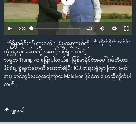
အ
သုတပဒေသာ အင်္ဂလိပ်စာ
ညွန်း
Learning English
စာမျက်နှာ
သို့
ဗွီအိုအေ လူမှုကွန်ယက်များ
0:00
1:28
ကျော်
တိုက်ရိုက် လင့်ခ်
ကြည့်
- ကိုရိုနာဗိုင်းရပ် ကူးစက်ပျံ့နှံ့မှုအန္တရာယ်ကို
ရန်
တုံ့ပြန်လုပ်ဆောင်ဖို့ အဆင့်သင့်ရှိတယ်လို့
ဘာသာစကားများ
ရှာဖွေ
သမ္မတ Trump က ပြောပါတယ်။ - မြန်မာနိုင်ငံအပေါ် ဂမ်ဘီယာ
ရန်
နိုင်ငံရဲ့ စွဲချက်တွေကို ထောက်ခံပြီး ICJ တရားရုံးမှာ ကြားဖြတ်
နေရာ
အမှု တင်သွင်းမယ့်အကြောင်း Maldives နိုင်ငံက ပြောဆိုလိုက်ပါ
သို့
တယ်။
ကျော်
ရန်
မျှဝေပါ