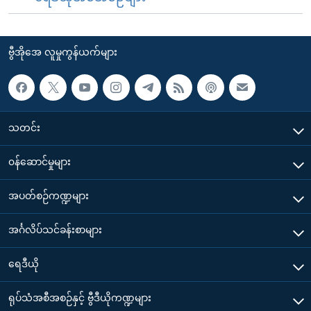
ဗွီအိုအေ လူမှုကွန်ယက်များ
သတင်း
၀န်ဆောင်မှုများ
အပတ်စဉ်ကဏ္ဍများ
အင်္ဂလိပ်သင်ခန်းစာများ
ရေဒီယို
ရုပ်သံအစီအစဉ်နှင့် ဗွီဒီယိုကဏ္ဍများ