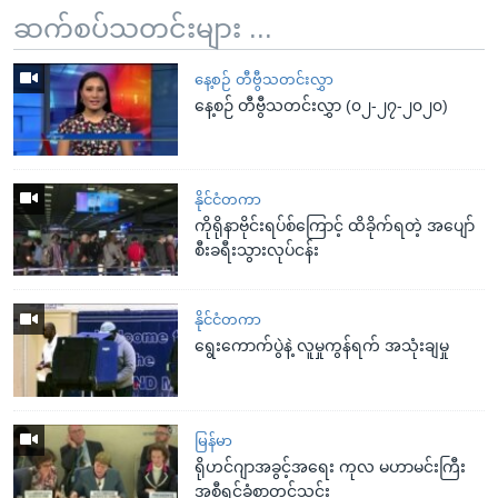
ဆက်စပ်သတင်းများ ...
နေ့စဉ် တီဗွီသတင်းလွှာ
နေ့စဉ် တီဗွီသတင်းလွှာ (၀၂-၂၇-၂၀၂၀)
နိုင်ငံတကာ
ကိုရိုနာဗိုင်းရပ်စ်ကြောင့် ထိခိုက်ရတဲ့ အပျော်
စီးခရီးသွားလုပ်ငန်း
နိုင်ငံတကာ
ရွေးကောက်ပွဲနဲ့ လူမှုကွန်ရက် အသုံးချမှု
မြန်မာ
ရိုဟင်ဂျာအခွင့်အရေး ကုလ မဟာမင်းကြီး
အစီရင်ခံစာတင်သွင်း