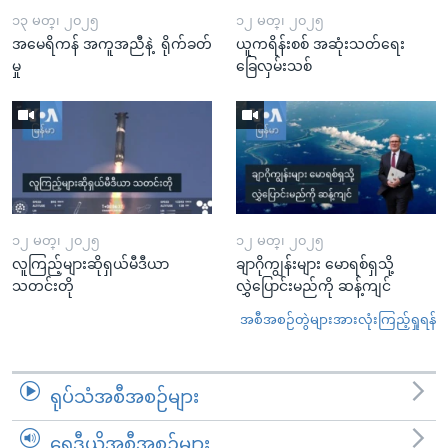
၁၃ မတ္၊ ၂၀၂၅
၁၂ မတ္၊ ၂၀၂၅
အမေရိကန် အကူအညီနဲ့ ရိုက်ခတ်
ယူကရိန်းစစ် အဆုံးသတ်ရေး
မှု
ခြေလှမ်းသစ်
၁၂ မတ္၊ ၂၀၂၅
၁၂ မတ္၊ ၂၀၂၅
လူကြည့်များဆိုရှယ်မီဒီယာ
ချာဂိုကျွန်းများ မောရစ်ရှသို့
သတင်းတို
လွှဲပြောင်းမည်ကို ဆန့်ကျင်
အစီအစဉ်တွဲများအားလုံးကြည့်ရှုရန်
ရုပ်သံအစီအစဉ်များ
ရေဒီယိုအစီအစဉ်များ