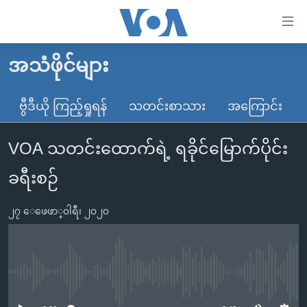
သုံး
ရ
လွယ်ကူ
အသံဖိုင်များ
မူလစာမျက်နှာ
စေ
မြန်မာ
ဗွီဒီယို ကြည့်ရှုရန်
သတင်းစာသား
အကြောင်း
သည့်
ကမ္ဘာ့သတင်းများ
Link
VOA သတင်းထောက်ရဲ့ ရခိုင်မြောက်ပိုင်း
ဗွီဒီယို
နိုင်ငံတကာ
များ
သတင်းလွတ်လပ်ခွင့်
အမေရိကန်
ခရီးစဉ်
ပင်မ
ရပ်ဝန်းတခု လမ်းတခု အလွန်
တရုတ်
အကြောင်းအရာ
၂၇ ေဖေဖာ္၀ါရီ၊ ၂၀၂၀
သို့
အင်္ဂလိပ်စာလေ့လာမယ်
အစ္စရေး-ပါလက်စတိုင်း
ကျော်
အပတ်စဉ်ကဏ္ဍများ
အမေရိကန်သုံးအီဒီယံ
ကြည့်
ရေဒီယိုနှင့်ရုပ်သံ အချက်အလက်များ
မကြေးမုံရဲ့ အင်္ဂလိပ်စာ
ရေဒီယို
ရန်
No media source currently available
ပင်မ
ရေဒီယို/တီဗွီအစီအစဉ်
ရုပ်ရှင်ထဲက အင်္ဂလိပ်စာ
တီဗွီ