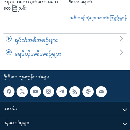
လည်ပတ်ရေး လွှတ်တော်အမတ်
Bazar ရောက်
တွေ ကြိုးပမ်း
အစီအစဉ်တွဲများအားလုံးကြည့်ရှုရန်
ရုပ်သံအစီအစဉ်များ
ရေဒီယိုအစီအစဉ်များ
ဗွီအိုအေ လူမှုကွန်ယက်များ
သတင်း
၀န်ဆောင်မှုများ