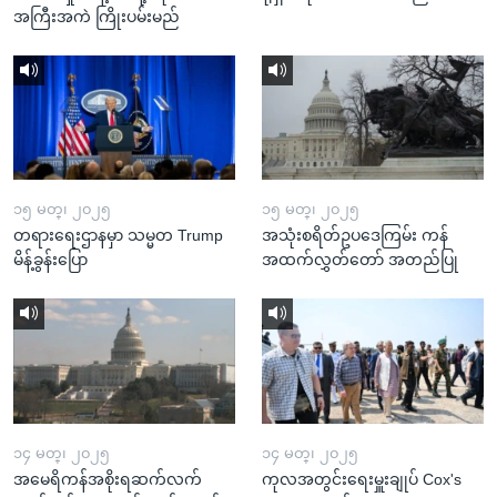
အကြီးအကဲ ကြိုးပမ်းမည်
၁၅ မတ္၊ ၂၀၂၅
၁၅ မတ္၊ ၂၀၂၅
တရားရေးဌာနမှာ သမ္မတ Trump
အသုံးစရိတ်ဥပဒေကြမ်း ကန်
မိန့်ခွန်းပြော
အထက်လွှတ်တော် အတည်ပြု
၁၄ မတ္၊ ၂၀၂၅
၁၄ မတ္၊ ၂၀၂၅
အမေရိကန်အစိုးရဆက်လက်
ကုလအတွင်းရေးမှူးချုပ် Cox's