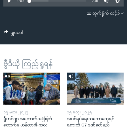
အ
0:00
2:48
သုတပဒေသာ အင်္ဂလိပ်စာ
ညွန်း
Learning English
တိုက်ရိုက် လင့်ခ်
စာမျက်နှာ
သို့
ဗွီအိုအေ လူမှုကွန်ယက်များ
ကျော်
မျှဝေပါ
ကြည့်
ရန်
ဘာသာစကားများ
ရှာဖွေ
ဗွီဒီယို ကြည့်ရှုရန်
ရန်
နေရာ
သို့
ကျော်
ရန်
၁၅ မတ္၊ ၂၀၂၅
၁၅ မတ္၊ ၂၀၂၅
ရိုဟင်ဂျာ အထောက်အပံ့ဖြတ်
အပစ်ရပ်ရေးသဘောမတူရင်
တောက်မှု ဟန့်တားဖို့ ကုလ
ရုရှားကို G7 ဒဏ်ခတ်မည်