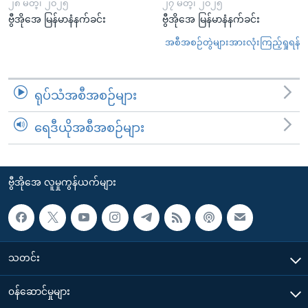
၂၈ မတ္၊ ၂၀၂၅
၂၇ မတ္၊ ၂၀၂၅
ဗွီအိုအေ မြန်မာနံနက်ခင်း
ဗွီအိုအေ မြန်မာနံနက်ခင်း
အစီအစဉ်တွဲများအားလုံးကြည့်ရှုရန်
ရုပ်သံအစီအစဉ်များ
ရေဒီယိုအစီအစဉ်များ
ဗွီအိုအေ လူမှုကွန်ယက်များ
သတင်း
၀န်ဆောင်မှုများ