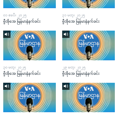
၀၁ ဧၿပီ၊ ၂၀၂၅
၃၁ မတ္၊ ၂၀၂၅
ဗွီအိုအေ မြန်မာနံနက်ခင်း
ဗွီအိုအေ မြန်မာနံနက်ခင်း
၃၀ မတ္၊ ၂၀၂၅
၂၉ မတ္၊ ၂၀၂၅
ဗွီအိုအေ မြန်မာနံနက်ခင်း
ဗွီအိုအေ မြန်မာနံနက်ခင်း