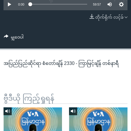
အ
0:00
59:57
သုတပဒေသာ အင်္ဂလိပ်စာ
ညွန်း
Learning English
တိုက်ရိုက် လင့်ခ်
စာမျက်နှာ
သို့
ဗွီအိုအေ လူမှုကွန်ယက်များ
ကျော်
မျှဝေပါ
ကြည့်
ရန်
ဘာသာစကားများ
ရှာဖွေ
အပြည်ပြည်ဆိုင်ရာ စံတော်ချိန် 2330 - ကြာမြင့်ချိန် တစ်နာရီ
ရန်
နေရာ
သို့
ကျော်
ရန်
ဗွီဒီယို ကြည့်ရှုရန်