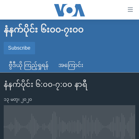
သုံး
ရ
လွယ်ကူ
နံနက်ပိုင်း ၆း၀၀-၇း၀၀
မူလစာမျက်နှာ
စေ
မြန်မာ
Subscribe
သည့်
SUBSCRIBE
ကမ္ဘာ့သတင်းများ
Link
ဗွီဒီယို ကြည့်ရှုရန်
အကြောင်း
ဗွီဒီယို
နိုင်ငံတကာ
များ
Spotify
သတင်းလွတ်လပ်ခွင့်
အမေရိကန်
ပင်မ
နံနက်ပိုင်း ၆:၀၀-၇:၀၀ နာရီ
ရပ်ဝန်းတခု လမ်းတခု အလွန်
တရုတ်
အကြောင်းအရာ
ရယူရန်
သို့
၁၃ မတ္၊ ၂၀၂၀
အင်္ဂလိပ်စာလေ့လာမယ်
အစ္စရေး-ပါလက်စတိုင်း
ကျော်
အပတ်စဉ်ကဏ္ဍများ
အမေရိကန်သုံးအီဒီယံ
ကြည့်
ရေဒီယိုနှင့်ရုပ်သံ အချက်အလက်များ
မကြေးမုံရဲ့ အင်္ဂလိပ်စာ
ရေဒီယို
ရန်
No media source currently available
ပင်မ
ရေဒီယို/တီဗွီအစီအစဉ်
ရုပ်ရှင်ထဲက အင်္ဂလိပ်စာ
တီဗွီ