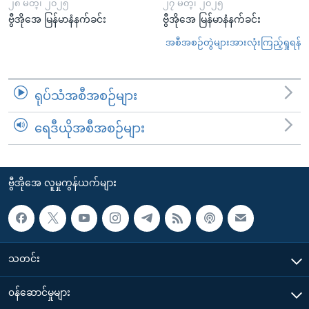
၂၈ မတ္၊ ၂၀၂၅
၂၇ မတ္၊ ၂၀၂၅
ဗွီအိုအေ မြန်မာနံနက်ခင်း
ဗွီအိုအေ မြန်မာနံနက်ခင်း
အစီအစဉ်တွဲများအားလုံးကြည့်ရှုရန်
ရုပ်သံအစီအစဉ်များ
ရေဒီယိုအစီအစဉ်များ
ဗွီအိုအေ လူမှုကွန်ယက်များ
သတင်း
၀န်ဆောင်မှုများ