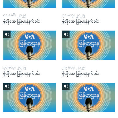
၀၁ ဧၿပီ၊ ၂၀၂၅
၃၁ မတ္၊ ၂၀၂၅
ဗွီအိုအေ မြန်မာနံနက်ခင်း
ဗွီအိုအေ မြန်မာနံနက်ခင်း
၃၀ မတ္၊ ၂၀၂၅
၂၉ မတ္၊ ၂၀၂၅
ဗွီအိုအေ မြန်မာနံနက်ခင်း
ဗွီအိုအေ မြန်မာနံနက်ခင်း