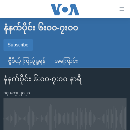
သုံး
ရ
လွယ်ကူ
နံနက်ပိုင်း ၆း၀၀-၇း၀၀
မူလစာမျက်နှာ
စေ
မြန်မာ
Subscribe
သည့်
SUBSCRIBE
ကမ္ဘာ့သတင်းများ
Link
ဗွီဒီယို ကြည့်ရှုရန်
အကြောင်း
ဗွီဒီယို
နိုင်ငံတကာ
များ
Spotify
သတင်းလွတ်လပ်ခွင့်
အမေရိကန်
ပင်မ
နံနက်ပိုင်း ၆:၀၀-၇:၀၀ နာရီ
ရပ်ဝန်းတခု လမ်းတခု အလွန်
တရုတ်
အကြောင်းအရာ
ရယူရန်
သို့
၁၄ မတ္၊ ၂၀၂၀
အင်္ဂလိပ်စာလေ့လာမယ်
အစ္စရေး-ပါလက်စတိုင်း
ကျော်
အပတ်စဉ်ကဏ္ဍများ
အမေရိကန်သုံးအီဒီယံ
ကြည့်
ရေဒီယိုနှင့်ရုပ်သံ အချက်အလက်များ
မကြေးမုံရဲ့ အင်္ဂလိပ်စာ
ရေဒီယို
ရန်
No media source currently available
ပင်မ
ရေဒီယို/တီဗွီအစီအစဉ်
ရုပ်ရှင်ထဲက အင်္ဂလိပ်စာ
တီဗွီ