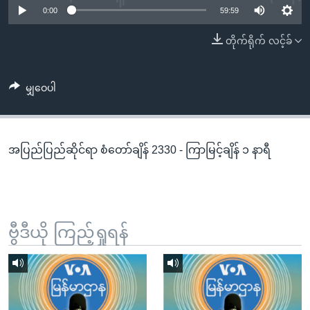
အ
0:00
59:59
သုတပဒေသာ အင်္ဂလိပ်စာ
ညွန်း
Learning English
တိုက်ရိုက် လင့်ခ်
စာမျက်နှာ
သို့
ဗွီအိုအေ လူမှုကွန်ယက်များ
ကျော်
မျှဝေပါ
ကြည့်
ရန်
ဘာသာစကားများ
ရှာဖွေ
အပြည်ပြည်ဆိုင်ရာ စံတော်ချိန် 2330 - ကြာမြင့်ချိန် ၁ နာရီ
ရန်
နေရာ
သို့
ကျော်
ရန်
ဗွီဒီယို ကြည့်ရှုရန်