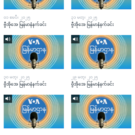
၀၁ ဧၿပီ၊ ၂၀၂၅
၃၁ မတ္၊ ၂၀၂၅
ဗွီအိုအေ မြန်မာနံနက်ခင်း
ဗွီအိုအေ မြန်မာနံနက်ခင်း
၃၀ မတ္၊ ၂၀၂၅
၂၉ မတ္၊ ၂၀၂၅
ဗွီအိုအေ မြန်မာနံနက်ခင်း
ဗွီအိုအေ မြန်မာနံနက်ခင်း