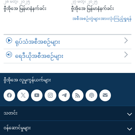
၂၈ မတ္၊ ၂၀၂၅
၂၇ မတ္၊ ၂၀၂၅
ဗွီအိုအေ မြန်မာနံနက်ခင်း
ဗွီအိုအေ မြန်မာနံနက်ခင်း
အစီအစဉ်တွဲများအားလုံးကြည့်ရှုရန်
ရုပ်သံအစီအစဉ်များ
ရေဒီယိုအစီအစဉ်များ
ဗွီအိုအေ လူမှုကွန်ယက်များ
သတင်း
၀န်ဆောင်မှုများ