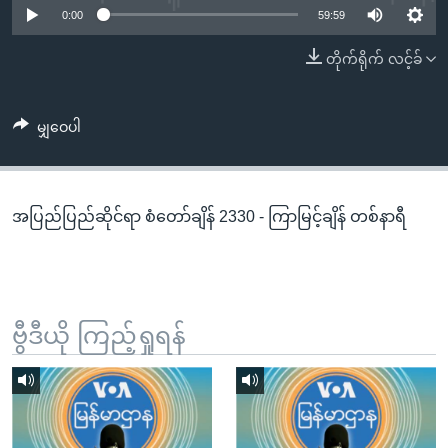
အ
0:00
59:59
သုတပဒေသာ အင်္ဂလိပ်စာ
ညွန်း
Learning English
တိုက်ရိုက် လင့်ခ်
စာမျက်နှာ
သို့
ဗွီအိုအေ လူမှုကွန်ယက်များ
ကျော်
မျှဝေပါ
ကြည့်
ရန်
ဘာသာစကားများ
ရှာဖွေ
အပြည်ပြည်ဆိုင်ရာ စံတော်ချိန် 2330 - ကြာမြင့်ချိန် တစ်နာရီ
ရန်
နေရာ
သို့
ကျော်
ရန်
ဗွီဒီယို ကြည့်ရှုရန်