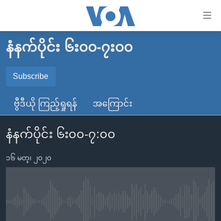
သုံး
ရ
လွယ်ကူ
နံနက်ပိုင်း ၆း၀၀-၇း၀၀
မူလစာမျက်နှာ
စေ
မြန်မာ
Subscribe
သည့်
SUBSCRIBE
ကမ္ဘာ့သတင်းများ
Link
ဗွီဒီယို ကြည့်ရှုရန်
အကြောင်း
ဗွီဒီယို
နိုင်ငံတကာ
များ
Spotify
သတင်းလွတ်လပ်ခွင့်
အမေရိကန်
ပင်မ
နံနက်ပိုင်း ၆း၀၀-၇:၀၀
ရပ်ဝန်းတခု လမ်းတခု အလွန်
တရုတ်
အကြောင်းအရာ
ရယူရန်
သို့
၁၆ မတ္၊ ၂၀၂၀
အင်္ဂလိပ်စာလေ့လာမယ်
အစ္စရေး-ပါလက်စတိုင်း
ကျော်
အပတ်စဉ်ကဏ္ဍများ
အမေရိကန်သုံးအီဒီယံ
ကြည့်
ရေဒီယိုနှင့်ရုပ်သံ အချက်အလက်များ
မကြေးမုံရဲ့ အင်္ဂလိပ်စာ
ရေဒီယို
ရန်
No media source currently available
ပင်မ
ရေဒီယို/တီဗွီအစီအစဉ်
ရုပ်ရှင်ထဲက အင်္ဂလိပ်စာ
တီဗွီ