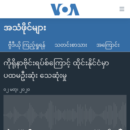
သုံး
ရ
လွယ်ကူ
အသံဖိုင်များ
မူလစာမျက်နှာ
စေ
မြန်မာ
ဗွီဒီယို ကြည့်ရှုရန်
သတင်းစာသား
အကြောင်း
သည့်
ကမ္ဘာ့သတင်းများ
Link
ကိုရိုနာဗိုင်းရပ်စ်ကြောင့် ထိုင်းနိုင်ငံမှာ
ဗွီဒီယို
နိုင်ငံတကာ
များ
သတင်းလွတ်လပ်ခွင့်
အမေရိကန်
ပထမဦးဆုံး သေဆုံးမှု
ပင်မ
ရပ်ဝန်းတခု လမ်းတခု အလွန်
တရုတ်
အကြောင်းအရာ
၀၂ မတ္၊ ၂၀၂၀
သို့
အင်္ဂလိပ်စာလေ့လာမယ်
အစ္စရေး-ပါလက်စတိုင်း
ကျော်
အပတ်စဉ်ကဏ္ဍများ
အမေရိကန်သုံးအီဒီယံ
ကြည့်
ရေဒီယိုနှင့်ရုပ်သံ အချက်အလက်များ
မကြေးမုံရဲ့ အင်္ဂလိပ်စာ
ရေဒီယို
ရန်
No media source currently available
ပင်မ
ရေဒီယို/တီဗွီအစီအစဉ်
ရုပ်ရှင်ထဲက အင်္ဂလိပ်စာ
တီဗွီ