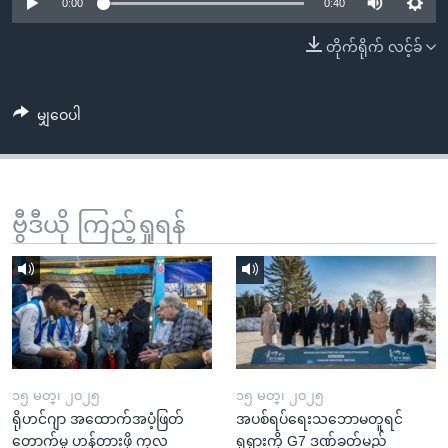
အ
0:00
0:40
သုတပဒေသာ အင်္ဂလိပ်စာ
ညွန်း
Learning English
တိုက်ရိုက် လင့်ခ်
စာမျက်နှာ
သို့
ဗွီအိုအေ လူမှုကွန်ယက်များ
ကျော်
မျှဝေပါ
ကြည့်
ရန်
ဘာသာစကားများ
ရှာဖွေ
ဗွီဒီယို ကြည့်ရှုရန်
ရန်
နေရာ
သို့
ကျော်
ရန်
၁၅ မတ္၊ ၂၀၂၅
၁၅ မတ္၊ ၂၀၂၅
ရိုဟင်ဂျာ အထောက်အပံ့ဖြတ်
အပစ်ရပ်ရေးသဘောမတူရင်
တောက်မှု ဟန့်တားဖို့ ကုလ
ရုရှားကို G7 ဒဏ်ခတ်မည်