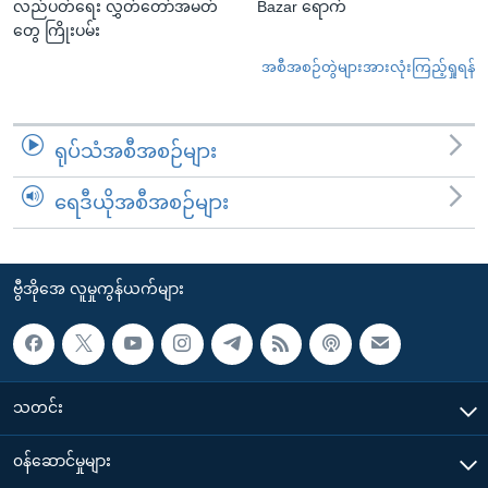
လည်ပတ်ရေး လွှတ်တော်အမတ်
Bazar ရောက်
တွေ ကြိုးပမ်း
အစီအစဉ်တွဲများအားလုံးကြည့်ရှုရန်
ရုပ်သံအစီအစဉ်များ
ရေဒီယိုအစီအစဉ်များ
ဗွီအိုအေ လူမှုကွန်ယက်များ
သတင်း
၀န်ဆောင်မှုများ