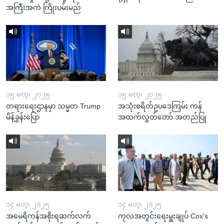
အကြီးအကဲ ကြိုးပမ်းမည်
၁၅ မတ္၊ ၂၀၂၅
၁၅ မတ္၊ ၂၀၂၅
တရားရေးဌာနမှာ သမ္မတ Trump
အသုံးစရိတ်ဥပဒေကြမ်း ကန်
မိန့်ခွန်းပြော
အထက်လွှတ်တော် အတည်ပြု
၁၄ မတ္၊ ၂၀၂၅
၁၄ မတ္၊ ၂၀၂၅
အမေရိကန်အစိုးရဆက်လက်
ကုလအတွင်းရေးမှူးချုပ် Cox's