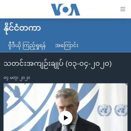
သုံး
ရ
လွယ်ကူ
နိုင်ငံတကာ
မူလစာမျက်နှာ
စေ
မြန်မာ
ဗွီဒီယို ကြည့်ရှုရန်
အကြောင်း
သည့်
ကမ္ဘာ့သတင်းများ
Link
သတင်းအကျဉ်းချုပ် (၀၃-၀၄-၂၀၂၀)
ဗွီဒီယို
နိုင်ငံတကာ
များ
သတင်းလွတ်လပ်ခွင့်
အမေရိကန်
ပင်မ
၀၄ မတ္၊ ၂၀၂၀
ရပ်ဝန်းတခု လမ်းတခု အလွန်
တရုတ်
အကြောင်းအရာ
သို့
အင်္ဂလိပ်စာလေ့လာမယ်
အစ္စရေး-ပါလက်စတိုင်း
ကျော်
အပတ်စဉ်ကဏ္ဍများ
အမေရိကန်သုံးအီဒီယံ
ကြည့်
ရေဒီယိုနှင့်ရုပ်သံ အချက်အလက်များ
မကြေးမုံရဲ့ အင်္ဂလိပ်စာ
ရေဒီယို
ရန်
No media source currently available
ပင်မ
ရေဒီယို/တီဗွီအစီအစဉ်
ရုပ်ရှင်ထဲက အင်္ဂလိပ်စာ
တီဗွီ