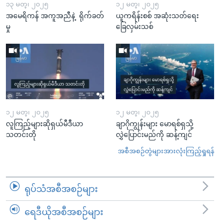
၁၃ မတ္၊ ၂၀၂၅
၁၂ မတ္၊ ၂၀၂၅
အမေရိကန် အကူအညီနဲ့ ရိုက်ခတ်
ယူကရိန်းစစ် အဆုံးသတ်ရေး
မှု
ခြေလှမ်းသစ်
၁၂ မတ္၊ ၂၀၂၅
၁၂ မတ္၊ ၂၀၂၅
လူကြည့်များဆိုရှယ်မီဒီယာ
ချာဂိုကျွန်းများ မောရစ်ရှသို့
သတင်းတို
လွှဲပြောင်းမည်ကို ဆန့်ကျင်
အစီအစဉ်တွဲများအားလုံးကြည့်ရှုရန်
ရုပ်သံအစီအစဉ်များ
ရေဒီယိုအစီအစဉ်များ