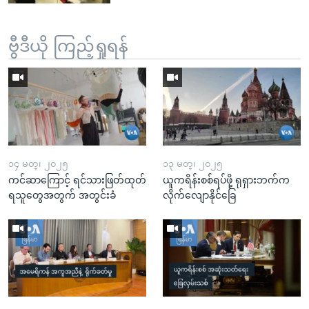
ဗွီဒီယို ကြည့်ရှုရန်
၁၄ မတ္၊ ၂၀၂၅
၁၃ မတ္၊ ၂၀၂၅
ကင်ဆာကြောင့် ရင်သားဖြတ်ထုတ်
ယူကရိန်းစစ်ရပ်ဖို့ ရုရှားဘက်က
ရသူတွေအတွက် အတွင်းခံ
လိုက်လျောနိုင်ခြေ