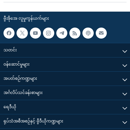
ဗွီအိုအေ လူမှုကွန်ယက်များ
သတင်း
၀န်ဆောင်မှုများ
အပတ်စဉ်ကဏ္ဍများ
အင်္ဂလိပ်သင်ခန်းစာများ
ရေဒီယို
ရုပ်သံအစီအစဉ်နှင့် ဗွီဒီယိုကဏ္ဍများ