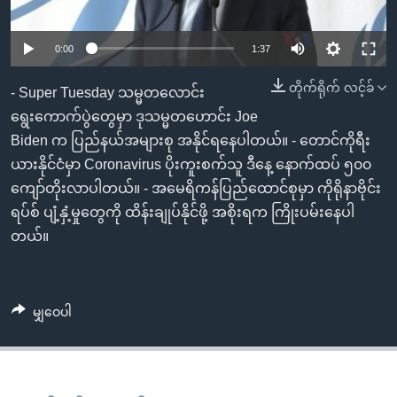
အ
သုတပဒေသာ အင်္ဂလိပ်စာ
ညွန်း
Learning English
0:00
1:37
စာမျက်နှာ
သို့
ဗွီအိုအေ လူမှုကွန်ယက်များ
တိုက်ရိုက် လင့်ခ်
- Super Tuesday သမ္မတလောင်း
ကျော်
ရွေးကောက်ပွဲတွေမှာ ဒုသမ္မတဟောင်း Joe
ကြည့်
Biden က ပြည်နယ်အများစု အနိုင်ရနေပါတယ်။ - တောင်ကိုရီး
ရန်
ဘာသာစကားများ
ယားနိုင်ငံမှာ Coronavirus ပိုးကူးစက်သူ ဒီနေ့ နောက်ထပ် ၅၀၀
ရှာဖွေ
ကျော်တိုးလာပါတယ်။ - အမေရိကန်ပြည်ထောင်စုမှာ ကိုရိုနာဗိုင်း
ရန်
ရပ်စ် ပျံ့နှံ့မှုတွေကို ထိန်းချုပ်နိုင်ဖို့ အစိုးရက ကြိုးပမ်းနေပါ
နေရာ
တယ်။
သို့
ကျော်
ရန်
မျှဝေပါ