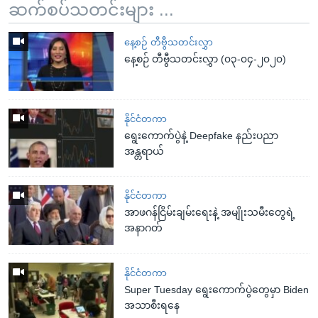
ဆက်စပ်သတင်းများ ...
နေ့စဉ် တီဗွီသတင်းလွှာ
နေ့စဉ် တီဗွီသတင်းလွှာ (၀၃-၀၄-၂၀၂၀)
နိုင်ငံတကာ
ရွေးကောက်ပွဲနဲ့ Deepfake နည်းပညာ
အန္တရာယ်
နိုင်ငံတကာ
အာဖဂန်ငြိမ်းချမ်းရေးနဲ့ အမျိုးသမီးတွေရဲ့
အနာဂတ်
နိုင်ငံတကာ
Super Tuesday ရွေးကောက်ပွဲတွေမှာ Biden
အသာစီးရနေ