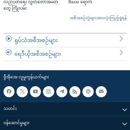
လည်ပတ်ရေး လွှတ်တော်အမတ်
Bazar ရောက်
တွေ ကြိုးပမ်း
အစီအစဉ်တွဲများအားလုံးကြည့်ရှုရန်
ရုပ်သံအစီအစဉ်များ
ရေဒီယိုအစီအစဉ်များ
ဗွီအိုအေ လူမှုကွန်ယက်များ
သတင်း
၀န်ဆောင်မှုများ