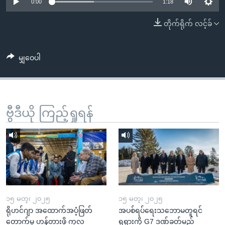
အ
0:00
1:18
သုတပဒေသာ အင်္ဂလိပ်စာ
ညွန်း
Learning English
တိုက်ရိုက် လင့်ခ်
စာမျက်နှာ
သို့
ဗွီအိုအေ လူမှုကွန်ယက်များ
ကျော်
မျှဝေပါ
ကြည့်
ရန်
ဘာသာစကားများ
ရှာဖွေ
ဗွီဒီယို ကြည့်ရှုရန်
ရန်
နေရာ
သို့
ကျော်
ရန်
၁၅ မတ္၊ ၂၀၂၅
၁၅ မတ္၊ ၂၀၂၅
ရိုဟင်ဂျာ အထောက်အပံ့ဖြတ်
အပစ်ရပ်ရေးသဘောမတူရင်
တောက်မှု ဟန့်တားဖို့ ကုလ
ရုရှားကို G7 ဒဏ်ခတ်မည်