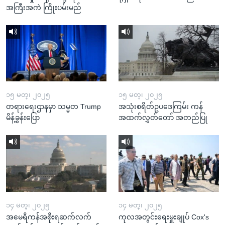
အကြီးအကဲ ကြိုးပမ်းမည်
၁၅ မတ္၊ ၂၀၂၅
၁၅ မတ္၊ ၂၀၂၅
တရားရေးဌာနမှာ သမ္မတ Trump
အသုံးစရိတ်ဥပဒေကြမ်း ကန်
မိန့်ခွန်းပြော
အထက်လွှတ်တော် အတည်ပြု
၁၄ မတ္၊ ၂၀၂၅
၁၄ မတ္၊ ၂၀၂၅
အမေရိကန်အစိုးရဆက်လက်
ကုလအတွင်းရေးမှူးချုပ် Cox's