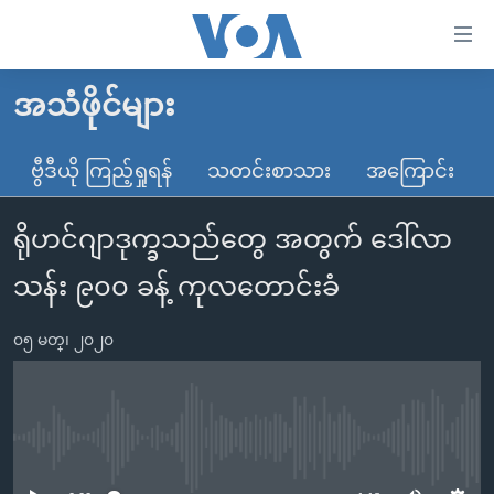
သုံး
ရ
လွယ်ကူ
အသံဖိုင်များ
မူလစာမျက်နှာ
စေ
မြန်မာ
ဗွီဒီယို ကြည့်ရှုရန်
သတင်းစာသား
အကြောင်း
သည့်
ကမ္ဘာ့သတင်းများ
Link
ရိုဟင်ဂျာဒုက္ခသည်တွေ အတွက် ဒေါ်လာ
ဗွီဒီယို
နိုင်ငံတကာ
များ
သတင်းလွတ်လပ်ခွင့်
အမေရိကန်
သန်း ၉၀၀ ခန့် ကုလတောင်းခံ
ပင်မ
ရပ်ဝန်းတခု လမ်းတခု အလွန်
တရုတ်
အကြောင်းအရာ
၀၅ မတ္၊ ၂၀၂၀
သို့
အင်္ဂလိပ်စာလေ့လာမယ်
အစ္စရေး-ပါလက်စတိုင်း
ကျော်
အပတ်စဉ်ကဏ္ဍများ
အမေရိကန်သုံးအီဒီယံ
ကြည့်
ရေဒီယိုနှင့်ရုပ်သံ အချက်အလက်များ
မကြေးမုံရဲ့ အင်္ဂလိပ်စာ
ရေဒီယို
ရန်
No media source currently available
ပင်မ
ရေဒီယို/တီဗွီအစီအစဉ်
ရုပ်ရှင်ထဲက အင်္ဂလိပ်စာ
တီဗွီ