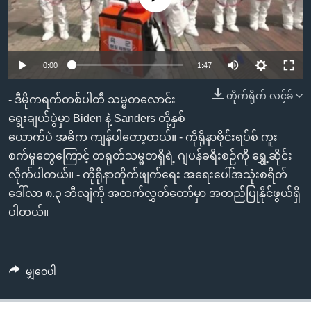
အ
သုတပဒေသာ အင်္ဂလိပ်စာ
ညွန်း
Learning English
စာမျက်နှာ
သို့
ဗွီအိုအေ လူမှုကွန်ယက်များ
0:00
1:47
ကျော်
တိုက်ရိုက် လင့်ခ်
ကြည့်
- ဒီမိုကရက်တစ်ပါတီ သမ္မတလောင်း
ရန်
ရွေးချယ်ပွဲမှာ Biden နဲ့ Sanders တို့နှစ်
ဘာသာစကားများ
ရှာဖွေ
ယောက်ပဲ အဓိက ကျန်ပါတော့တယ်။ - ကိုရိုနာဗိုင်းရပ်စ် ကူး
ရန်
စက်မှုတွေကြောင့် တရုတ်သမ္မတရှီရဲ့ ဂျပန်ခရီးစဉ်ကို ရွှေ့ဆိုင်း
နေရာ
လိုက်ပါတယ်။ - ကိုရိုနာတိုက်ဖျက်ရေး အရေးပေါ်အသုံးစရိတ်
သို့
ဒေါ်လာ ၈.၃ ဘီလျံကို အထက်လွှတ်တော်မှာ အတည်ပြုနိုင်ဖွယ်ရှိ
ကျော်
ပါတယ်။
ရန်
မျှဝေပါ