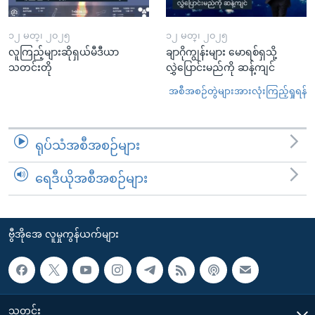
၁၂ မတ္၊ ၂၀၂၅
၁၂ မတ္၊ ၂၀၂၅
လူကြည့်များဆိုရှယ်မီဒီယာ
ချာဂိုကျွန်းများ မောရစ်ရှသို့
သတင်းတို
လွှဲပြောင်းမည်ကို ဆန့်ကျင်
အစီအစဉ်တွဲများအားလုံးကြည့်ရှုရန်
ရုပ်သံအစီအစဉ်များ
ရေဒီယိုအစီအစဉ်များ
ဗွီအိုအေ လူမှုကွန်ယက်များ
သတင်း