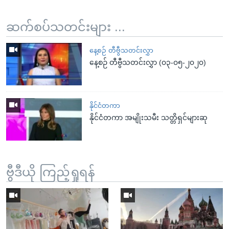
ဆက်စပ်သတင်းများ ...
နေ့စဉ် တီဗွီသတင်းလွှာ
နေ့စဉ် တီဗွီသတင်းလွှာ (၀၃-၀၅-၂၀၂၀)
နိုင်ငံတကာ
နိုင်ငံတကာ အမျိုးသမီး သတ္တိရှင်များဆု
ဗွီဒီယို ကြည့်ရှုရန်