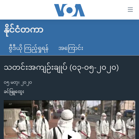
သုံး
ရ
လွယ်ကူ
နိုင်ငံတကာ
မူလစာမျက်နှာ
စေ
မြန်မာ
ဗွီဒီယို ကြည့်ရှုရန်
အကြောင်း
သည့်
ကမ္ဘာ့သတင်းများ
Link
သတင်းအကျဉ်းချုပ် (၀၃-၀၅-၂၀၂၀)
ဗွီဒီယို
နိုင်ငံတကာ
များ
သတင်းလွတ်လပ်ခွင့်
အမေရိကန်
ပင်မ
၀၅ မတ္၊ ၂၀၂၀
ရပ်ဝန်းတခု လမ်းတခု အလွန်
တရုတ်
အကြောင်းအရာ
ခင်ဖြူထွေး
သို့
အင်္ဂလိပ်စာလေ့လာမယ်
အစ္စရေး-ပါလက်စတိုင်း
ကျော်
အပတ်စဉ်ကဏ္ဍများ
အမေရိကန်သုံးအီဒီယံ
ကြည့်
ရေဒီယိုနှင့်ရုပ်သံ အချက်အလက်များ
မကြေးမုံရဲ့ အင်္ဂလိပ်စာ
ရေဒီယို
ရန်
ပင်မ
ရေဒီယို/တီဗွီအစီအစဉ်
ရုပ်ရှင်ထဲက အင်္ဂလိပ်စာ
တီဗွီ
No media source currently available