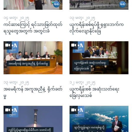
၁၄ မတ္၊ ၂၀၂၅
၁၃ မတ္၊ ၂၀၂၅
ကင်ဆာကြောင့် ရင်သားဖြတ်ထုတ်
ယူကရိန်းစစ်ရပ်ဖို့ ရုရှားဘက်က
ရသူတွေအတွက် အတွင်းခံ
လိုက်လျောနိုင်ခြေ
၁၃ မတ္၊ ၂၀၂၅
၁၂ မတ္၊ ၂၀၂၅
အမေရိကန် အကူအညီနဲ့ ရိုက်ခတ်
ယူကရိန်းစစ် အဆုံးသတ်ရေး
မှု
ခြေလှမ်းသစ်