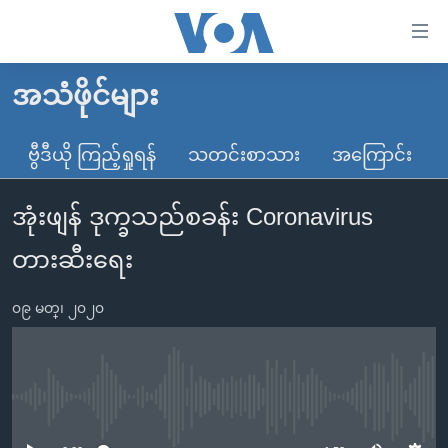
သုံး
ရ
လွယ်ကူ
အသံဖိုင်များ
မူလစာမျက်နှာ
စေ
မြန်မာ
ဗွီဒီယို ကြည့်ရှုရန်
သတင်းစာသား
အကြောင်း
သည့်
ကမ္ဘာ့သတင်းများ
Link
အုံးဖျန် ဒုက္ခသည်စခန်း Coronavirus
ဗွီဒီယို
နိုင်ငံတကာ
များ
သတင်းလွတ်လပ်ခွင့်
အမေရိကန်
တားဆီးရေး
ပင်မ
ရပ်ဝန်းတခု လမ်းတခု အလွန်
တရုတ်
အကြောင်းအရာ
၀၉ မတ္၊ ၂၀၂၀
သို့
အင်္ဂလိပ်စာလေ့လာမယ်
အစ္စရေး-ပါလက်စတိုင်း
ကျော်
အပတ်စဉ်ကဏ္ဍများ
အမေရိကန်သုံးအီဒီယံ
ကြည့်
ရေဒီယိုနှင့်ရုပ်သံ အချက်အလက်များ
မကြေးမုံရဲ့ အင်္ဂလိပ်စာ
ရေဒီယို
ရန်
No media source currently available
ပင်မ
ရေဒီယို/တီဗွီအစီအစဉ်
ရုပ်ရှင်ထဲက အင်္ဂလိပ်စာ
တီဗွီ