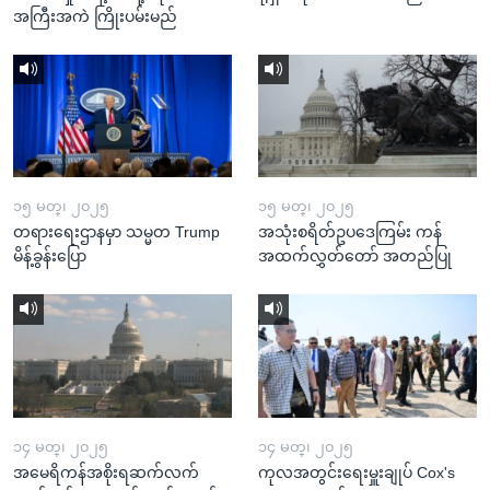
အကြီးအကဲ ကြိုးပမ်းမည်
၁၅ မတ္၊ ၂၀၂၅
၁၅ မတ္၊ ၂၀၂၅
တရားရေးဌာနမှာ သမ္မတ Trump
အသုံးစရိတ်ဥပဒေကြမ်း ကန်
မိန့်ခွန်းပြော
အထက်လွှတ်တော် အတည်ပြု
၁၄ မတ္၊ ၂၀၂၅
၁၄ မတ္၊ ၂၀၂၅
အမေရိကန်အစိုးရဆက်လက်
ကုလအတွင်းရေးမှူးချုပ် Cox's