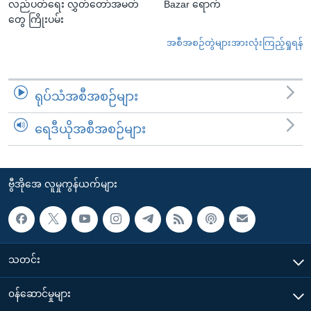
လည်ပတ်ရေး လွှတ်တော်အမတ်
Bazar ရောက်
တွေ ကြိုးပမ်း
အစီအစဉ်တွဲများအားလုံးကြည့်ရှုရန်
ရုပ်သံအစီအစဉ်များ
ရေဒီယိုအစီအစဉ်များ
ဗွီအိုအေ လူမှုကွန်ယက်များ
သတင်း
၀န်ဆောင်မှုများ