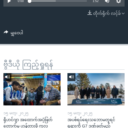
အ
0:00
1:52
သုတပဒေသာ အင်္ဂလိပ်စာ
ညွန်း
Learning English
တိုက်ရိုက် လင့်ခ်
စာမျက်နှာ
သို့
ဗွီအိုအေ လူမှုကွန်ယက်များ
ကျော်
မျှဝေပါ
ကြည့်
ရန်
ဘာသာစကားများ
ရှာဖွေ
ဗွီဒီယို ကြည့်ရှုရန်
ရန်
နေရာ
သို့
ကျော်
ရန်
၁၅ မတ္၊ ၂၀၂၅
၁၅ မတ္၊ ၂၀၂၅
ရိုဟင်ဂျာ အထောက်အပံ့ဖြတ်
အပစ်ရပ်ရေးသဘောမတူရင်
တောက်မှု ဟန့်တားဖို့ ကုလ
ရုရှားကို G7 ဒဏ်ခတ်မည်