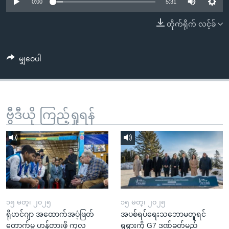
အ
0:00
5:31
သုတပဒေသာ အင်္ဂလိပ်စာ
ညွန်း
Learning English
တိုက်ရိုက် လင့်ခ်
စာမျက်နှာ
သို့
ဗွီအိုအေ လူမှုကွန်ယက်များ
ကျော်
မျှဝေပါ
ကြည့်
ရန်
ဘာသာစကားများ
ရှာဖွေ
ဗွီဒီယို ကြည့်ရှုရန်
ရန်
နေရာ
သို့
ကျော်
ရန်
၁၅ မတ္၊ ၂၀၂၅
၁၅ မတ္၊ ၂၀၂၅
ရိုဟင်ဂျာ အထောက်အပံ့ဖြတ်
အပစ်ရပ်ရေးသဘောမတူရင်
တောက်မှု ဟန့်တားဖို့ ကုလ
ရုရှားကို G7 ဒဏ်ခတ်မည်