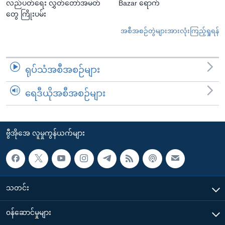
လည်ပတ်ရေး လွှတ်တော်အမတ်
Bazar ရောက်
တွေ ကြိုးပမ်း
အစီအစဉ်တွဲများအားလုံးကြည့်ရှုရန်
ရုပ်သံအစီအစဉ်များ
ရေဒီယိုအစီအစဉ်များ
ဗွီအိုအေ လူမှုကွန်ယက်များ
သတင်း
၀န်ဆောင်မှုများ