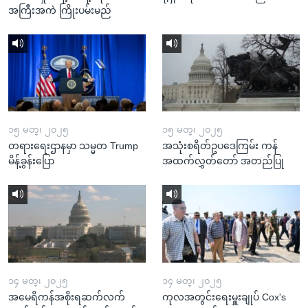
အကြီးအကဲ ကြိုးပမ်းမည်
၁၅ မတ္၊ ၂၀၂၅
၁၅ မတ္၊ ၂၀၂၅
တရားရေးဌာနမှာ သမ္မတ Trump
အသုံးစရိတ်ဥပဒေကြမ်း ကန်
မိန့်ခွန်းပြော
အထက်လွှတ်တော် အတည်ပြု
၁၄ မတ္၊ ၂၀၂၅
၁၄ မတ္၊ ၂၀၂၅
အမေရိကန်အစိုးရဆက်လက်
ကုလအတွင်းရေးမှူးချုပ် Cox's