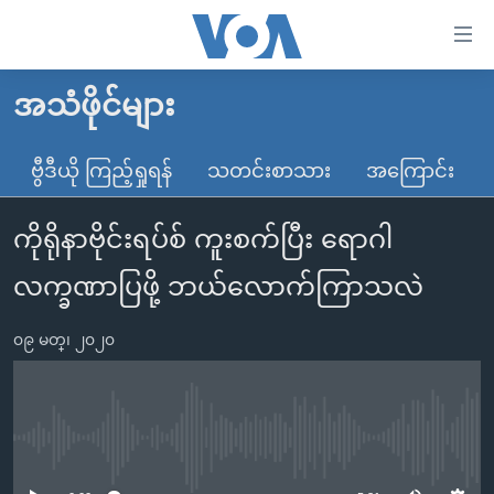
သုံး
ရ
လွယ်ကူ
အသံဖိုင်များ
မူလစာမျက်နှာ
စေ
မြန်မာ
ဗွီဒီယို ကြည့်ရှုရန်
သတင်းစာသား
အကြောင်း
သည့်
ကမ္ဘာ့သတင်းများ
Link
ကိုရိုနာဗိုင်းရပ်စ် ကူးစက်ပြီး ရောဂါ
ဗွီဒီယို
နိုင်ငံတကာ
များ
သတင်းလွတ်လပ်ခွင့်
အမေရိကန်
လက္ခဏာပြဖို့ ဘယ်လောက်ကြာသလဲ
ပင်မ
ရပ်ဝန်းတခု လမ်းတခု အလွန်
တရုတ်
အကြောင်းအရာ
၀၉ မတ္၊ ၂၀၂၀
သို့
အင်္ဂလိပ်စာလေ့လာမယ်
အစ္စရေး-ပါလက်စတိုင်း
ကျော်
အပတ်စဉ်ကဏ္ဍများ
အမေရိကန်သုံးအီဒီယံ
ကြည့်
ရေဒီယိုနှင့်ရုပ်သံ အချက်အလက်များ
မကြေးမုံရဲ့ အင်္ဂလိပ်စာ
ရေဒီယို
ရန်
No media source currently available
ပင်မ
ရေဒီယို/တီဗွီအစီအစဉ်
ရုပ်ရှင်ထဲက အင်္ဂလိပ်စာ
တီဗွီ