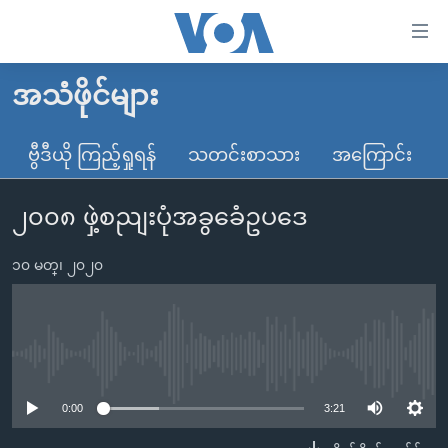
သုံး
ရ
လွယ်ကူ
အသံဖိုင်များ
မူလစာမျက်နှာ
စေ
မြန်မာ
ဗွီဒီယို ကြည့်ရှုရန်
သတင်းစာသား
အကြောင်း
သည့်
ကမ္ဘာ့သတင်းများ
Link
၂၀၀၈ ဖှဲ့စညျးပုံအခွခေံဥပဒေ
ဗွီဒီယို
နိုင်ငံတကာ
များ
သတင်းလွတ်လပ်ခွင့်
အမေရိကန်
ပင်မ
၁၀ မတ္၊ ၂၀၂၀
ရပ်ဝန်းတခု လမ်းတခု အလွန်
တရုတ်
အကြောင်းအရာ
သို့
အင်္ဂလိပ်စာလေ့လာမယ်
အစ္စရေး-ပါလက်စတိုင်း
ကျော်
အပတ်စဉ်ကဏ္ဍများ
အမေရိကန်သုံးအီဒီယံ
No media source currently available
ကြည့်
ရေဒီယိုနှင့်ရုပ်သံ အချက်အလက်များ
မကြေးမုံရဲ့ အင်္ဂလိပ်စာ
ရေဒီယို
ရန်
0:00
3:21
ပင်မ
ရေဒီယို/တီဗွီအစီအစဉ်
ရုပ်ရှင်ထဲက အင်္ဂလိပ်စာ
တီဗွီ