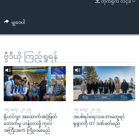
တိုက်ရိုက် လင့်ခ်
အ
သုတပဒေသာ အင်္ဂလိပ်စာ
ညွန်း
Learning English
စာမျက်နှာ
မျှဝေပါ
သို့
ဗွီအိုအေ လူမှုကွန်ယက်များ
ကျော်
ကြည့်
ရန်
ဗွီဒီယို ကြည့်ရှုရန်
ဘာသာစကားများ
ရှာဖွေ
ရန်
နေရာ
သို့
ကျော်
ရန်
၁၅ မတ္၊ ၂၀၂၅
၁၅ မတ္၊ ၂၀၂၅
ရိုဟင်ဂျာ အထောက်အပံ့ဖြတ်
အပစ်ရပ်ရေးသဘောမတူရင်
တောက်မှု ဟန့်တားဖို့ ကုလ
ရုရှားကို G7 ဒဏ်ခတ်မည်
အကြီးအကဲ ကြိုးပမ်းမည်