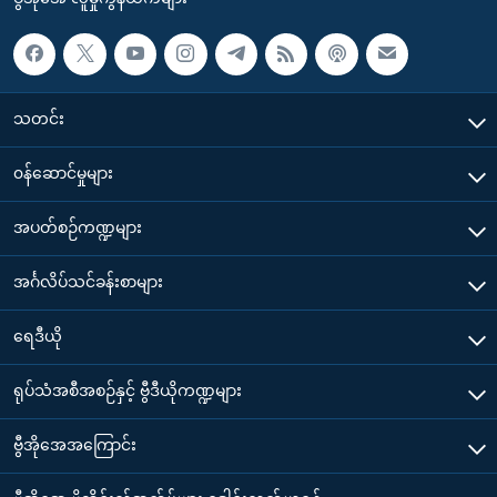
သတင်း
၀န်ဆောင်မှုများ
အပတ်စဉ်ကဏ္ဍများ
အင်္ဂလိပ်သင်ခန်းစာများ
ရေဒီယို
ရုပ်သံအစီအစဉ်နှင့် ဗွီဒီယိုကဏ္ဍများ
ဗွီအိုအေအကြောင်း