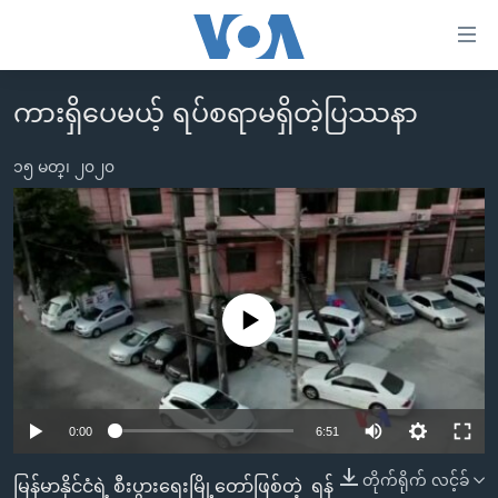
သုံး
ရ
လွယ်ကူ
ကားရှိပေမယ့် ရပ်စရာမရှိတဲ့ပြဿနာ
မူလစာမျက်နှာ
စေ
မြန်မာ
၁၅ မတ္၊ ၂၀၂၀
သည့်
ကမ္ဘာ့သတင်းများ
Link
ဗွီဒီယို
နိုင်ငံတကာ
များ
သတင်းလွတ်လပ်ခွင့်
အမေရိကန်
ပင်မ
ရပ်ဝန်းတခု လမ်းတခု အလွန်
တရုတ်
No media source currently available
အကြောင်းအရာ
သို့
အင်္ဂလိပ်စာလေ့လာမယ်
အစ္စရေး-ပါလက်စတိုင်း
ကျော်
အပတ်စဉ်ကဏ္ဍများ
အမေရိကန်သုံးအီဒီယံ
ကြည့်
0:00
6:51
ရေဒီယိုနှင့်ရုပ်သံ အချက်အလက်များ
မကြေးမုံရဲ့ အင်္ဂလိပ်စာ
ရေဒီယို
ရန်
ပင်မ
ရေဒီယို/တီဗွီအစီအစဉ်
ရုပ်ရှင်ထဲက အင်္ဂလိပ်စာ
တီဗွီ
တိုက်ရိုက် လင့်ခ်
မြန်မာနိုင်ငံရဲ့ စီးပွားရေးမြို့တော်ဖြစ်တဲ့ ရန်