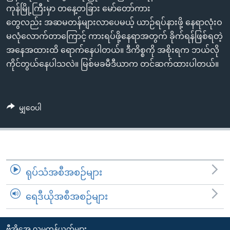
အ
ကုန်မြို့ကြီးမှာ တနေ့တခြား မော်တော်ကား
သုတပဒေသာ အင်္ဂလိပ်စာ
ညွန်း
Learning English
တွေလည်း အဆမတန်များလာပေမယ့် ယာဉ်ရပ်နားဖို့ နေရာလုံးဝ
စာမျက်နှာ
မလုံလောက်တာကြောင့် ကားရပ်ဖို့နေရာအတွက် ခိုက်ရန်ဖြစ်ရတဲ့
သို့
ဗွီအိုအေ လူမှုကွန်ယက်များ
အနေအထားထိ ရောက်နေပါတယ်။ ဒီကိစ္စကို အစိုးရက ဘယ်လို
ကျော်
ကိုင်တွယ်နေပါသလဲ။ မြစ်မခမီဒီယာက တင်ဆက်ထားပါတယ်။
ကြည့်
ရန်
ဘာသာစကားများ
ရှာဖွေ
မျှဝေပါ
ရန်
နေရာ
သို့
ကျော်
ရန်
ရုပ်သံအစီအစဉ်များ
ရေဒီယိုအစီအစဉ်များ
ဗွီအိုအေ လူမှုကွန်ယက်များ