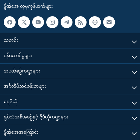
ဗွီအိုအေ လူမှုကွန်ယက်များ
သတင်း
၀န်ဆောင်မှုများ
အပတ်စဉ်ကဏ္ဍများ
အင်္ဂလိပ်သင်ခန်းစာများ
ရေဒီယို
ရုပ်သံအစီအစဉ်နှင့် ဗွီဒီယိုကဏ္ဍများ
ဗွီအိုအေအကြောင်း