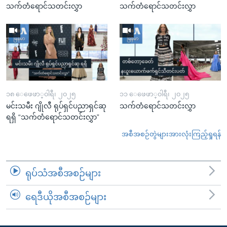
သက်တံရောင်သတင်းလွှာ
သက်တံရောင်သတင်းလွှာ
၁၈ ေဖေဖာ္၀ါရီ၊ ၂၀၂၅
၁၁ ေဖေဖာ္၀ါရီ၊ ၂၀၂၅
မင်းသမီး ဂျိုလီ ရုပ်ရှင်ပညာရှင်ဆု
သက်တံရောင်သတင်းလွှာ
ရရှိ “သက်တံရောင်သတင်းလွှာ”
အစီအစဉ်တွဲများအားလုံးကြည့်ရှုရန်
ရုပ်သံအစီအစဉ်များ
ရေဒီယိုအစီအစဉ်များ