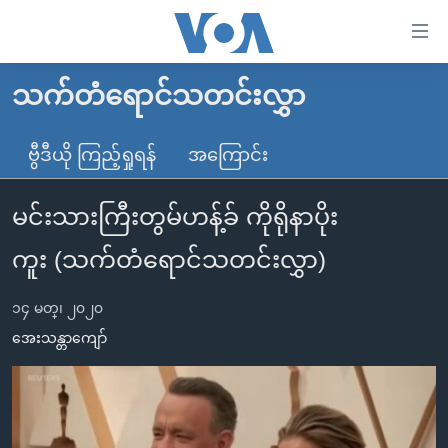
သုံး
ရ
လွယ်ကူ
သက်တံရောင်သတင်းလွှာ
မူလစာမျက်နှာ
စေ
မြန်မာ
ဗွီဒီယို ကြည့်ရှုရန်
အကြောင်း
သည့်
ကမ္ဘာ့သတင်းများ
Link
မင်းသားကြီးတွမ်ဟန့်ခ် ကိုရိုနာပိုး
ဗွီဒီယို
နိုင်ငံတကာ
များ
သတင်းလွတ်လပ်ခွင့်
အမေရိကန်
ကူး (သက်တံရောင်သတင်းလွှာ)
ပင်မ
ရပ်ဝန်းတခု လမ်းတခု အလွန်
တရုတ်
အကြောင်းအရာ
၁၄ မတ္၊ ၂၀၂၀
သို့
အင်္ဂလိပ်စာလေ့လာမယ်
အစ္စရေး-ပါလက်စတိုင်း
အေးသန္တာကျော်
ကျော်
အပတ်စဉ်ကဏ္ဍများ
အမေရိကန်သုံးအီဒီယံ
ကြည့်
ရေဒီယိုနှင့်ရုပ်သံ အချက်အလက်များ
မကြေးမုံရဲ့ အင်္ဂလိပ်စာ
ရေဒီယို
ရန်
ပင်မ
ရေဒီယို/တီဗွီအစီအစဉ်
ရုပ်ရှင်ထဲက အင်္ဂလိပ်စာ
တီဗွီ