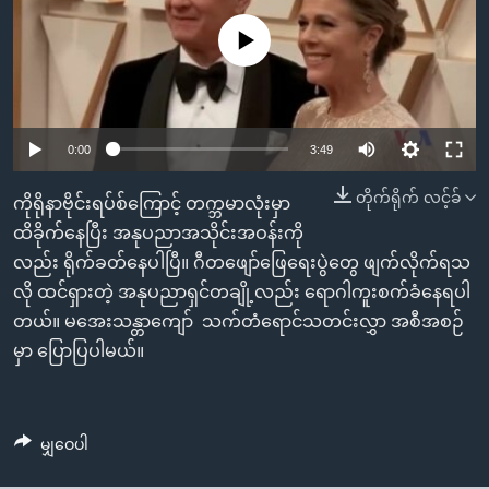
အ
သုတပဒေသာ အင်္ဂလိပ်စာ
ညွန်း
Learning English
No media source currently available
စာမျက်နှာ
သို့
ဗွီအိုအေ လူမှုကွန်ယက်များ
ကျော်
0:00
3:49
ကြည့်
ရန်
တိုက်ရိုက် လင့်ခ်
ဘာသာစကားများ
ကိုရိုနာဗိုင်းရပ်စ်ကြောင့် တက္ဘမာလုံးမှာ
ရှာဖွေ
ထိခိုက်နေပြီး အနုပညာအသိုင်းအဝန်းကို
ရန်
လည်း ရိုက်ခတ်နေပါပြီ။ ဂီတဖျော်ဖြေရေးပွဲတွေ ဖျက်လိုက်ရသ
နေရာ
လို ထင်ရှားတဲ့ အနုပညာရှင်တချို့လည်း ရောဂါကူးစက်ခံနေရပါ
သို့
တယ်။ မအေးသန္တာကျော် သက်တံရောင်သတင်းလွှာ အစီအစဉ်
ကျော်
မှာ ပြောပြပါမယ်။
ရန်
မျှဝေပါ