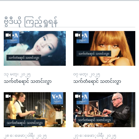
ဗွီဒီယို ကြည့်ရှုရန်
၁၃ မတ္၊ ၂၀၂၅
၀၇ မတ္၊ ၂၀၂၅
သက်တံရောင် သတင်းလွှာ
သက်တံရောင် သတင်းလွှာ
၂၈ ေဖေဖာ္၀ါရီ၊ ၂၀၂၅
၂၇ ေဖေဖာ္၀ါရီ၊ ၂၀၂၅