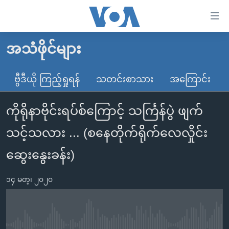
သုံး
ရ
လွယ်ကူ
အသံဖိုင်များ
မူလစာမျက်နှာ
စေ
မြန်မာ
ဗွီဒီယို ကြည့်ရှုရန်
သတင်းစာသား
အကြောင်း
သည့်
ကမ္ဘာ့သတင်းများ
Link
ကိုရိုနာဗိုင်းရပ်စ်ကြောင့် သင်္ကြန်ပွဲ ဖျက်
ဗွီဒီယို
နိုင်ငံတကာ
များ
သတင်းလွတ်လပ်ခွင့်
အမေရိကန်
သင့်သလား ... (စနေတိုက်ရိုက်လေလှိုင်း
ပင်မ
ရပ်ဝန်းတခု လမ်းတခု အလွန်
တရုတ်
အကြောင်းအရာ
ဆွေးနွေးခန်း)
သို့
အင်္ဂလိပ်စာလေ့လာမယ်
အစ္စရေး-ပါလက်စတိုင်း
ကျော်
၁၄ မတ္၊ ၂၀၂၀
အပတ်စဉ်ကဏ္ဍများ
အမေရိကန်သုံးအီဒီယံ
ကြည့်
ရေဒီယိုနှင့်ရုပ်သံ အချက်အလက်များ
မကြေးမုံရဲ့ အင်္ဂလိပ်စာ
ရေဒီယို
ရန်
ပင်မ
ရေဒီယို/တီဗွီအစီအစဉ်
ရုပ်ရှင်ထဲက အင်္ဂလိပ်စာ
တီဗွီ