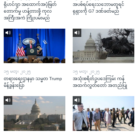
ရိုဟင်ဂျာ အထောက်အပံ့ဖြတ်
အပစ်ရပ်ရေးသဘောမတူရင်
တောက်မှု ဟန့်တားဖို့ ကုလ
ရုရှားကို G7 ဒဏ်ခတ်မည်
အကြီးအကဲ ကြိုးပမ်းမည်
၁၅ မတ္၊ ၂၀၂၅
၁၅ မတ္၊ ၂၀၂၅
တရားရေးဌာနမှာ သမ္မတ Trump
အသုံးစရိတ်ဥပဒေကြမ်း ကန်
မိန့်ခွန်းပြော
အထက်လွှတ်တော် အတည်ပြု