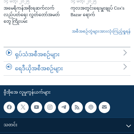
၁၄ မတ္၊ ၂၀၂၅
၁၄ မတ္၊ ၂၀၂၅
အမေရိကန်အစိုးရဆက်လက်
ကုလအတွင်းရေးမှူးချုပ် Cox's
လည်ပတ်ရေး လွှတ်တော်အမတ်
Bazar ရောက်
တွေ ကြိုးပမ်း
အစီအစဉ်တွဲများအားလုံးကြည့်ရှုရန်
ရုပ်သံအစီအစဉ်များ
ရေဒီယိုအစီအစဉ်များ
ဗွီအိုအေ လူမှုကွန်ယက်များ
သတင်း