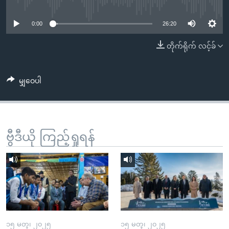
No media source currently available
အ
သုတပဒေသာ အင်္ဂလိပ်စာ
ညွန်း
Learning English
0:00
26:20
စာမျက်နှာ
သို့
ဗွီအိုအေ လူမှုကွန်ယက်များ
တိုက်ရိုက် လင့်ခ်
ကျော်
ကြည့်
မျှဝေပါ
ရန်
ဘာသာစကားများ
ရှာဖွေ
ရန်
နေရာ
ဗွီဒီယို ကြည့်ရှုရန်
သို့
ကျော်
ရန်
၁၅ မတ္၊ ၂၀၂၅
၁၅ မတ္၊ ၂၀၂၅