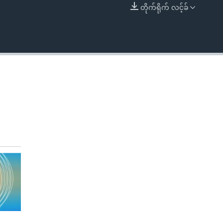
တိုက်ရိုက် လင့်ခ်
EMBED