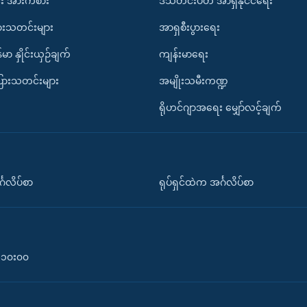
း အားကစား
ဒီသီတင်းပတ် အာရှနိုင်ငံရေး
ားသတင်းများ
အာရှစီးပွားရေး
်မာ နှိုင်းယှဉ်ချက်
ကျန်းမာရေး
ပြားသတင်းများ
အမျိုးသမီးကဏ္ဍ
ရိုဟင်ဂျာအရေး မျှော်လင့်ချက်
်္ဂလိပ်စာ
ရုပ်ရှင်ထဲက အင်္ဂလိပ်စာ
၀-၁၀း၀၀