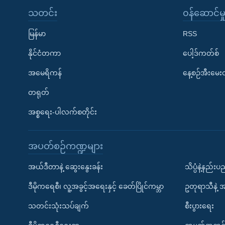
သတင်း
၀န်ဆောင်မှ
မြန်မာ
RSS
နိုင်ငံတကာ
ပေါ့ဒ်ကတ်စ်
အမေရိကန်
နေ့စဉ်အီးမေ
တရုတ်
အစ္စရေး-ပါလက်စတိုင်း
အပတ်စဉ်ကဏ္ဍများ
အယ်ဒီတာနဲ့ ဆွေးနွေးခန်း
သိပ္ပံနဲ့နည်း
ဒီမိုကရေစီ၊ လူ့အခွင့်အရေးနှင့် ခေတ်ပြိုင်ကမ္ဘာ
ဥတုရာသီနဲ့ 
သတင်းသုံးသပ်ချက်
စီးပွားရေး