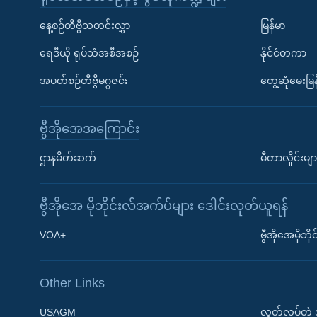
နေ့စဉ်တီဗွီသတင်းလွှာ
မြန်မာ
ရေဒီယို ရုပ်သံအစီအစဉ်
နိုင်ငံတကာ
အပတ်စဉ်တီဗွီမဂ္ဂဇင်း
တွေ့ဆုံမေးမြန
ဗွီအိုအေအကြောင်း
ဌာနမိတ်ဆက်
မီတာလှိုင်းမျာ
ဗွီအိုအေ မိုဘိုင်းလ်အက်ပ်များ ဒေါင်းလုတ်ယူရန်
Learning English
VOA+
ဗွီအိုအေမိုဘ
ဗွီအိုအေ လူမှုကွန်ယက်များ
Other Links
USAGM
လွတ်လပ်တဲ့