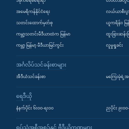
ဒီမိုကရေစီရေးရာ
တပတ်အတွင်
အမေရိကန်နိုင်ငံရေး
လယ်ယာစီးပွ
သတင်းထောက်မှတ်စု
ယူကရိန်း၊ မြန
ကမ္ဘာ့သတင်းမီဒီယာထဲက မြန်မာ
ထူးခြားဆန်း
ကမ္ဘာ့ မြန်မာ့ မီဒီယာမြင်ကွင်း
လူမှုရှုခင်း
အင်္ဂလိပ်သင်ခန်းစာများ
အီဒီယံသင်ခန်းစာ
မကြေးမုံရဲ့အင
ရေဒီယို
နံနက်ပိုင်း ၆း၀၀-ရး၀၀
ညပိုင်း ၉း၀
ရုပ်သံအစီအစဉ်နှင့် ဗွီဒီယိုကဏ္ဍများ