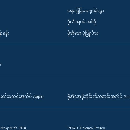
ရေမြေခြားမှ ရုပ်ပုံလွှာ
ပိုလီဂရပ်ဖ်.အင်ဖို
်းခန်း
ဗွီအိုအေ ပုံပြရုပ်သံ
း
ိုင်းလ်သတင်းအက်ပ်-Apple
ဗွီအိုအေမိုဘိုင်းလ်သတင်းအက်ပ်-An
 အာရှအသံ RFA
VOA's Privacy Policy