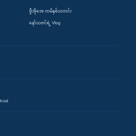
ဗွီအိုအေ တမိနစ်သတင်း
နော်သဇင်ရဲ့ Vlog
droid