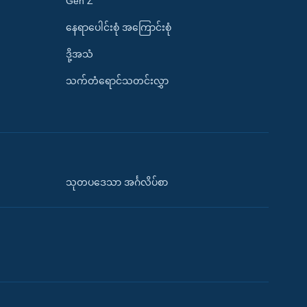
Gen Z
နေရာပေါင်းစုံ အကြောင်းစုံ
ဒို့အသံ
သက်တံရောင်သတင်းလွှာ
သုတပဒေသာ အင်္ဂလိပ်စာ