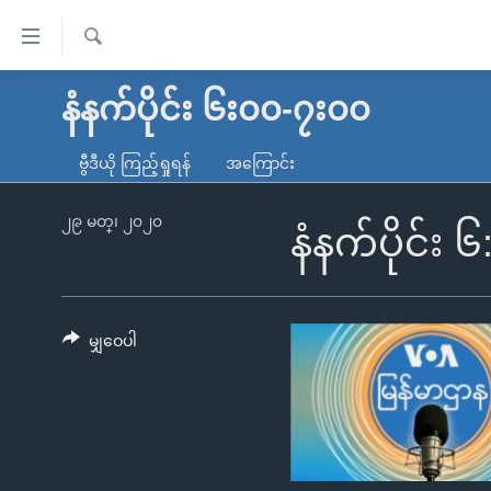
သုံး
ရ
ရှာဖွေ
လွယ်ကူ
မူလစာမျက်နှာ
နံနက်ပိုင်း ၆း၀၀-၇း၀၀
ရ
စေ
မြန်မာ
လာ
ဗွီဒီယို ကြည့်ရှုရန်
အကြောင်း
သည့်
ဒ်
ကမ္ဘာ့သတင်းများ
Link
ဗွီဒီယို
နိုင်ငံတကာ
၂၉ မတ္၊ ၂၀၂၀
နံနက်ပိုင်း 
များ
သတင်းလွတ်လပ်ခွင့်
အမေရိကန်
ပင်မ
ရပ်ဝန်းတခု လမ်းတခု အလွန်
တရုတ်
အကြောင်းအရာ
အင်္ဂလိပ်စာလေ့လာမယ်
အစ္စရေး-ပါလက်စတိုင်း
မျှဝေပါ
သို့
အပတ်စဉ်ကဏ္ဍများ
အမေရိကန်သုံးအီဒီယံ
ကျော်
ကြည့်
ရေဒီယိုနှင့်ရုပ်သံ အချက်အလက်များ
မကြေးမုံရဲ့ အင်္ဂလိပ်စာ
ရေဒီယို
ရန်
ရေဒီယို/တီဗွီအစီအစဉ်
ရုပ်ရှင်ထဲက အင်္ဂလိပ်စာ
တီဗွီ
ပင်မ