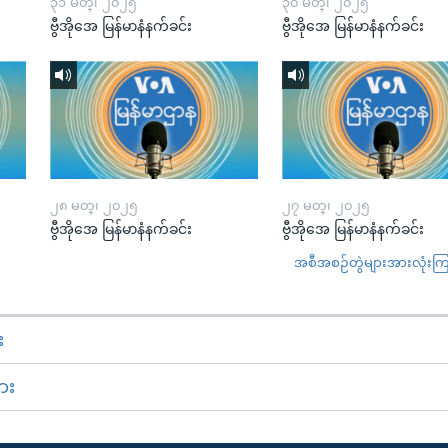
၃၁ မတ္၊ ၂၀၂၅
၃၀ မတ္၊ ၂၀၂၅
ဗွီအိုအေ မြန်မာနံနက်ခင်း
ဗွီအိုအေ မြန်မာနံနက်ခင်း
၂၈ မတ္၊ ၂၀၂၅
၂၇ မတ္၊ ၂၀၂၅
ဗွီအိုအေ မြန်မာနံနက်ခင်း
ဗွီအိုအေ မြန်မာနံနက်ခင်း
အစီအစဉ်တွဲများအားလုံးကြည့
း
ား