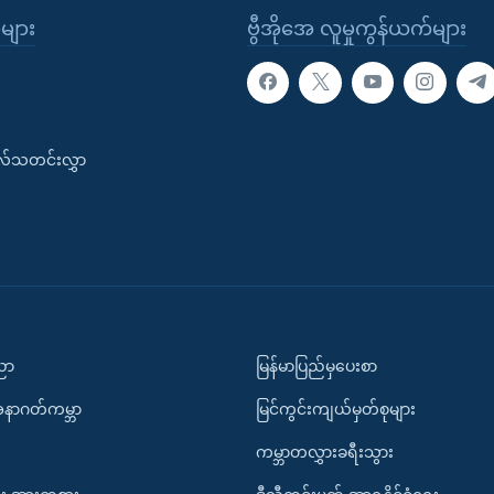
ုများ
ဗွီအိုအေ လူမှုကွန်ယက်များ
းလ်သတင်းလွှာ
ပညာ
မြန်မာပြည်မှပေးစာ
အနာဂတ်ကမ္ဘာ
မြင်ကွင်းကျယ်မှတ်စုများ
ကမ္ဘာတလွှားခရီးသွား