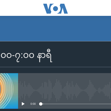
SUBSCRIBE
၆:၀၀-၇:၀၀ နာရီ
Apple Podcasts
Spotify
ရယူရန်
No media source currently availa
0:00