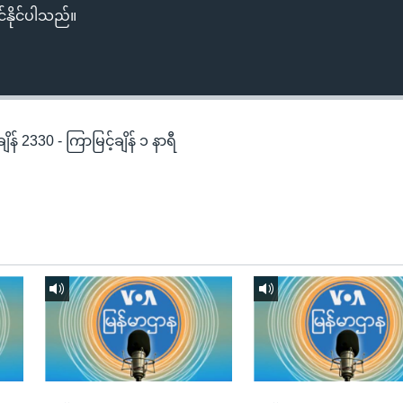
်နိုင်ပါသည်။
န် 2330 - ကြာမြင့်ချိန် ၁ နာရီ