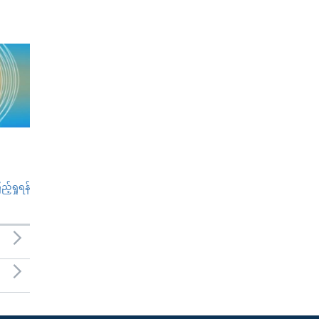
်ရှုရန်