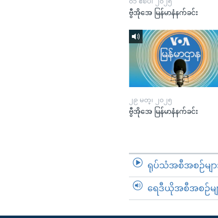
၀၁ ဧၿပီ၊ ၂၀၂၅
ဗွီအိုအေ မြန်မာနံနက်ခင်း
၂၉ မတ္၊ ၂၀၂၅
ဗွီအိုအေ မြန်မာနံနက်ခင်း
ရုပ်သံအစီအစဉ်မျာ
ရေဒီယိုအစီအစဉ်မျ