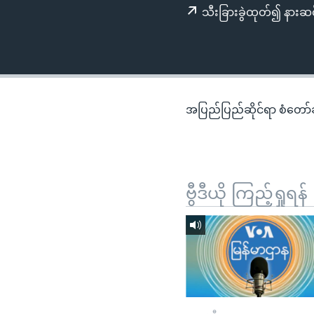
သုတပဒေသာ အင်္ဂလိပ်စာ
အ
သီးခြားခွဲထုတ်၍ နားဆင
ညွန်း
စာမျက်နှာ
သို့
ကျော်
ကြည့်
အပြည်ပြည်ဆိုင်ရာ စံတော်ချိ
ရန်
ရှာဖွေ
ရန်
နေရာ
ဗွီဒီယို ကြည့်ရှုရန်
သို့
ကျော်
ရန်