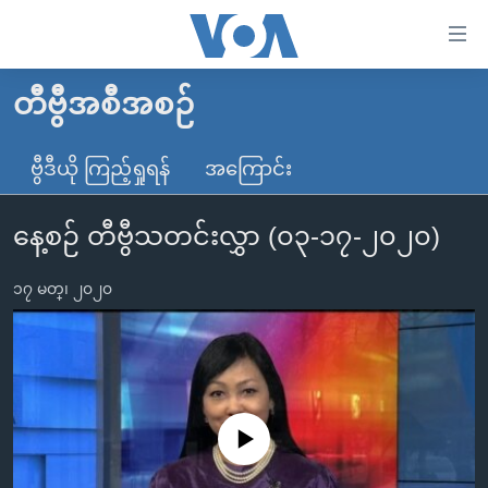
သုံး
ရ
လွယ်ကူ
တီဗွီအစီအစဉ်
မူလစာမျက်နှာ
စေ
မြန်မာ
ဗွီဒီယို ကြည့်ရှုရန်
အကြောင်း
သည့်
ကမ္ဘာ့သတင်းများ
Link
နေ့စဉ် တီဗွီသတင်းလွှာ (၀၃-၁၇-၂၀၂၀)
ဗွီဒီယို
နိုင်ငံတကာ
များ
သတင်းလွတ်လပ်ခွင့်
အမေရိကန်
ပင်မ
၁၇ မတ္၊ ၂၀၂၀
ရပ်ဝန်းတခု လမ်းတခု အလွန်
တရုတ်
အကြောင်းအရာ
သို့
အင်္ဂလိပ်စာလေ့လာမယ်
အစ္စရေး-ပါလက်စတိုင်း
ကျော်
အပတ်စဉ်ကဏ္ဍများ
အမေရိကန်သုံးအီဒီယံ
ကြည့်
ရေဒီယိုနှင့်ရုပ်သံ အချက်အလက်များ
မကြေးမုံရဲ့ အင်္ဂလိပ်စာ
ရေဒီယို
ရန်
No media source currently available
ပင်မ
ရေဒီယို/တီဗွီအစီအစဉ်
ရုပ်ရှင်ထဲက အင်္ဂလိပ်စာ
တီဗွီ