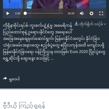
အ
သုတပဒေသာ အင်္ဂလိပ်စာ
ညွန်း
Learning English
0:00
29:29
စာမျက်နှာ
သို့
ဗွီအိုအေ လူမှုကွန်ယက်များ
တိုက်ရိုက် လင့်ခ်
ကိုရိုနာဗိုင်းရပ်စ် ကူးစက်ပျံ့နှံ့မှု အမေရိကန်
ကျော်
ပြည်ထောင်စုနဲ့ ဥရောပနိုင်ငံတွေ အရေးပေါ်
ကြည့်
အခြေအနေချေမှတ်ဆောင်ရွက်၊ မြန်မာနိုင်ငံအတွင်း နိုင်ငံခြား
ရန်
ဘာသာစကားများ
သံရုံးအခမ်းအနားတွေ၊ ဧည့်ခံပွဲတွေ ဧပြီလကုန်အထိ မကျင်းပဖို့
ရှာဖွေ
မြန်မာနိုင်ငံခြားရေး ဝန်ကြီးဌာန တားမြစ်၊ Euro 2020 ပြိုင်ပွဲတွေ
ရန်
ရွှေ့ဆိုင်းဖို့ ဆွေးနွေး စသဖြင့် ...
နေရာ
သို့
ကျော်
မျှဝေပါ
ရန်
ဗွီဒီယို ကြည့်ရှုရန်