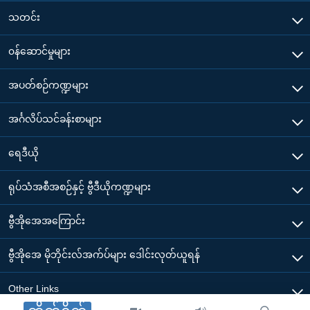
သတင်း
၀န်ဆောင်မှုများ
အပတ်စဉ်ကဏ္ဍများ
အင်္ဂလိပ်သင်ခန်းစာများ
ရေဒီယို
ရုပ်သံအစီအစဉ်နှင့် ဗွီဒီယိုကဏ္ဍများ
ဗွီအိုအေအကြောင်း
ဗွီအိုအေ မိုဘိုင်းလ်အက်ပ်များ ဒေါင်းလုတ်ယူရန်
Other Links