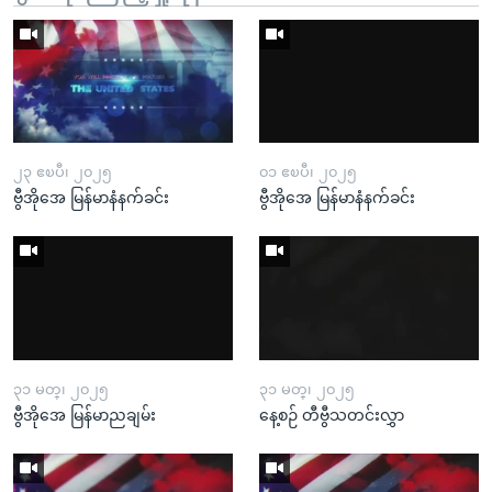
၂၃ ဧၿပီ၊ ၂၀၂၅
၀၁ ဧၿပီ၊ ၂၀၂၅
ဗွီအိုအေ မြန်မာနံနက်ခင်း
ဗွီအိုအေ မြန်မာနံနက်ခင်း
၃၁ မတ္၊ ၂၀၂၅
၃၁ မတ္၊ ၂၀၂၅
ဗွီအိုအေ မြန်မာညချမ်း
နေ့စဉ် တီဗွီသတင်းလွှာ