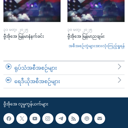
၃၁ မတ္၊ ၂၀၂၅
၃၀ မတ္၊ ၂၀၂၅
ဗွီအိုအေ မြန်မာနံနက်ခင်း
ဗွီအိုအေ မြန်မာညချမ်း
အစီအစဉ်တွဲများအားလုံးကြည့်ရှုရန်
ရုပ်သံအစီအစဉ်များ
ရေဒီယိုအစီအစဉ်များ
ဗွီအိုအေ လူမှုကွန်ယက်များ