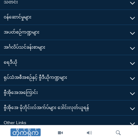
သတင်း
၀န်ဆောင်မှုများ
အပတ်စဉ်ကဏ္ဍများ
အင်္ဂလိပ်သင်ခန်းစာများ
ရေဒီယို
ရုပ်သံအစီအစဉ်နှင့် ဗွီဒီယိုကဏ္ဍများ
ဗွီအိုအေအကြောင်း
ဗွီအိုအေ မိုဘိုင်းလ်အက်ပ်များ ဒေါင်းလုတ်ယူရန်
Other Links
တိုက်ရိုက်