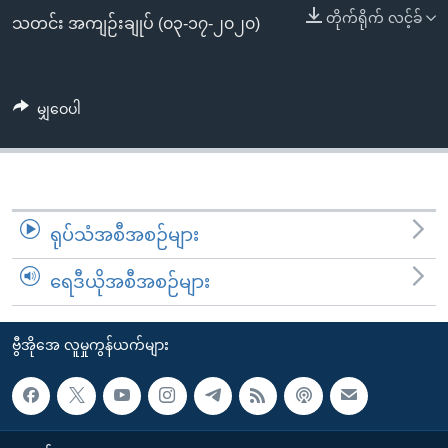
အ
သုတပဒေသာ အင်္ဂလိပ်စာ
တိုက်ရိုက် လင့်ခ်
သတင်း အကျဉ်းချုပ် (၀၃-၁၇-၂၀၂၀)
ညွန်း
Learning English
စာမျက်နှာ
သို့
ဗွီအိုအေ လူမှုကွန်ယက်များ
မျှဝေပါ
ကျော်
ကြည့်
ရန်
ဘာသာစကားများ
ရှာဖွေ
ရန်
ရုပ်သံအစီအစဉ်များ
နေရာ
သို့
ရေဒီယိုအစီအစဉ်များ
ကျော်
ရန်
ဗွီအိုအေ လူမှုကွန်ယက်များ