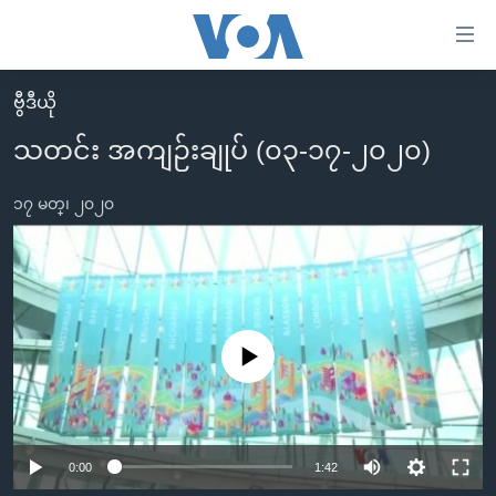
သုံး
ရ
လွယ်ကူ
ဗွီဒီယို
မူလစာမျက်နှာ
စေ
သတင်း အကျဉ်းချုပ် (၀၃-၁၇-၂၀၂၀)
မြန်မာ
သည့်
ကမ္ဘာ့သတင်းများ
၁၇ မတ္၊ ၂၀၂၀
Link
ဗွီဒီယို
နိုင်ငံတကာ
များ
သတင်းလွတ်လပ်ခွင့်
အမေရိကန်
ပင်မ
ရပ်ဝန်းတခု လမ်းတခု အလွန်
တရုတ်
အကြောင်းအရာ
သို့
အင်္ဂလိပ်စာလေ့လာမယ်
အစ္စရေး-ပါလက်စတိုင်း
No media source currently available
ကျော်
အပတ်စဉ်ကဏ္ဍများ
အမေရိကန်သုံးအီဒီယံ
ကြည့်
ရေဒီယိုနှင့်ရုပ်သံ အချက်အလက်များ
မကြေးမုံရဲ့ အင်္ဂလိပ်စာ
ရေဒီယို
ရန်
0:00
1:42
ပင်မ
ရေဒီယို/တီဗွီအစီအစဉ်
ရုပ်ရှင်ထဲက အင်္ဂလိပ်စာ
တီဗွီ