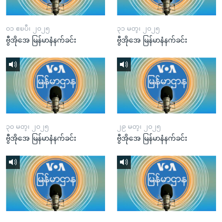
၀၁ ဧၿပီ၊ ၂၀၂၅
၃၁ မတ္၊ ၂၀၂၅
ဗွီအိုအေ မြန်မာနံနက်ခင်း
ဗွီအိုအေ မြန်မာနံနက်ခင်း
၃၀ မတ္၊ ၂၀၂၅
၂၉ မတ္၊ ၂၀၂၅
ဗွီအိုအေ မြန်မာနံနက်ခင်း
ဗွီအိုအေ မြန်မာနံနက်ခင်း