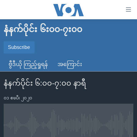
သုံး
ရ
လွယ်ကူ
နံနက်ပိုင်း ၆း၀၀-၇း၀၀
မူလစာမျက်နှာ
စေ
မြန်မာ
Subscribe
သည့်
SUBSCRIBE
ကမ္ဘာ့သတင်းများ
Link
ဗွီဒီယို ကြည့်ရှုရန်
အကြောင်း
ဗွီဒီယို
နိုင်ငံတကာ
များ
Spotify
သတင်းလွတ်လပ်ခွင့်
အမေရိကန်
ပင်မ
နံနက်ပိုင်း ၆:၀၀-၇:၀၀ နာရီ
ရပ်ဝန်းတခု လမ်းတခု အလွန်
တရုတ်
အကြောင်းအရာ
ရယူရန်
သို့
၀၁ ဧၿပီ၊ ၂၀၂၀
အင်္ဂလိပ်စာလေ့လာမယ်
အစ္စရေး-ပါလက်စတိုင်း
ကျော်
အပတ်စဉ်ကဏ္ဍများ
အမေရိကန်သုံးအီဒီယံ
ကြည့်
ရေဒီယိုနှင့်ရုပ်သံ အချက်အလက်များ
မကြေးမုံရဲ့ အင်္ဂလိပ်စာ
ရေဒီယို
ရန်
No media source currently available
ပင်မ
ရေဒီယို/တီဗွီအစီအစဉ်
ရုပ်ရှင်ထဲက အင်္ဂလိပ်စာ
တီဗွီ