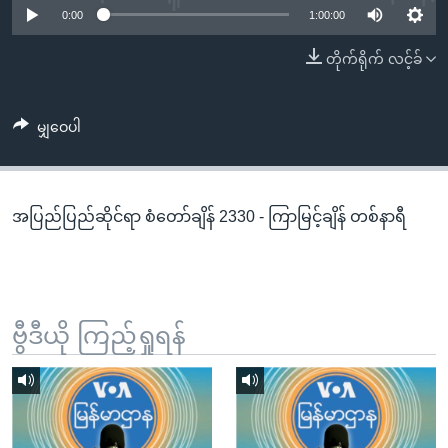
အ
0:00
1:00:00
သုတပဒေသာ အင်္ဂလိပ်စာ
ညွန်း
Learning English
တိုက်ရိုက် လင့်ခ်
စာမျက်နှာ
သို့
ဗွီအိုအေ လူမှုကွန်ယက်များ
ကျော်
မျှဝေပါ
ကြည့်
ရန်
ဘာသာစကားများ
ရှာဖွေ
အပြည်ပြည်ဆိုင်ရာ စံတော်ချိန် 2330 - ကြာမြင့်ချိန် တစ်နာရီ
ရန်
နေရာ
သို့
ကျော်
ရန်
ဗွီဒီယို ကြည့်ရှုရန်