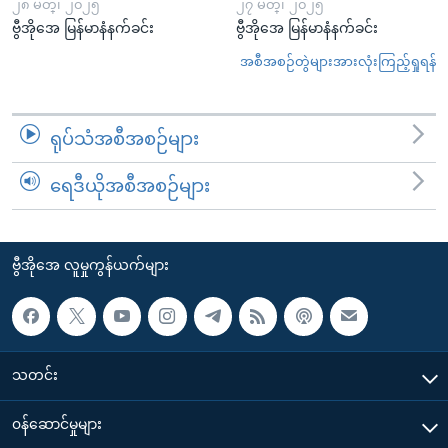
၂၈ မတ္၊ ၂၀၂၅
၂၇ မတ္၊ ၂၀၂၅
ဗွီအိုအေ မြန်မာနံနက်ခင်း
ဗွီအိုအေ မြန်မာနံနက်ခင်း
အစီအစဉ်တွဲများအားလုံးကြည့်ရှုရန်
ရုပ်သံအစီအစဉ်များ
ရေဒီယိုအစီအစဉ်များ
ဗွီအိုအေ လူမှုကွန်ယက်များ
သတင်း
၀န်ဆောင်မှုများ